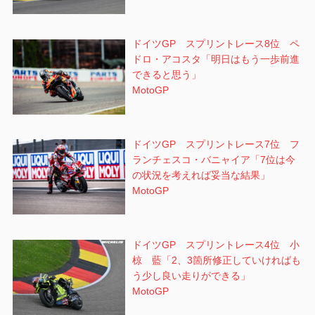
ドイツGP スプリントレース8位 ペ
ドロ・アコスタ「明日はもう一歩前進
できると思う」
MotoGP
ドイツGP スプリントレース7位 フ
ランチェスコ・バニャイア「7位は今
の状況を考えれば妥当な結果」
MotoGP
ドイツGP スプリントレース4位 小
椋 藍「2、3箇所修正していければも
う少し良い走りができる」
MotoGP