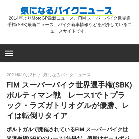
コ
気
ン
2014年よりMotoGP最新ニュース、FIM スーパーバイク世界選
テ
手権(SBK)最新ニュース、バイク新車情報などを紹介しているニ
に
ン
ュースサイトです。
ツ
な
へ
ス
キ
る
2021年10月3日
気になるバイクニュース
ッ
FIM スーパーバイク世界選手権(SBK)
プ
バ
ポルティマン戦 レース1でトプラ
ック・ラズガトリオグルが優勝、レ
イ
イは転倒リタイア
ク
ポルトガルで開催されているFIM スーパーバイク世
界選手権(SBK)のレース1結果だ。優勝はポールポジ