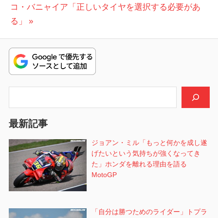
ナ
の
稿:
コ・バニャイア「正しいタイヤを選択する必要があ
ビ
投
る」
稿:
ゲ
ー
シ
検索
ョ
ン
最新記事
ジョアン・ミル「もっと何かを成し遂
げたいという気持ちが強くなってき
た」ホンダを離れる理由を語る
MotoGP
「自分は勝つためのライダー」トプラ