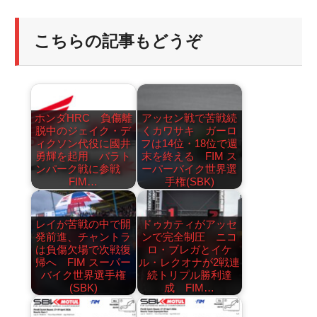
こちらの記事もどうぞ
ホンダHRC 負傷離
アッセン戦で苦戦続
脱中のジェイク・デ
くカワサキ ガーロ
ィクソン代役に國井
フは14位・18位で週
勇輝を起用 バラト
末を終える FIM ス
ンパーク戦に参戦
ーパーバイク世界選
FIM…
手権(SBK)
レイが苦戦の中で開
ドゥカティがアッセ
発前進、チャントラ
ンで完全制圧 ニコ
は負傷欠場で次戦復
ロ・ブレガとイケ
帰へ FIM スーパー
ル・レクオナが2戦連
バイク世界選手権
続トリプル勝利達
(SBK)
成 FIM…