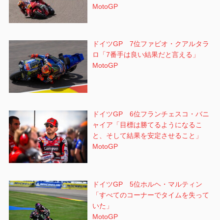
MotoGP
ドイツGP 7位ファビオ・クアルタラ
ロ「7番手は良い結果だと言える」
MotoGP
ドイツGP 6位フランチェスコ・バニ
ャイア「目標は勝てるようになるこ
と、そして結果を安定させること」
MotoGP
ドイツGP 5位ホルヘ・マルティン
「すべてのコーナーでタイムを失って
いた」
MotoGP