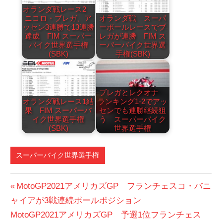
オランダ戦レース2
ニコロ・ブレガ、ア
オランダ戦 スーパ
ッセン3連勝で13連勝
ーポールレースでブ
達成 FIM スーパー
レガが連勝 FIM ス
バイク世界選手権
ーパーバイク世界選
(SBK)
手権(SBK)
ブレガとレクオナ
オランダ戦レース1結
ランキング1-2でアッ
果 FIM スーパーバ
センでも連勝継続狙
イク世界選手権
う スーパーバイク
(SBK)
世界選手権
スーパーバイク世界選手権
投
前
MotoGP2021アメリカズGP フランチェスコ・バニ
の
ャイアが3戦連続ポールポジション
稿
次
投
MotoGP2021アメリカズGP 予選1位フランチェス