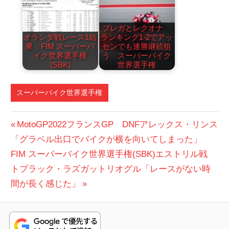
ブレガとレクオナ
オランダ戦レース1結
ランキング1-2でアッ
果 FIM スーパーバ
センでも連勝継続狙
イク世界選手権
う スーパーバイク
(SBK)
世界選手権
スーパーバイク世界選手権
投
前
MotoGP2022フランスGP DNFアレックス・リンス
の
「グラベル出口でバイクが横を向いてしまった」
稿
次
投
FIM スーパーバイク世界選手権(SBK)エストリル戦
ナ
の
稿:
トプラック・ラズガットリオグル「レースがない時
ビ
投
間が長く感じた」
稿:
ゲ
ー