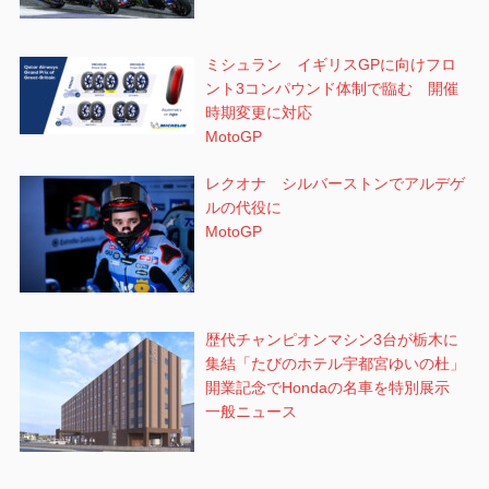
ミシュラン イギリスGPに向けフロ
ント3コンパウンド体制で臨む 開催
時期変更に対応
MotoGP
レクオナ シルバーストンでアルデゲ
ルの代役に
MotoGP
歴代チャンピオンマシン3台が栃木に
集結「たびのホテル宇都宮ゆいの杜」
開業記念でHondaの名車を特別展示
一般ニュース