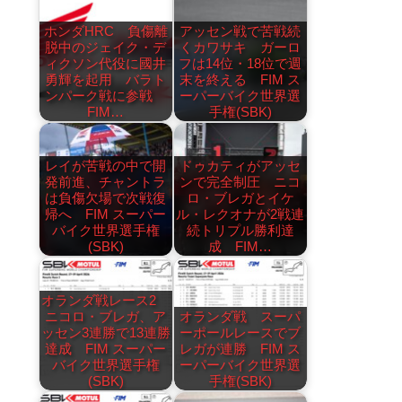
ホンダHRC 負傷離
アッセン戦で苦戦続
脱中のジェイク・デ
くカワサキ ガーロ
ィクソン代役に國井
フは14位・18位で週
勇輝を起用 バラト
末を終える FIM ス
ンパーク戦に参戦
ーパーバイク世界選
FIM…
手権(SBK)
レイが苦戦の中で開
ドゥカティがアッセ
発前進、チャントラ
ンで完全制圧 ニコ
は負傷欠場で次戦復
ロ・ブレガとイケ
帰へ FIM スーパー
ル・レクオナが2戦連
バイク世界選手権
続トリプル勝利達
(SBK)
成 FIM…
オランダ戦レース2
ニコロ・ブレガ、ア
オランダ戦 スーパ
ッセン3連勝で13連勝
ーポールレースでブ
達成 FIM スーパー
レガが連勝 FIM ス
バイク世界選手権
ーパーバイク世界選
(SBK)
手権(SBK)