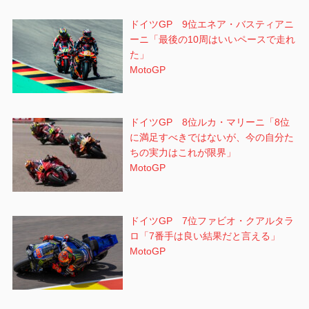
ドイツGP 9位エネア・バスティアニ
ーニ「最後の10周はいいペースで走れ
た」
MotoGP
ドイツGP 8位ルカ・マリーニ「8位
に満足すべきではないが、今の自分た
ちの実力はこれが限界」
MotoGP
ドイツGP 7位ファビオ・クアルタラ
ロ「7番手は良い結果だと言える」
MotoGP