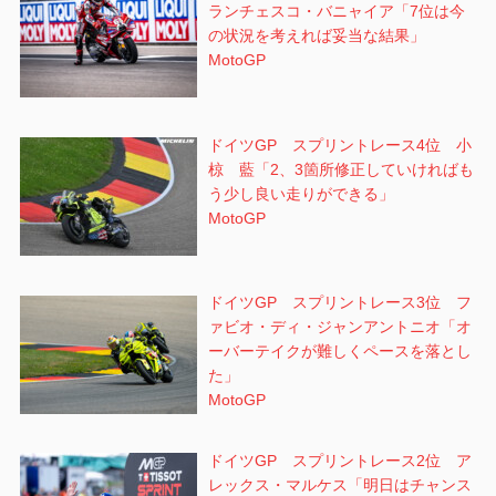
ランチェスコ・バニャイア「7位は今
の状況を考えれば妥当な結果」
MotoGP
ドイツGP スプリントレース4位 小
椋 藍「2、3箇所修正していければも
う少し良い走りができる」
MotoGP
ドイツGP スプリントレース3位 フ
ァビオ・ディ・ジャンアントニオ「オ
ーバーテイクが難しくペースを落とし
た」
MotoGP
ドイツGP スプリントレース2位 ア
レックス・マルケス「明日はチャンス