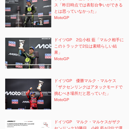
ス「昨日時点では表彰台争いができる
とは思っていなかった」
MotoGP
ドイツGP 2位小椋 藍「マルク相手に
このトラックで2位は素晴らしい結
果」
MotoGP
ドイツGP 優勝マルク・マルケス
「ザクセンリンクはアタックモードで
挑むべき場所だと思っていた」
MotoGP
ドイツGP マルク・マルケスがザク
センリンク10勝目 小椋 藍が2位で選