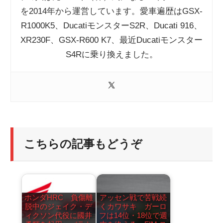
を2014年から運営しています。愛車遍歴はGSX-
R1000K5、DucatiモンスターS2R、Ducati 916、
XR230F、GSX-R600 K7、最近Ducatiモンスター
S4Rに乗り換えました。
こちらの記事もどうぞ
ホンダHRC 負傷離
アッセン戦で苦戦続
脱中のジェイク・デ
くカワサキ ガーロ
ィクソン代役に國井
フは14位・18位で週