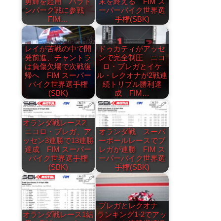
勇輝を起用 バラト
末を終える FIM ス
ンパーク戦に参戦
ーパーバイク世界選
FIM…
手権(SBK)
レイが苦戦の中で開
ドゥカティがアッセ
発前進、チャントラ
ンで完全制圧 ニコ
は負傷欠場で次戦復
ロ・ブレガとイケ
帰へ FIM スーパー
ル・レクオナが2戦連
バイク世界選手権
続トリプル勝利達
(SBK)
成 FIM…
オランダ戦レース2
ニコロ・ブレガ、ア
オランダ戦 スーパ
ッセン3連勝で13連勝
ーポールレースでブ
達成 FIM スーパー
レガが連勝 FIM ス
バイク世界選手権
ーパーバイク世界選
(SBK)
手権(SBK)
ブレガとレクオナ
オランダ戦レース1結
ランキング1-2でアッ