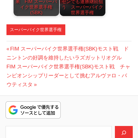
果 FIM スーパーバ
センでも連勝継続狙
イク世界選手権
う スーパーバイク
(SBK)
世界選手権
スーパーバイク世界選手権
投
前
FIM スーパーバイク世界選手権(SBK)モスト戦 ド
の
ニントンの好調を維持したいラズガットリオグル
稿
次
投
FIM スーパーバイク世界選手権(SBK)モスト戦 チャ
ナ
の
稿:
ンピオンシップリーダーとして挑むアルヴァロ・バ
ビ
投
ウティスタ
稿:
ゲ
ー
シ
検索
ョ