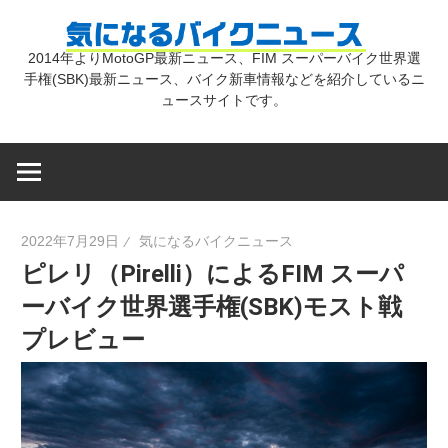
コ
気
ン
2014年よりMotoGP最新ニュース、FIM スーパーバイク世界選
テ
手権(SBK)最新ニュース、バイク新車情報などを紹介しているニ
に
ン
ュースサイトです。
ツ
な
へ
ス
キ
る
2022年7月29日
気になるバイクニュース
ッ
ピレリ（Pirelli）によるFIM スーパ
プ
バ
ーバイク世界選手権(SBK)モスト戦
プレビュー
イ
ク