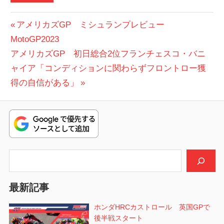
投
前
アメリカズGP ミシュランプレビュー
の
MotoGP2023
稿
次
投
アメリカズGP 初日総合2位フランチェスコ・バニ
ナ
の
稿:
ャイア「コンディションに関わらずフロントロー獲
ビ
投
得の自信がある」
稿:
ゲ
ー
シ
検索
ョ
ン
最新記事
ホンダHRCカストロール 英国GPで
後半戦スタート