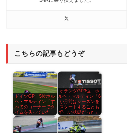
S4Rに乗り換えました。
こちらの記事もどうぞ
オランダGP3位 ホ
ドイツGP 5位ホル
ルヘ・マルティン「6
ヘ・マルティン「す
か月前はシーズンを
べてのコーナーでタ
スタートすることも
イムを失っていた」
怪しい状態だった」