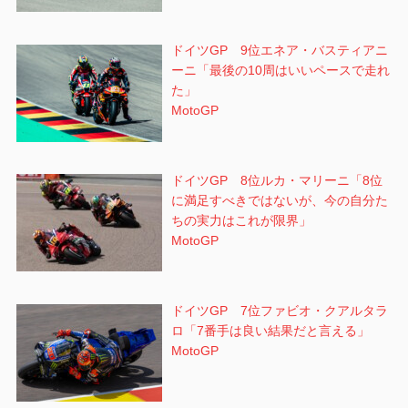
ドイツGP 9位エネア・バスティアニ
ーニ「最後の10周はいいペースで走れ
た」
MotoGP
ドイツGP 8位ルカ・マリーニ「8位
に満足すべきではないが、今の自分た
ちの実力はこれが限界」
MotoGP
ドイツGP 7位ファビオ・クアルタラ
ロ「7番手は良い結果だと言える」
MotoGP