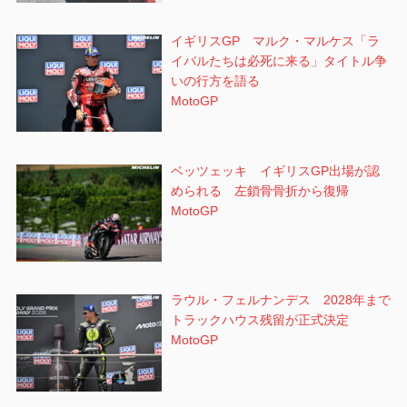
イギリスGP マルク・マルケス「ラ
イバルたちは必死に来る」タイトル争
いの行方を語る
MotoGP
ベッツェッキ イギリスGP出場が認
められる 左鎖骨骨折から復帰
MotoGP
ラウル・フェルナンデス 2028年まで
トラックハウス残留が正式決定
MotoGP