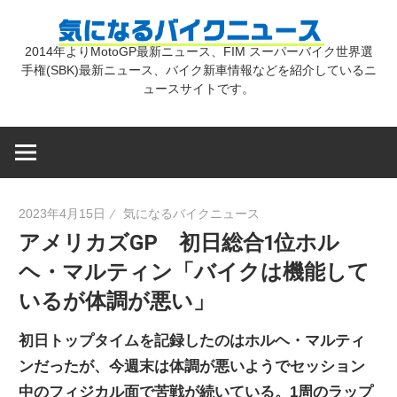
コ
気
ン
2014年よりMotoGP最新ニュース、FIM スーパーバイク世界選
テ
手権(SBK)最新ニュース、バイク新車情報などを紹介しているニ
に
ン
ュースサイトです。
ツ
な
へ
ス
キ
る
2023年4月15日
気になるバイクニュース
ッ
アメリカズGP 初日総合1位ホル
プ
バ
ヘ・マルティン「バイクは機能して
いるが体調が悪い」
イ
初日トップタイムを記録したのはホルヘ・マルティ
ク
ンだったが、今週末は体調が悪いようでセッション
中のフィジカル面で苦戦が続いている。1周のラップ