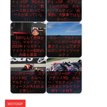
チェコGP 9位ホル
チェコGP スプリン
ヘ・マルティン「数
トレース5位 ホル
レース前と比べてペ
ヘ・マルティン「結
ースが戻っていな
果的に大惨事ではな
い」
かった」
「契約なんて意味が
ホルヘ・マルティ
ない」マルティン、
ン ハンガリーGP多
2023年ドゥカティ・
重クラッシュでダブ
ファクトリー契約の
ルロングラップペナ
内幕を暴露
ルティ
ハンガリーGP スプ
ハンガリーGP プラ
リント6位 ホルヘ・
クティス9位 ホル
マルティン「ダウン
ヘ・マルティン「ア
フォースが失われる
コスタとマルケスが
と苦しい」
倒すべき相手」
MOTOGP