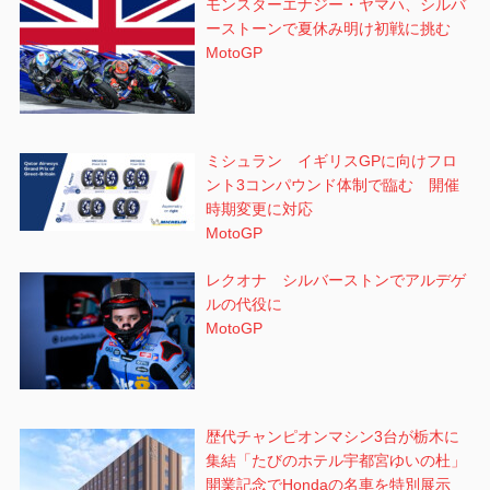
モンスターエナジー・ヤマハ、シルバ
ーストーンで夏休み明け初戦に挑む
MotoGP
ミシュラン イギリスGPに向けフロ
ント3コンパウンド体制で臨む 開催
時期変更に対応
MotoGP
レクオナ シルバーストンでアルデゲ
ルの代役に
MotoGP
歴代チャンピオンマシン3台が栃木に
集結「たびのホテル宇都宮ゆいの杜」
開業記念でHondaの名車を特別展示