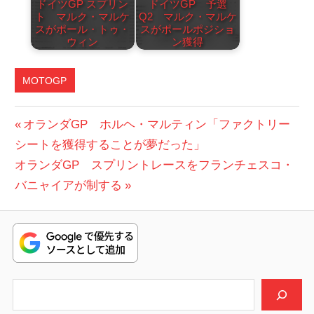
ドイツGP スプリン
ドイツGP 予選
ト マルク・マルケ
Q2 マルク・マルケ
スがポール・トゥ・
スがポールポジショ
ウィン
ン獲得
MOTOGP
投
前
オランダGP ホルヘ・マルティン「ファクトリー
の
シートを獲得することが夢だった」
稿
次
投
オランダGP スプリントレースをフランチェスコ・
ナ
の
稿:
バニャイアが制する
ビ
投
稿:
ゲ
ー
シ
検索