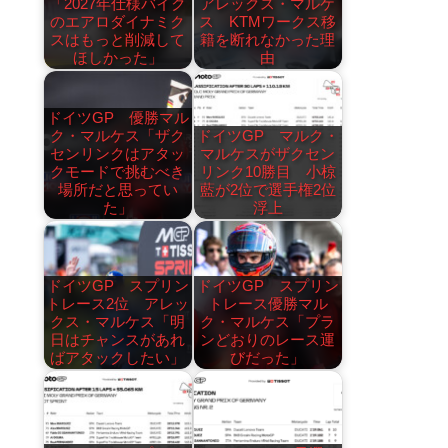
「2027年仕様バイク
アレックス・マルケ
のエアロダイナミク
ス KTMワークス移
スはもっと削減して
籍を断れなかった理
ほしかった」
由
ドイツGP 優勝マル
ク・マルケス「ザク
ドイツGP マルク・
センリンクはアタッ
マルケスがザクセン
クモードで挑むべき
リンク10勝目 小椋
場所だと思ってい
藍が2位で選手権2位
た」
浮上
ドイツGP スプリン
ドイツGP スプリン
トレース2位 アレッ
トレース優勝マル
クス・マルケス「明
ク・マルケス「プラ
日はチャンスがあれ
ンどおりのレース運
ばアタックしたい」
びだった」