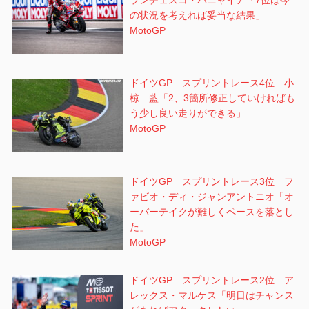
の状況を考えれば妥当な結果」
MotoGP
ドイツGP スプリントレース4位 小
椋 藍「2、3箇所修正していければも
う少し良い走りができる」
MotoGP
ドイツGP スプリントレース3位 フ
ァビオ・ディ・ジャンアントニオ「オ
ーバーテイクが難しくペースを落とし
た」
MotoGP
ドイツGP スプリントレース2位 ア
レックス・マルケス「明日はチャンス