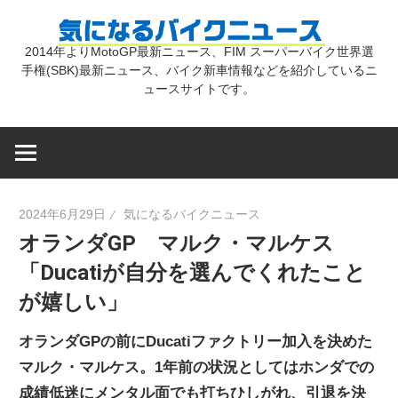
コ
気
ン
2014年よりMotoGP最新ニュース、FIM スーパーバイク世界選
テ
手権(SBK)最新ニュース、バイク新車情報などを紹介しているニ
に
ン
ュースサイトです。
ツ
な
へ
ス
キ
る
2024年6月29日
気になるバイクニュース
ッ
オランダGP マルク・マルケス
プ
バ
「Ducatiが自分を選んでくれたこと
が嬉しい」
イ
オランダGPの前にDucatiファクトリー加入を決めた
ク
マルク・マルケス。1年前の状況としてはホンダでの
成績低迷にメンタル面でも打ちひしがれ、引退を決