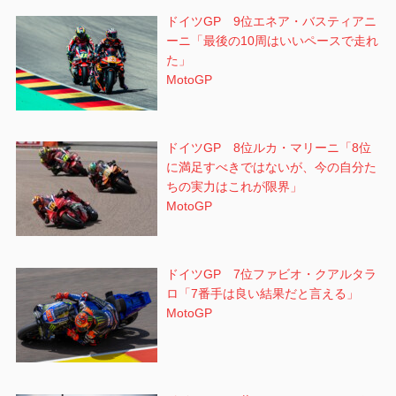
ドイツGP 9位エネア・バスティアニ
ーニ「最後の10周はいいペースで走れ
た」
MotoGP
ドイツGP 8位ルカ・マリーニ「8位
に満足すべきではないが、今の自分た
ちの実力はこれが限界」
MotoGP
ドイツGP 7位ファビオ・クアルタラ
ロ「7番手は良い結果だと言える」
MotoGP