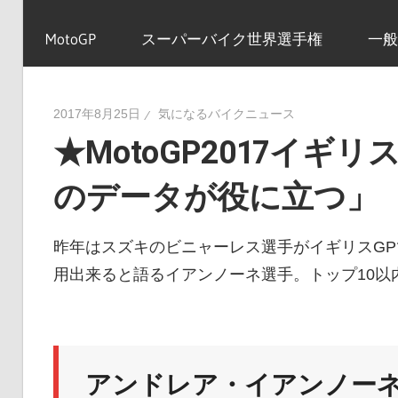
イ
MotoGP
スーパーバイク世界選手権
一般
ク
2017年8月25日
気になるバイクニュース
★MotoGP2017イギ
ニ
のデータが役に立つ」
ュ
昨年はスズキのビニャーレス選手がイギリスG
用出来ると語るイアンノーネ選手。トップ10以
ー
ス
アンドレア・イアンノー