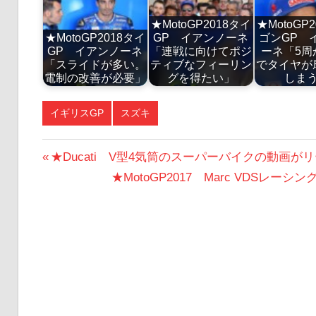
★MotoGP2018タイ
★MotoGP
★MotoGP2018タイ
GP イアンノーネ
ゴンGP 
GP イアンノーネ
「連戦に向けてポジ
ーネ「5周
「スライドが多い。
ティブなフィーリン
でタイヤが
電制の改善が必要」
グを得たい」
しま
イギリスGP
スズキ
投
前
★Ducati V型4気筒のスーパーバイクの動画が
の
次
★MotoGP2017 Marc VDSレ
稿
投
の
ナ
稿:
投
ビ
稿:
ゲ
ー