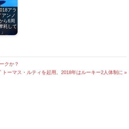
2018アラ
イアンノ
から6周
摩耗して
う」
リークか？
ーシング トーマス・ルティを起用。2018年はルーキー2人体制に