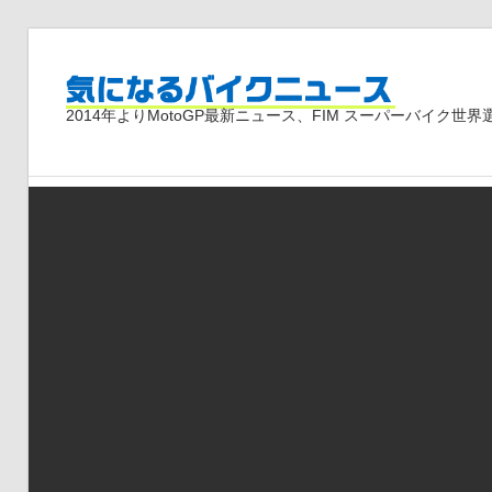
コ
ン
気
テ
2014年よりMotoGP最新ニュース、FIM スーパーバイク
ン
ツ
に
へ
ス
な
キ
ッ
プ
る
バ