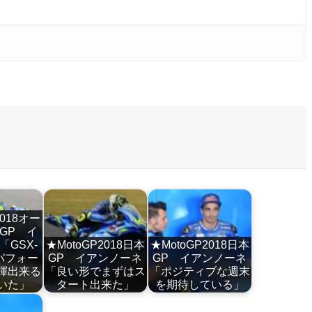
2018オー
GP イ
GSX-
★MotoGP2018日本
★MotoGP2018日本
パフォー
GP イアンノーネ
GP イアンノーネ
揮出来る
「良い形でまずはス
「ポジティブな週末
いた」
タート出来た」
を期待している」