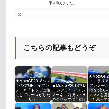
乗り換えました。
こちらの記事もどうぞ
★MotoGP
★MotoGP2018バレ
ストラリア
ンシアGP イアン
★MotoGP2018マレ
アンノーネ「
ノーネ「トップに接
ーシアGP イアン
RRは良い
近してレースがした
ノーネ「前後タイヤ
マンスを発
い」
のグリップに苦戦」
と思って