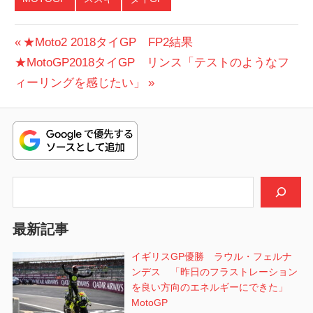
投
前
★Moto2 2018タイGP FP2結果
次
の
★MotoGP2018タイGP リンス「テストのようなフ
稿
の
投
ィーリングを感じたい」
ナ
投
稿:
ビ
稿:
ゲ
ー
検索
シ
最新記事
ョ
イギリスGP優勝 ラウル・フェルナ
ン
ンデス 「昨日のフラストレーション
を良い方向のエネルギーにできた」
MotoGP