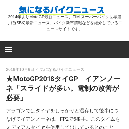
コ
気
ン
2014年よりMotoGP最新ニュース、FIM スーパーバイク世界選
テ
手権(SBK)最新ニュース、バイク新車情報などを紹介しているニ
に
ン
ュースサイトです。
ツ
な
へ
ス
キ
る
2018年10月6日
気になるバイクニュース
ッ
★MotoGP2018タイGP イアンノー
プ
バ
ネ「スライドが多い。電制の改善が
必要」
イ
アラゴンではタイヤをしっかりと温存して後半につ
ク
なげてイアンノーネは、FP2で6番手。このタイムを
ミディアムタイヤを使用して出しているとのこと