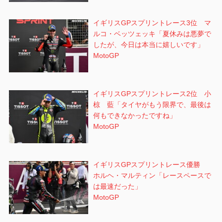
イギリスGPスプリントレース3位 マ
ルコ・ベッツェッキ「夏休みは悪夢で
したが、今日は本当に嬉しいです」
MotoGP
イギリスGPスプリントレース2位 小
椋 藍「タイヤがもう限界で、最後は
何もできなかったですね」
MotoGP
イギリスGPスプリントレース優勝
ホルヘ・マルティン「レースペースで
は最速だった」
MotoGP