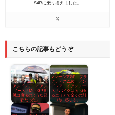
S4Rに乗り換えました。
こちらの記事もどうぞ
マレーシアGP プラ
クティス21位 アン
アンドレア・イアン
ドレア・イアンノー
ノーネ「MotoGP参
ネ「バイクはあらゆ
戦は魔法のような経
るエリアで全くの別
験だった」
物に感じる」