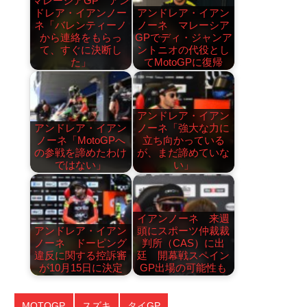
マレーシアGP アン
ドレア・イアンノー
アンドレア・イアン
ネ「バレンティーノ
ノーネ マレーシア
から連絡をもらっ
GPでディ・ジャンア
て、すぐに決断し
ントニオの代役とし
た」
てMotoGPに復帰
アンドレア・イアン
アンドレア・イアン
ノーネ「強大な力に
ノーネ「MotoGPへ
立ち向かっている
の参戦を諦めたわけ
が、まだ諦めていな
ではない」
い」
イアンノーネ 来週
アンドレア・イアン
頭にスポーツ仲裁裁
ノーネ ドーピング
判所（CAS）に出
違反に関する控訴審
廷 開幕戦スペイン
が10月15日に決定
GP出場の可能性も
MOTOGP
スズキ
タイGP