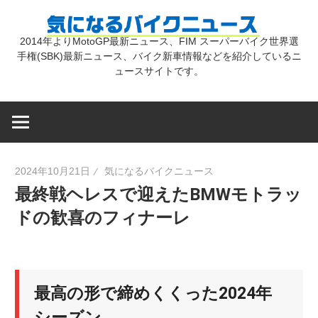
コ
気
ン
2014年よりMotoGP最新ニュース、FIM スーパーバイク世界選
テ
手権(SBK)最新ニュース、バイク新車情報などを紹介しているニ
に
ン
ュースサイトです。
ツ
な
へ
ス
キ
る
2024年10月21日
気になるバイクニュース
ッ
最終戦ヘレスで迎えたBMWモトラッ
プ
バ
ドの歓喜のフィナーレ
イ
最高の形で締めくくった2024年
ク
シーズン