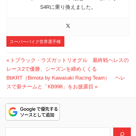
S4Rに乗り換えました。
スーパーバイク世界選手権
投
前
トプラック・ラズガットリオグル 最終戦ヘレスの
の
レース2で優勝、シーズンを締めくくる
稿
次
投
BbKRT（Bimota by Kawasaki Racing Team） ヘレ
ナ
の
稿:
スで新チームと「KB998」をお披露目
ビ
投
稿:
ゲ
ー
シ
検索