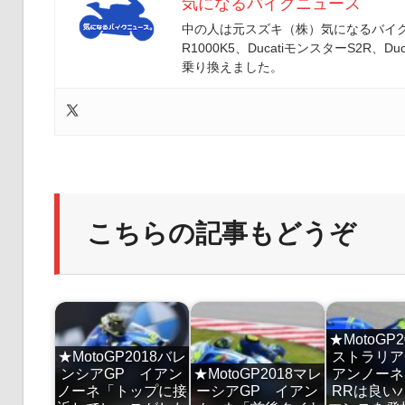
気になるバイクニュース
中の人は元スズキ（株）気になるバイクニ
R1000K5、DucatiモンスターS2R、Duc
乗り換えました。
こちらの記事もどうぞ
★MotoGP
★MotoGP2018バレ
ストラリア
ンシアGP イアン
★MotoGP2018マレ
アンノーネ「
ノーネ「トップに接
ーシアGP イアン
RRは良い