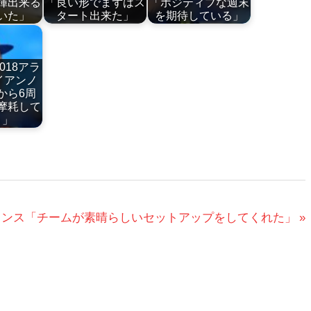
揮出来る
「良い形でまずはス
「ポジティブな週末
いた」
タート出来た」
を期待している」
2018アラ
イアンノ
から6周
摩耗して
う」
 8位リンス「チームが素晴らしいセットアップをしてくれた」