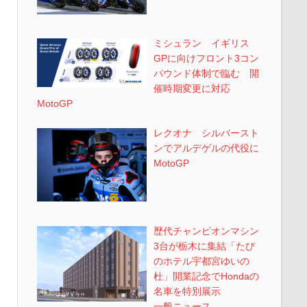
ミシュラン イギリス
GPに向けフロント3コン
パウンド体制で臨む 開
催時期変更に対応
MotoGP
レクオナ シルバースト
ンでアルデゲルの代役に
MotoGP
歴代チャンピオンマシン
3台が栃木に集結「たび
のホテル宇都宮ゆいの
杜」開業記念でHondaの
名車を特別展示
一般ニュース