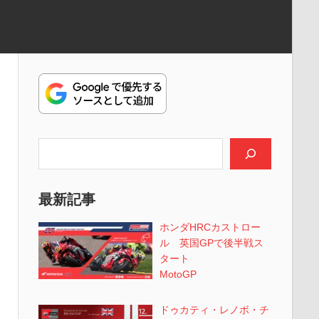
検索
最新記事
ホンダHRCカストロー
ル 英国GPで後半戦ス
タート
MotoGP
ドゥカティ・レノボ・チ