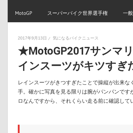
イ
MotoGP
スーパーバイク世界選手権
一般
ク
2017年9月13日
気になるバイクニュース
★MotoGP2017サン
ニ
インスーツがキツすぎ
ュ
レインスーツがきつすぎたことで操縦が出来な
手。確かに写真を見る限りは腕がパンパンです
ー
ロなんですから、それくらい走る前に確認して
ス