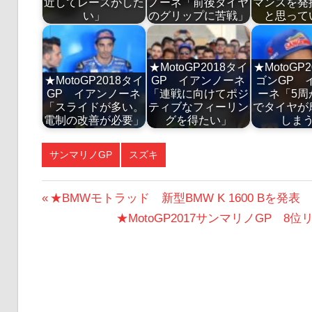
近してレースがした
ノーネ「前後タイヤ
マンスを発
い」
のグリップに苦戦」
と思って
★MotoGP2018タイ
★MotoGP
★MotoGP2018タイ
GP イアンノーネ
ゴンGP 
GP イアンノーネ
「連戦に向けてポジ
ーネ「5周
「スライドが多い。
ティブなフィーリン
でタイヤが
電制の改善が必要」
グを得たい」
しま
サンマリノGP
スズキ
投
前
★BMWモトラッド 新型BMW K 1600 Bを発表
の
次
★MotoGP2017サンマリノGP
稿
投
の
ナ
稿:
投
ビ
稿:
ゲ