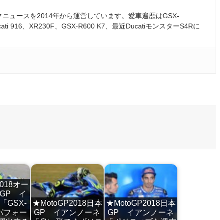
ュースを2014年から運営しています。愛車遍歴はGSX-
ati 916、XR230F、GSX-R600 K7、最近DucatiモンスターS4Rに
2018オー
GP イ
GSX-
★MotoGP2018日本
★MotoGP2018日本
パフォー
GP イアンノーネ
GP イアンノーネ