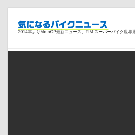
コ
ン
気
テ
2014年よりMotoGP最新ニュース、FIM スーパーバイク
ン
ツ
に
へ
ス
な
キ
ッ
プ
る
バ