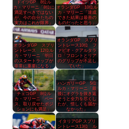
ドイツGP 8位ル
カ・マリーニ「8位に
オランダGP 10位ル
満足すべきではない
カ・マリーニ「達成
が、今の自分たちの
できた結果は最善の
実力はこれが限界」
ものだったと思う」
オランダGP スプリ
オランダGP スプリ
ントレース10位 フ
ントレース 12位ル
ァビオ・クアルタラ
カ・マリーニ「明日
ロ「フロントとリア
のスタートラップが
のグリップが不足し
非常に重要になる」
ていた」
ハンガリーGP 5位
ルカ・マリーニ「最
チェコGP 8位ル
後にオグラを抜き返
カ・マリーニ「ペー
そうと全力を尽くし
ス、取り戻せたポジ
たが、惜しくも届か
ションにも満足」
なかった」
イタリアGP スプリ
ントレース13位 ル