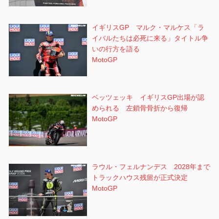
イギリスGP マルク・マルケス「ラ
イバルたちは必死に来る」タイトル争
いの行方を語る
MotoGP
ベッツェッキ イギリスGP出場が認
められる 左鎖骨骨折から復帰
MotoGP
ラウル・フェルナンデス 2028年まで
トラックハウス残留が正式決定
MotoGP