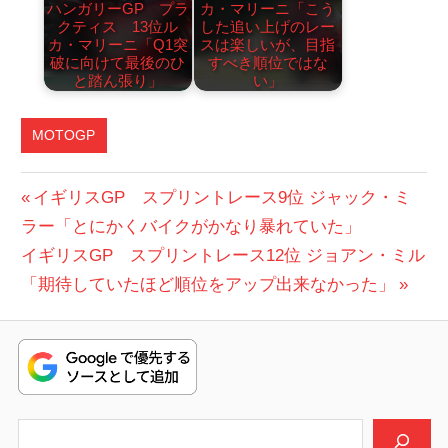
ハンガリーGP プラ
カ・マリーニ「こう
クティス 13位ル
した追い上げのレー
カ・マリーニ「Q1突
スは楽しいが、目指
破に向けて最後のひ
すべき順位ではな
と踏ん張り」
い」
MOTOGP
投
前
イギリスGP スプリントレース9位 ジャック・ミ
の
ラー「とにかくバイクがかなり暴れていた」
稿
次
投
イギリスGP スプリントレース12位 ジョアン・ミル
ナ
の
稿:
「期待していたほど順位をアップ出来なかった」
ビ
投
稿:
ゲ
ー
シ
検索