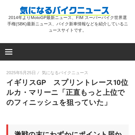
コ
気
ン
2014年よりMotoGP最新ニュース、FIM スーパーバイク世界選
テ
手権(SBK)最新ニュース、バイク新車情報などを紹介しているニ
に
ン
ュースサイトです。
ツ
な
へ
ス
キ
る
2025年5月25日
気になるバイクニュース
ッ
イギリスGP スプリントレース10位
プ
バ
ルカ・マリーニ「正直もっと上位で
のフィニッシュを狙っていた」
イ
ク
激戦の末にわずかにポイント届か