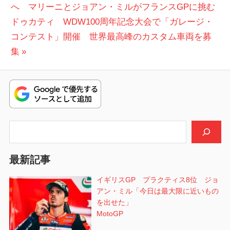
の
へ マリーニとジョアン・ミルがフランスGPに挑む
稿
次
投
ドゥカティ WDW100周年記念大会で「ガレージ・
ナ
の
稿:
コンテスト」開催 世界最高峰のカスタム車両を募
ビ
投
集
稿:
ゲ
ー
シ
検索
ョ
ン
最新記事
イギリスGP プラクティス8位 ジョ
アン・ミル「今日は最大限に近いもの
を出せた」
MotoGP