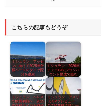
こちらの記事もどうぞ
ミシュラン アッセ
ンに向けて2025年仕
ミシュラン 2026年
様ベースのタイヤ配
チェコGPに2コンパ
分を継続
ウンド構成で臨む
ミシュラン ヘレス
ミシュラン アメリ
で欧州初戦へ 2025
カGPプレビュー
年仕様タイヤを継続
COTA攻略の鍵は一