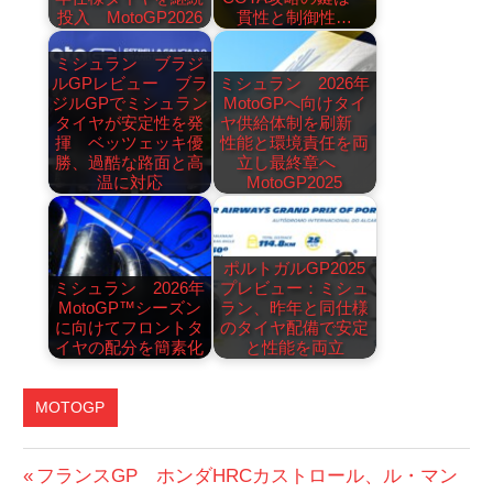
投入 MotoGP2026
貫性と制御性…
ミシュラン ブラジ
ルGPレビュー ブラ
ミシュラン 2026年
ジルGPでミシュラン
MotoGPへ向けタイ
タイヤが安定性を発
ヤ供給体制を刷新
揮 ベッツェッキ優
性能と環境責任を両
勝、過酷な路面と高
立し最終章へ
温に対応
MotoGP2025
ポルトガルGP2025
ミシュラン 2026年
プレビュー：ミシュ
MotoGP™シーズン
ラン、昨年と同仕様
に向けてフロントタ
のタイヤ配備で安定
イヤの配分を簡素化
と性能を両立
MOTOGP
投
前
フランスGP ホンダHRCカストロール、ル・マン