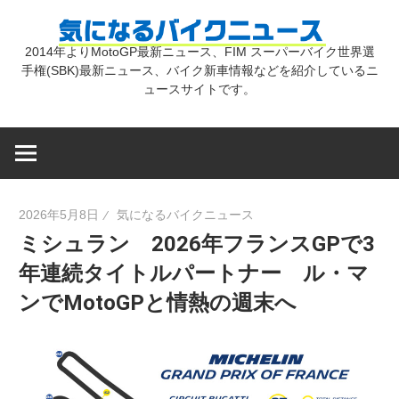
コ
気
ン
2014年よりMotoGP最新ニュース、FIM スーパーバイク世界選
テ
手権(SBK)最新ニュース、バイク新車情報などを紹介しているニ
に
ン
ュースサイトです。
ツ
な
へ
ス
キ
る
2026年5月8日
気になるバイクニュース
ッ
ミシュラン 2026年フランスGPで3
プ
バ
年連続タイトルパートナー ル・マ
ンでMotoGPと情熱の週末へ
イ
ク