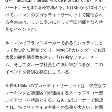
GP「MICHELIN Grand Prix de France」のタイトル
パートナーを3年連続で務める。5月8日から10日にか
けてル・マンのブガッティ・サーキットで開催され
る今大会は、ミシュランにとって母国開催となる特
別なイベントだ。
ル・マンはフランスメーカーであるミシュランにと
って歴史的な舞台であり、MotoGPカレンダーでも最
大級の観客動員数を誇る。熱狂的なファン、チー
ム、そしてグループ社員との強い結びつきが、この
イベントを特別な存在にしている。
全長4.185kmのブガッティ・サーキットは、強烈なブ
レーキングと加速区間が連続するストップ＆ゴー型
レイアウトを特徴とする。右9、左5コーナーで構成
され、特にリアタイヤ右側への負荷が大きい。路面