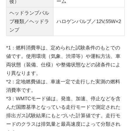
後）
ーム
ヘッドランプバル
ブ種類／ヘッドラ
ハロゲンバルブ／12V,55W×2
ンプ
*1：燃料消費率は、定められた試験条件のもとでの
値です。使用環境（気象、渋滞等）や運転方法、車
両状態（装備、仕様）や整備状態などの諸条件によ
り異なります。
*2：定地燃費値は、車速一定で走行した実測の燃料
消費率です。
*3：WMTCモード値は、発進、加速、停止などを含
んだ国際基準となっている走行モードで測定された
排出ガス試験結果にもとづいた計算値です。走行モ
ードのクラスは排気量と最高速度によって分類され