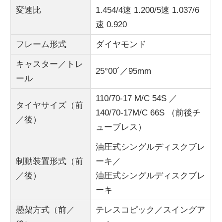
変速比
1.454/4速 1.200/5速 1.037/6
速 0.920
フレーム形式
ダイヤモンド
キャスター／トレ
25°00´／95mm
ール
110/70-17 M/C 54S ／
タイヤサイズ（前
140/70-17M/C 66S （前後チ
／後）
ューブレス）
油圧式シングルディスクブレ
制動装置形式（前
ーキ／
／後）
油圧式シングルディスクブレ
ーキ
懸架方式（前／
テレスコピック／スイングア