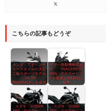
こちらの記事もどうぞ
ホンダ アドベンチ
ヤマハ発動機株式会
ャースタイルの大型
社 「TRACER9 GT
二輪スポーツモデル
ABS」のカラーリン
「XL750
グを変更し4月20日に
TRANSALP」を発売
発売
スズキ「SV650X
スズキ「SV650
ABS」のカラーリン
ABS」のカラーリン