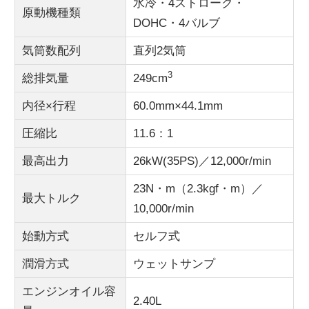
水冷・4ストローク・
原動機種類
DOHC・4バルブ
気筒数配列
直列2気筒
3
総排気量
249cm
内径×行程
60.0mm×44.1mm
圧縮比
11.6：1
最高出力
26kW(35PS)／12,000r/min
23N・m（2.3kgf・m）／
最大トルク
10,000r/min
始動方式
セルフ式
潤滑方式
ウェットサンプ
エンジンオイル容
2.40L