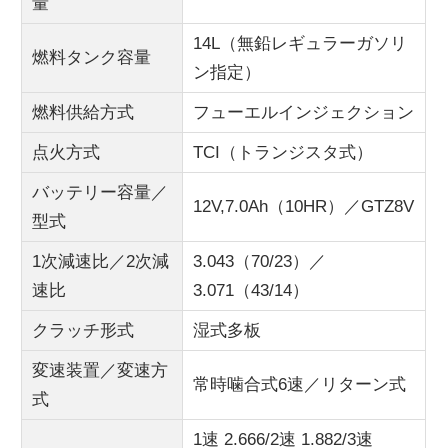
量
14L（無鉛レギュラーガソリ
燃料タンク容量
ン指定）
燃料供給方式
フューエルインジェクション
点火方式
TCI（トランジスタ式）
バッテリー容量／
12V,7.0Ah（10HR）／GTZ8V
型式
1次減速比／2次減
3.043（70/23）／
速比
3.071（43/14）
クラッチ形式
湿式多板
変速装置／変速方
常時噛合式6速／リターン式
式
1速 2.666/2速 1.882/3速