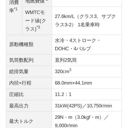
地燃費値
消費
*1
率
WMTCモ
27.6km/L（クラス3、サブク
ード値(ク
ラス3-2） 1名乗車時
*3
ラス)
水冷・4ストローク・
原動機種類
DOHC・4バルブ
気筒数配列
直列2気筒
3
総排気量
320cm
内径×行程
68.0mm×44.1mm
圧縮比
11.2：1
最高出力
31kW(42PS)／10,750r/min
29N・m（3.0kgf・m）／
最大トルク
9,000r/min