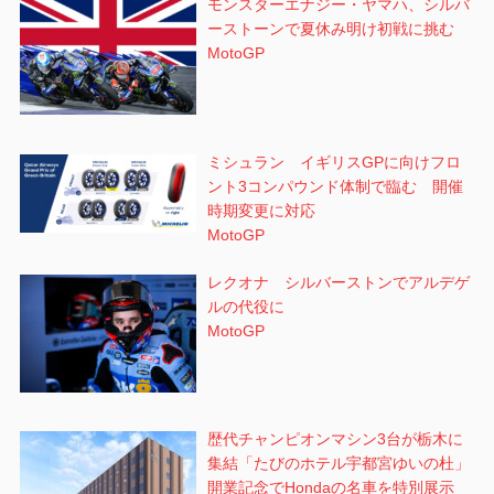
モンスターエナジー・ヤマハ、シルバ
ーストーンで夏休み明け初戦に挑む
MotoGP
ミシュラン イギリスGPに向けフロ
ント3コンパウンド体制で臨む 開催
時期変更に対応
MotoGP
レクオナ シルバーストンでアルデゲ
ルの代役に
MotoGP
歴代チャンピオンマシン3台が栃木に
集結「たびのホテル宇都宮ゆいの杜」
開業記念でHondaの名車を特別展示