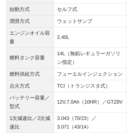
始動方式
セルフ式
潤滑方式
ウェットサンプ
エンジンオイル容
2.40L
量
14L（無鉛レギュラーガソリ
燃料タンク容量
ン指定）
燃料供給方式
フューエルインジェクション
点火方式
TCI（トランジスタ式）
バッテリー容量／
12V,7.0Ah（10HR）／GTZ8V
型式
1次減速比／2次減
3.043（70/23）／
速比
3.071（43/14）