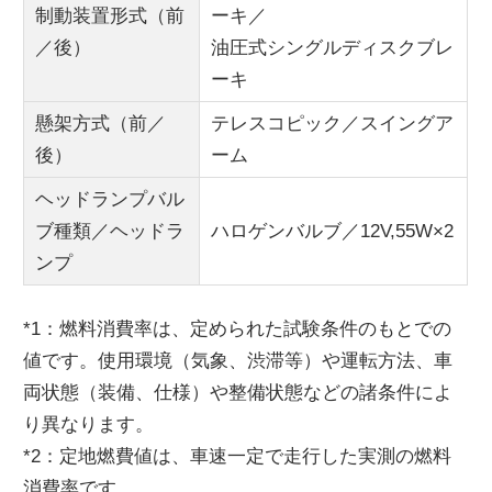
制動装置形式（前
ーキ／
／後）
油圧式シングルディスクブレ
ーキ
懸架方式（前／
テレスコピック／スイングア
後）
ーム
ヘッドランプバル
ブ種類／ヘッドラ
ハロゲンバルブ／12V,55W×2
ンプ
*1：燃料消費率は、定められた試験条件のもとでの
値です。使用環境（気象、渋滞等）や運転方法、車
両状態（装備、仕様）や整備状態などの諸条件によ
り異なります。
*2：定地燃費値は、車速一定で走行した実測の燃料
消費率です。