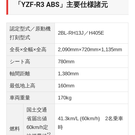
「YZF-R3 ABS」主要仕様諸元
認定型式／原動機
2BL-RH13J／H405E
打刻型式
全長×全幅×全高
2,090mm×720mm×1,135mm
シート高
780mm
軸間距離
1,380mm
最低地上高
160mm
車両重量
170kg
国土交通
省届出値
41.3km/L (60km/h) 2名乗車
60km/h定
時
燃料
*2