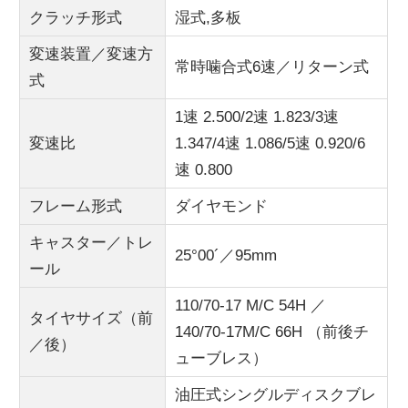
クラッチ形式
湿式,多板
変速装置／変速方
常時噛合式6速／リターン式
式
1速 2.500/2速 1.823/3速
変速比
1.347/4速 1.086/5速 0.920/6
速 0.800
フレーム形式
ダイヤモンド
キャスター／トレ
25°00´／95mm
ール
110/70-17 M/C 54H ／
タイヤサイズ（前
140/70-17M/C 66H （前後チ
／後）
ューブレス）
油圧式シングルディスクブレ