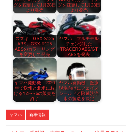
グを変更して1月28日
グを変更して1月28日
より発売
より発売
スズキ GSX-S125
ヤマハ フルモデル
ABS、GSX-R125
チェンジした
ABSのカラーリング
TRACER9 ABS/GT
を変更して発売
ABSを発表
ヤマハ発動機 2020
ヤマハ発動機 医療
年で欧州と北米にお
現場向けにフェイス
けるYZF-R6の販売を
シールドと除菌洗浄
終了
水の製造を決定
ヤマハ
新車情報