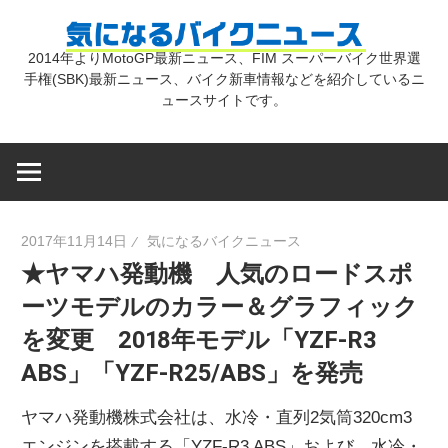
コ
気
ン
2014年よりMotoGP最新ニュース、FIM スーパーバイク世界選
テ
手権(SBK)最新ニュース、バイク新車情報などを紹介しているニ
に
ン
ュースサイトです。
ツ
な
へ
ス
キ
る
2017年11月14日
気になるバイクニュース
ッ
★ヤマハ発動機 人気のロードスポ
プ
バ
ーツモデルのカラー＆グラフィック
を変更 2018年モデル「YZF-R3
イ
ABS」「YZF-R25/ABS」を発売
ク
ヤマハ発動機株式会社は、水冷・直列2気筒320cm3
エンジンを搭載する「YZF-R3 ABS」および、水冷・