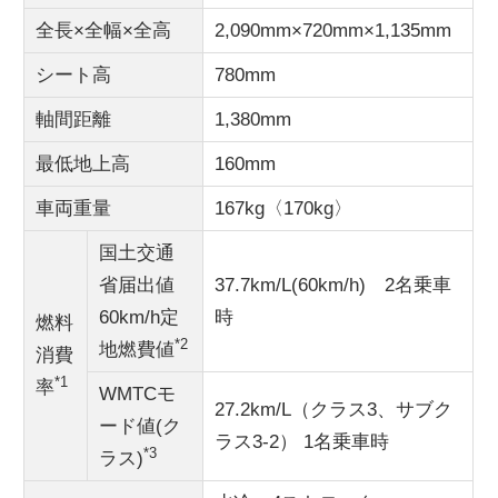
全長×全幅×全高
2,090mm×720mm×1,135mm
シート高
780mm
軸間距離
1,380mm
最低地上高
160mm
車両重量
167kg〈170kg〉
国土交通
省届出値
37.7km/L(60km/h) 2名乗車
60km/h定
時
燃料
*2
地燃費値
消費
*1
率
WMTCモ
27.2km/L（クラス3、サブク
ード値(ク
ラス3-2） 1名乗車時
*3
ラス)