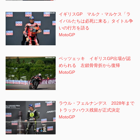
イギリスGP マルク・マルケス「ラ
イバルたちは必死に来る」タイトル争
いの行方を語る
MotoGP
ベッツェッキ イギリスGP出場が認
められる 左鎖骨骨折から復帰
MotoGP
ラウル・フェルナンデス 2028年まで
トラックハウス残留が正式決定
MotoGP