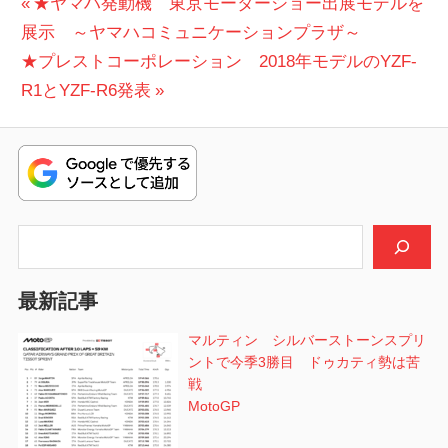
投
前
★ヤマハ発動機 東京モーターショー出展モデルを
の
展示 ～ヤマハコミュニケーションプラザ～
稿
次
投
★プレストコーポレーション 2018年モデルのYZF-
ナ
の
稿:
R1とYZF-R6発表
ビ
投
稿:
ゲ
ー
シ
検索
ョ
最新記事
ン
マルティン シルバーストーンスプリ
ントで今季3勝目 ドゥカティ勢は苦
戦
MotoGP