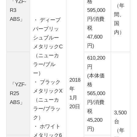
「YZF-
格
（年
R3
595,000
間、
ABS」
円/消費
・ ディープ
国
税
パープリッ
内）
47,600
シュブルー
円)
メタリックC
（ニューカ
610,200
ラー/ブル
円
ー）
(本体価
2018
・ ブラック
「YZF-
格
年
メタリックX
R25
565,000
1月
（ニューカ
ABS」
円/消費
20日
ラー/ブラッ
税
3,500
ク）
45,200
台
・ ホワイト
円)
（年
メタリック6