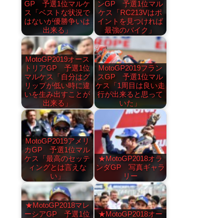
GP 予選1位マルケ
ンGP 予選1位マル
ス「ベストな状況で
ケス「RC213Vはポ
はないが優勝争いは
イントを見つければ
出来る」
最強のバイク」
MotoGP2019オース
トリアGP 予選1位
MotoGP2019フラン
マルケス「自分はグ
スGP 予選1位マル
リップが低い時に違
ケス「1周目は良い走
いを生み出すことが
行が出来ると思って
出来る」
いた」
MotoGP2019アメリ
カGP 予選1位マル
ケス「最高のセッテ
★MotoGP2018オラ
ィングとは言えな
ンダGP 写真ギャラ
い」
リー
★MotoGP2018マレ
ーシアGP 予選1位
★MotoGP2018オー