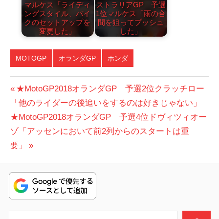
マルケス「ライディ
ストラリアGP 予選
ングスタイル、バイ
1位マルケス「雨の合
クのセットアップを
間を狙ってプッシュ
変更した」
した」
MOTOGP
オランダGP
ホンダ
投
前
★MotoGP2018オランダGP 予選2位クラッチロー
の
「他のライダーの後追いをするのは好きじゃない」
稿
次
投
★MotoGP2018オランダGP 予選4位ドヴィツィオー
ナ
の
稿:
ゾ「アッセンにおいて前2列からのスタートは重
ビ
投
要」
稿:
ゲ
ー
シ
検索