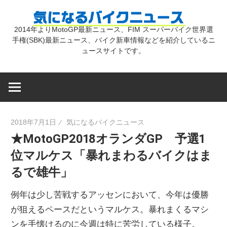
コ
気
ン
2014年よりMotoGP最新ニュース、FIM スーパーバイク世界選
テ
手権(SBK)最新ニュース、バイク新車情報などを紹介しているニ
に
ン
ュースサイトです。
ツ
な
へ
ス
キ
る
2018年7月1日
気になるバイクニュース
ッ
★MotoGP2018オランダGP 予選1
プ
バ
位マルケス「暴れまわるバイクはま
るで雄牛」
イ
例年は少し苦戦するアッセンにおいて、今年は優勝
ク
が狙えるペースだというマルケス。暴れまくるマシ
ンを手懐けるのに今週は特に苦労している様子。