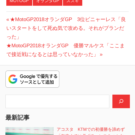
MOTOGP
オランダGP
スズキ
投
前
★MotoGP2018オランダGP 3位ビニャーレス「良
の
いスタートをして死ぬ気で攻める。それがプランだ
稿
投
った」
ナ
次
稿:
★MotoGP2018オランダGP 優勝マルケス「ここま
ビ
の
で接近戦になるとは思っていなかった」
投
ゲ
稿:
ー
シ
検索
ョ
ン
最新記事
アコスタ KTMでの初優勝を諦めず