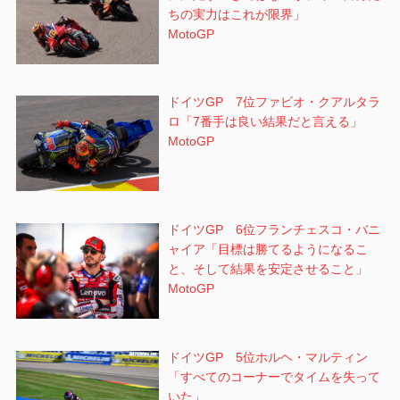
ちの実力はこれが限界」
MotoGP
ドイツGP 7位ファビオ・クアルタラ
ロ「7番手は良い結果だと言える」
MotoGP
ドイツGP 6位フランチェスコ・バニ
ャイア「目標は勝てるようになるこ
と、そして結果を安定させること」
MotoGP
ドイツGP 5位ホルヘ・マルティン
「すべてのコーナーでタイムを失って
いた」