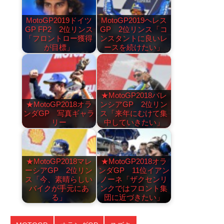
MotoGP2019ドイツ
MotoGP2019ヘレス
GP FP2 2位リンス
GP 2位リンス「コ
「フロントロー獲得
ンスタントに良いレ
が目標」
ースを続けたい」
★MotoGP2018バレ
★MotoGP2018オラ
ンシアGP 2位リン
ンダGP 写真ギャラ
ス「来年にむけて集
リー
中していきたい」
★MotoGP2018マレ
★MotoGP2018オラ
ーシアGP 2位リン
ンダGP 11位イアン
ス「今、素晴らしい
ノーネ「ザクセンリ
バイクが手元にあ
ンクではフロント集
る」
団に近づきたい」