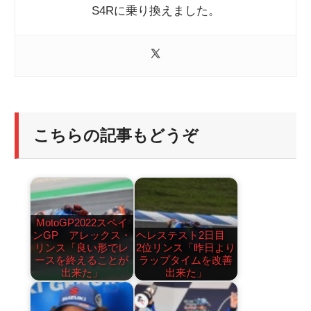
S4Rに乗り換えました。
こちらの記事もどうぞ
MotoGP2022スペイ
ンGP アレックス・
ヘレステスト2日目
リンス「良い形でレ
2位リンス「昨日より
ースを終えることが
ラップタイムを改善
出来た」
出来た」