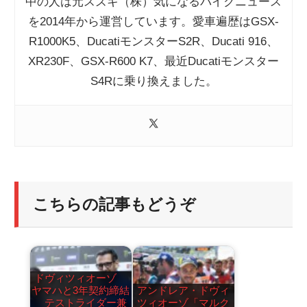
中の人は元スズキ（株）気になるバイクニュース
を2014年から運営しています。愛車遍歴はGSX-
R1000K5、DucatiモンスターS2R、Ducati 916、
XR230F、GSX-R600 K7、最近Ducatiモンスター
S4Rに乗り換えました。
こちらの記事もどうぞ
ドヴィツィオーゾ
ヤマハと3年契約締結
アンドレア・ドヴィ
テストライダー兼
ツィオーゾ「マルク