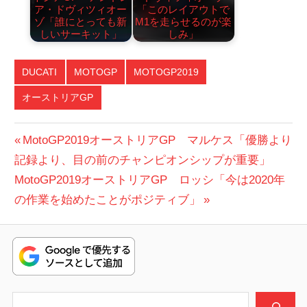
ア・ドヴィツィオー
「このレイアウトで
ゾ「誰にとっても新
M1を走らせるのが楽
しいサーキット」
しみ」
DUCATI
MOTOGP
MOTOGP2019
オーストリアGP
投
前
MotoGP2019オーストリアGP マルケス「優勝より
の
記録より、目の前のチャンピオンシップが重要」
稿
次
投
MotoGP2019オーストリアGP ロッシ「今は2020年
ナ
の
稿:
の作業を始めたことがポジティブ」
ビ
投
稿:
ゲ
ー
シ
検索