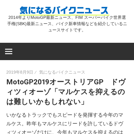
コ
気
ン
2014年よりMotoGP最新ニュース、FIM スーパーバイク世界選
テ
手権(SBK)最新ニュース、バイク新車情報などを紹介しているニ
に
ン
ュースサイトです。
ツ
な
へ
ス
キ
る
2019年8月9日
気になるバイクニュース
ッ
MotoGP2019オーストリアGP ドヴ
プ
バ
ィツィオーゾ「マルケスを抑えるの
は難しいかもしれない」
イ
いかなるトラックでもスピードを発揮する今年のマ
ク
ルケス。昨年もマルケスにリードを許しているドヴ
ィツィオーゾだけに、今年もマルケスを抑えるのは