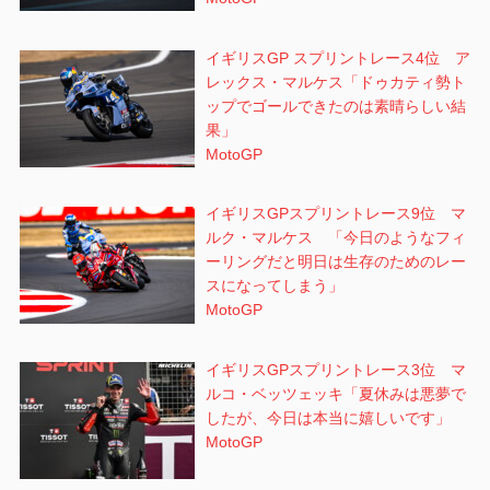
イギリスGP スプリントレース4位 ア
レックス・マルケス「ドゥカティ勢ト
ップでゴールできたのは素晴らしい結
果」
MotoGP
イギリスGPスプリントレース9位 マ
ルク・マルケス 「今日のようなフィ
ーリングだと明日は生存のためのレー
スになってしまう」
MotoGP
イギリスGPスプリントレース3位 マ
ルコ・ベッツェッキ「夏休みは悪夢で
したが、今日は本当に嬉しいです」
MotoGP