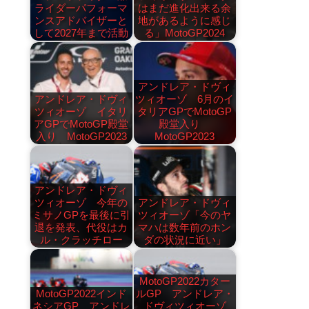
ライダーパフォーマ
はまだ進化出来る余
ンスアドバイザーと
地があるように感じ
して2027年まで活動
る」MotoGP2024
アンドレア・ドヴィ
アンドレア・ドヴィ
ツィオーゾ 6月のイ
ツィオーゾ イタリ
タリアGPでMotoGP
アGPでMotoGP殿堂
殿堂入り
入り MotoGP2023
MotoGP2023
アンドレア・ドヴィ
ツィオーゾ 今年の
アンドレア・ドヴィ
ミサノGPを最後に引
ツィオーゾ「今のヤ
退を発表、代役はカ
マハは数年前のホン
ル・クラッチロー
ダの状況に近い」
MotoGP2022カター
MotoGP2022インド
ルGP アンドレア・
ネシアGP アンドレ
ドヴィツィオーゾ