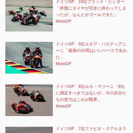
ドイツGP 10位ブラッド・ビンダー
「終盤にタイヤが完全に終わってしま
ったが、なんとかゴールできた」
MotoGP
ドイツGP 9位エネア・バスティアニ
ーニ「最後の10周はいいペースで走れ
た」
MotoGP
ドイツGP 8位ルカ・マリーニ「8位
に満足すべきではないが、今の自分た
ちの実力はこれが限界」
MotoGP
ドイツGP 7位ファビオ・クアルタラ