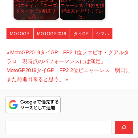
バニャイア「ユーズ
ニャーレス「1位を獲
ドタイヤでの戦闘力
得出来たと思ってい
も高い」
た」
MOTOGP
MOTOGP2019
タイGP
ヤマハ
投
前
MotoGP2019タイGP FP2 1位ファビオ・クアルタ
の
ラロ「現時点のパフォーマンスには満足」
稿
次
投
MotoGP2019タイGP FP2 2位ビニャーレス「明日に
ナ
の
稿:
また前進出来ると思う」
ビ
投
稿:
ゲ
ー
シ
検索
ョ