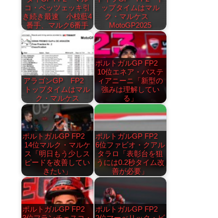
コ・ベッツェッキ引
ップタイムはマル
き続き最速 小椋藍4
ク・マルケス
番手、マルク6番手
MotoGP2025
ポルトガルGP FP2
10位エネア・バステ
アラゴンGP FP2
ィアニーニ「新型の
トップタイムはマル
強みは理解してい
ク・マルケス
る」
ポルトガルGP FP2
ポルトガルGP FP2
14位マルク・マルケ
6位ファビオ・クアル
ス「明日もう少しス
タラロ「表彰台を狙
ピードを改善してい
うには0.2秒タイム改
きたい」
善が必要」
ポルトガルGP FP2
ポルトガルGP FP2
3位フランチェスコ・
2位マーべリック・ビ