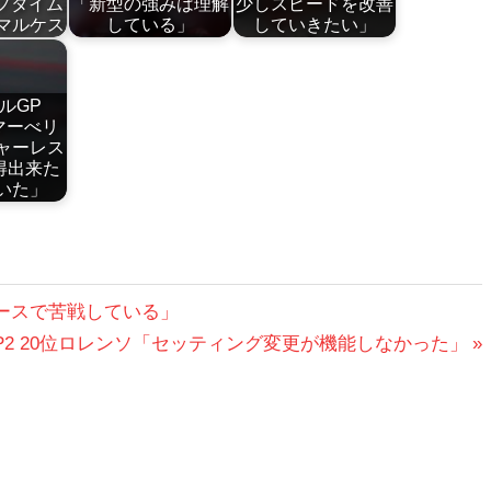
ップタイム
「新型の強みは理解
少しスピードを改善
マルケス
している」
していきたい」
ルGP
マーべリ
ャーレス
得出来た
いた」
スペースで苦戦している」
P FP2 20位ロレンソ「セッティング変更が機能しなかった」