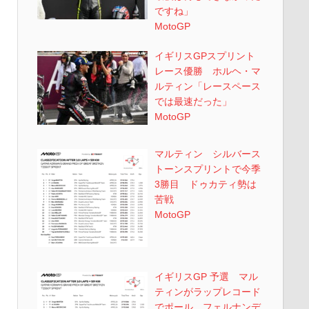
ですね」
MotoGP
イギリスGPスプリント
レース優勝 ホルヘ・マ
ルティン「レースペース
では最速だった」
MotoGP
マルティン シルバース
トーンスプリントで今季
3勝目 ドゥカティ勢は
苦戦
MotoGP
イギリスGP 予選 マル
ティンがラップレコード
でポール フェルナンデ