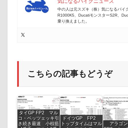
気になるバイクニュース
中の人は元スズキ（株）気になるバイクニ
R1000K5、DucatiモンスターS2R、Duc
乗り換えました。
こちらの記事もどうぞ
タイGP FP2 マル
コ・ベッツェッキ引
ドイツGP FP2
き続き最速 小椋藍
トップタイムはマル
アラゴ