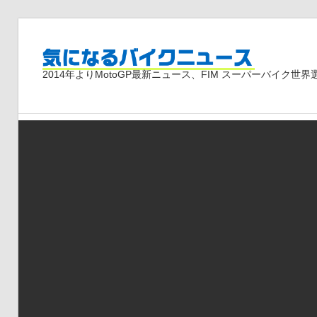
コ
ン
気
テ
2014年よりMotoGP最新ニュース、FIM スーパーバイク
ン
ツ
に
へ
ス
な
キ
ッ
プ
る
バ