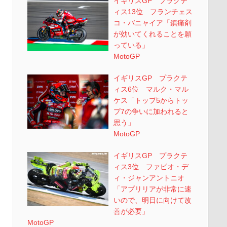
イギリスGP プラクテ
ィス13位 フランチェス
コ・バニャイア「鎮痛剤
が効いてくれることを願
っている」
MotoGP
イギリスGP プラクテ
ィス6位 マルク・マル
ケス「トップ5からトッ
プ7の争いに加われると
思う」
MotoGP
イギリスGP プラクテ
ィス3位 ファビオ・デ
ィ・ジャンアントニオ
「アプリリアが非常に速
いので、明日に向けて改
善が必要」
MotoGP