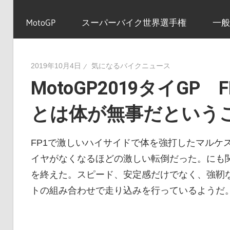
イ
MotoGP
スーパーバイク世界選手権
一般
ク
2019年10月4日
気になるバイクニュース
MotoGP2019タイGP
ニ
とは体が無事だという
ュ
FP1で激しいハイサイドで体を強打したマルケ
イヤがなくなるほどの激しい転倒だった。にも関
ー
を終えた。スピード、安定感だけでなく、強靭
トの組み合わせで走り込みを行っているようだ
ス