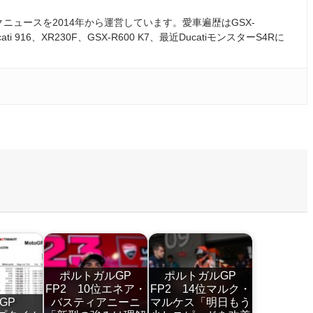
ュースを2014年から運営しています。愛車遍歴はGSX-
ati 916、XR230F、GSX-R600 K7、最近DucatiモンスターS4Rに
ポルトガルGP
ポルトガルGP
FP2 10位エネア・
FP2 14位マルク・
ンGP
バスティアニーニ
マルケス「明日もう