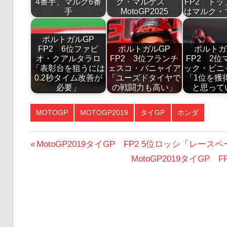
4番手、マルク6番
ク・マルケス
FP2 ト
手
MotoGP2025
はマルク・
ポルトガルGP
FP2 6位ファビ
ポルトガルGP
ポルトガ
オ・クアルタラロ
FP2 3位フランチ
FP2 2位
「表彰台を狙うには
ェスコ・バニャイア
ック・ビニ
0.2秒タイム改善が
「ユーズドタイヤで
「1位を獲
必要」
の戦闘力も高い」
と思って
MOTOGP
MOTOGP2019
タイGP
ホンダ
投
前
MotoGP2019タイGP FP2 5位ロッシ「レー
の
次
MotoGP2019タイG
稿
投
の
ナ
稿:
投
ビ
稿:
ゲ