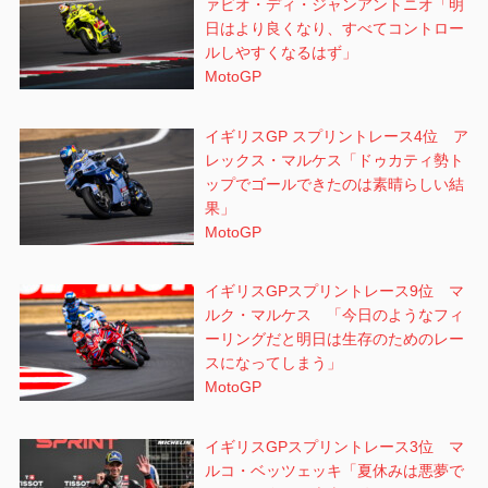
ァビオ・ディ・ジャンアントニオ「明
日はより良くなり、すべてコントロー
ルしやすくなるはず」
MotoGP
イギリスGP スプリントレース4位 ア
レックス・マルケス「ドゥカティ勢ト
ップでゴールできたのは素晴らしい結
果」
MotoGP
イギリスGPスプリントレース9位 マ
ルク・マルケス 「今日のようなフィ
ーリングだと明日は生存のためのレー
スになってしまう」
MotoGP
イギリスGPスプリントレース3位 マ
ルコ・ベッツェッキ「夏休みは悪夢で