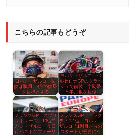
こちらの記事もどうぞ
ヨハン・ザルコ バ
ヨハン・ザルコ 回
ルセロナGPのクラッ
復は順調 9月の復帰
シュで前後十字靭帯
を目標とする
と半月板を負傷
フランスGP スプリ
フランスGP プラク
ントレース 10位ヨ
ティス1位 ヨハン・
ハン・ザルコ「今日
ザルコ「1列目からの
はベストなフィーリ
スタートが重要にな