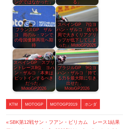
ングではなかった」
る」
スペインGP 7位ヨ
フランスGP ザル
ハン・ザルコ「残り5
コ 雨のル・マンで
周で大きくリアグリ
の母国優勝再現へ期
ップが低下してしま
待
った」MotoGP2026
スペインGP スプリ
ントレース8位 ヨハ
ブラジルGP 9位ヨ
ン・ザルコ「本来は
ハン・ザルコ「持て
ピットインするべき
る力を最大限に引き
だった」
出せた」
MotoGP2026
MotoGP2026
KTM
MOTOGP
MOTOGP2019
ホンダ
投
前
SBK第12戦サン・フアン・ビリカム レース1結果