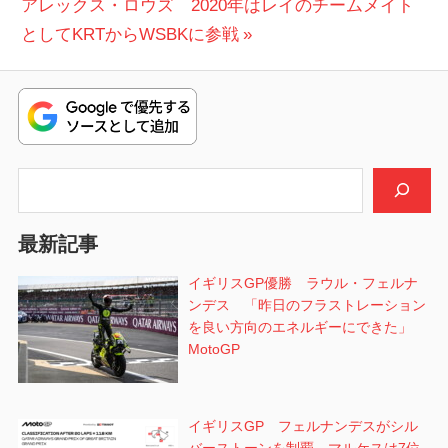
次
の
アレックス・ロウズ 2020年はレイのチームメイト
稿
の
投
としてKRTからWSBKに参戦
ナ
投
稿:
ビ
稿:
ゲ
ー
検索
シ
最新記事
ョ
イギリスGP優勝 ラウル・フェルナ
ン
ンデス 「昨日のフラストレーション
を良い方向のエネルギーにできた」
MotoGP
イギリスGP フェルナンデスがシル
バーストーンを制覇 マルケスは7位