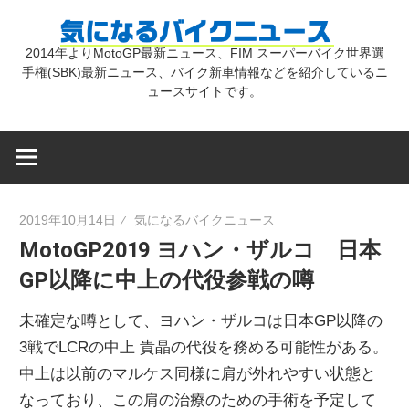
コ
気
ン
2014年よりMotoGP最新ニュース、FIM スーパーバイク世界選
テ
手権(SBK)最新ニュース、バイク新車情報などを紹介しているニ
に
ン
ュースサイトです。
ツ
な
へ
ス
キ
る
2019年10月14日
気になるバイクニュース
ッ
MotoGP2019 ヨハン・ザルコ 日本
プ
バ
GP以降に中上の代役参戦の噂
イ
未確定な噂として、ヨハン・ザルコは日本GP以降の
3戦でLCRの中上 貴晶の代役を務める可能性がある。
ク
中上は以前のマルケス同様に肩が外れやすい状態と
なっており、この肩の治療のための手術を予定して