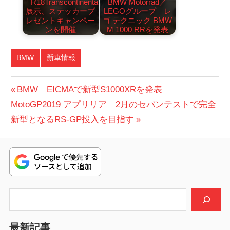
「R18Transcontinental」
BMW Motorrad／
展示、ステッカープ
LEGOグループ レ
レゼントキャンペー
ゴ テクニック BMW
ンを開催
M 1000 RRを発表
BMW
新車情報
投
前
BMW EICMAで新型S1000XRを発表
次
の
MotoGP2019 アプリリア 2月のセパンテストで完全
稿
の
投
新型となるRS-GP投入を目指す
ナ
投
稿:
ビ
稿:
ゲ
ー
検索
シ
最新記事