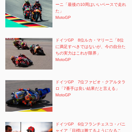
ーニ「最後の10周はいいペースで走れ
た」
MotoGP
ドイツGP 8位ルカ・マリーニ「8位
に満足すべきではないが、今の自分た
ちの実力はこれが限界」
MotoGP
ドイツGP 7位ファビオ・クアルタラ
ロ「7番手は良い結果だと言える」
MotoGP
ドイツGP 6位フランチェスコ・バニ
ャイア「目標は勝てるようになるこ