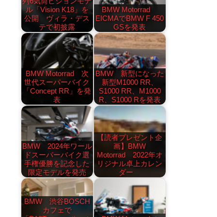
列6気筒ビジョンモデ
ル「Vision K18」を
BMW Motorrad
公開 ヴィラ・デス
EICMAでBMW F 450
テで初披露
GSを発表
BMW Motorrad 次
BMW 新型になった
世代スーパーバイク
新型M1000 RR、
「Concept RR」を発
S1000 RR、M1000
表
R、S1000 Rを発表
【読者プレゼント企
BMW 2024年ワール
画】BMW
ドスーパーバイク選
Motorrad 2022年オ
手権優勝を記念した
リジナル卓上カレン
限定モデルを発売
ダー
BMW 渋谷BOSCH
カフェで