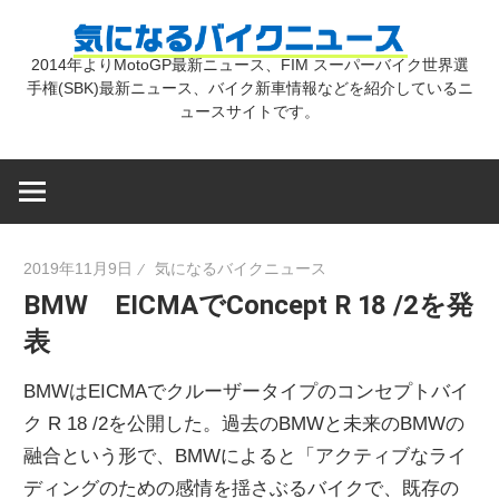
コ
気
ン
2014年よりMotoGP最新ニュース、FIM スーパーバイク世界選
テ
手権(SBK)最新ニュース、バイク新車情報などを紹介しているニ
に
ン
ュースサイトです。
ツ
な
へ
ス
キ
る
2019年11月9日
気になるバイクニュース
ッ
BMW EICMAでConcept R 18 /2を発
プ
バ
表
イ
BMWはEICMAでクルーザータイプのコンセプトバイ
ク R 18 /2を公開した。過去のBMWと未来のBMWの
ク
融合という形で、BMWによると「アクティブなライ
ディングのための感情を揺さぶるバイクで、既存の