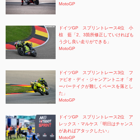
MotoGP
ドイツGP スプリントレース4位 小
椋 藍「2、3箇所修正していければも
う少し良い走りができる」
MotoGP
ドイツGP スプリントレース3位 フ
ァビオ・ディ・ジャンアントニオ「オ
ーバーテイクが難しくペースを落とし
た」
MotoGP
ドイツGP スプリントレース2位 ア
レックス・マルケス「明日はチャンス
があればアタックしたい」
MotoGP