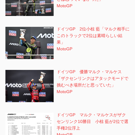
MotoGP
ドイツGP 2位小椋 藍「マルク相手に
このトラックで2位は素晴らしい結
果」
MotoGP
ドイツGP 優勝マルク・マルケス
「ザクセンリンクはアタックモードで
挑むべき場所だと思っていた」
MotoGP
ドイツGP マルク・マルケスがザク
センリンク10勝目 小椋 藍が2位で選
手権2位浮上
MotoGP