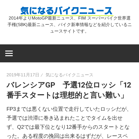
コ
気
ン
2014年よりMotoGP最新ニュース、FIM スーパーバイク世界選
テ
手権(SBK)最新ニュース、バイク新車情報などを紹介しているニ
に
ン
ュースサイトです。
ツ
な
へ
ス
キ
る
2019年11月17日
気になるバイクニュース
ッ
バレンシアGP 予選12位ロッシ「12
プ
バ
番手スタートは理想的と言い難い」
イ
FP3までは悪くない位置で走行していたロッシだが、
予選では渋滞に巻き込まれたことでタイムを出せ
ク
ず、Q2では最下位となり12番手からのスタートとな
った。ある程度の挽回は出来るはずだが、レースペ