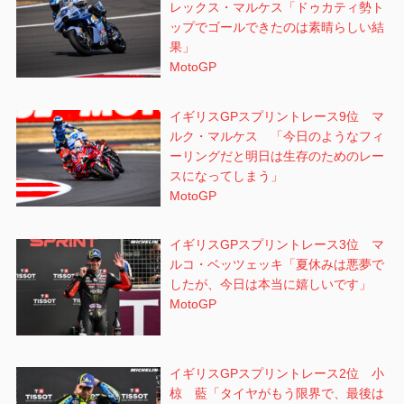
レックス・マルケス「ドゥカティ勢ト
ップでゴールできたのは素晴らしい結
果」
MotoGP
イギリスGPスプリントレース9位 マ
ルク・マルケス 「今日のようなフィ
ーリングだと明日は生存のためのレー
スになってしまう」
MotoGP
イギリスGPスプリントレース3位 マ
ルコ・ベッツェッキ「夏休みは悪夢で
したが、今日は本当に嬉しいです」
MotoGP
イギリスGPスプリントレース2位 小
椋 藍「タイヤがもう限界で、最後は