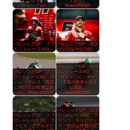
できた」
バレンシアGP…
MotoGP2025
バレンシアGP スプ
バレンシアGP スプ
リントレース16位…
リントレース14位…
バレンシアGP スプ
バレンシアGP スプ
リントレース8位 ブ
リントレース9位 ヨ
ラッド・ビンダー
ハン・ザルコ「明日
「予選の改善が大き
に向けての収穫はあ
な課題」
った」MotoGP2025
MotoGP2025
バレンシアGP スプ
バレンシアGP スプ
リントレース6位 フ
リントレース7位 フ
ランコ・モルビデッ
ァビオ・クアルタラ
リ「明日は序盤の立