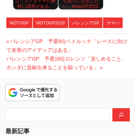
ロ「リアタイヤの摩
ち回りに注意した
耗に課題がある」
い」MotoGP2025
MOTOGP
MOTOGP2019
バレンシアGP
ヤマハ
投
前
バレンシアGP 予選9位ペトルッチ「レースに向け
の
て改善のアイディアはある」
稿
次
投
バレンシアGP 予選16位ロレンソ「楽しめること、
ナ
の
稿:
ホンダに貢献出来ることを願っている」
ビ
投
稿:
ゲ
ー
シ
検索
ョ
最新記事