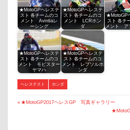
★MotoGPヘレステ
★MotoGPヘレステ
スト 各チームのコ
スト 各チームのコ
★MotoG
メント Avintiaレ
メント LCRホン
スト 各チ
ーシング
ダ
メント ア
★MotoGPヘレステ
★MotoGPヘレステ
スト 各チームのコ
スト 各チームのコ
メント モビスター
メント レプソルホ
ヤマハ
ンダ
ヘレステスト
ホンダ
投
前
★MotoGP2017ヘレスGP 写真ギャラリー
の
次
★Mot
稿
投
の
ナ
稿:
投