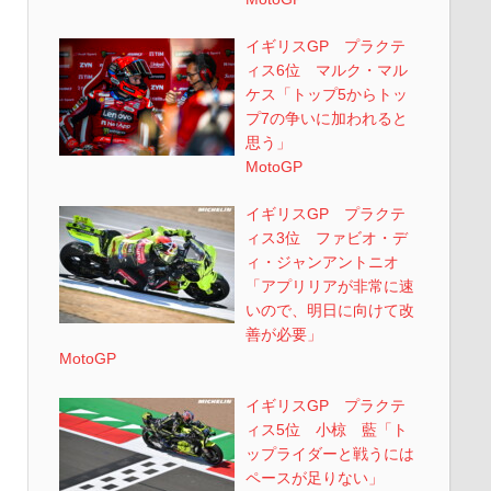
イギリスGP プラクテ
ィス6位 マルク・マル
ケス「トップ5からトッ
プ7の争いに加われると
思う」
MotoGP
イギリスGP プラクテ
ィス3位 ファビオ・デ
ィ・ジャンアントニオ
「アプリリアが非常に速
いので、明日に向けて改
善が必要」
MotoGP
イギリスGP プラクテ
ィス5位 小椋 藍「ト
ップライダーと戦うには
ペースが足りない」