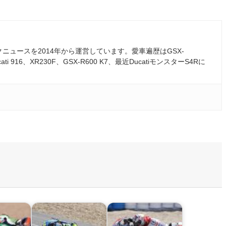
ュースを2014年から運営しています。愛車遍歴はGSX-
ati 916、XR230F、GSX-R600 K7、最近DucatiモンスターS4Rに