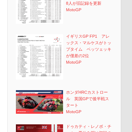
8人が旧記録を更新
MotoGP
イギリスGP FP1 アレ
ックス・マルケスがトッ
プタイム ベッツェッキ
が僅差の2位
MotoGP
ホンダHRCカストロー
ル 英国GPで後半戦ス
タート
MotoGP
ドゥカティ・レノボ・チ