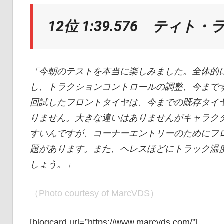
12位 1:39.576 ティト・
「今朝のテストを本当に楽しみました。全体的
し、トラクションコントロールの調整、今まで
回試したフロントタイヤは、今までの既存タイ
りません。大きな違いはありませんがキャラク
すいんですが、コーナーエントリーのためにフ
題があります。また、ヘレスほどにトラック温
しょう。」
（Photo courtesy of MarcVDS）
[blogcard url=”https://www.marcvds.com/”]