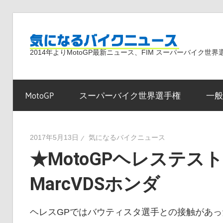
コ
ン
気
テ
2014年よりMotoGP最新ニュース、FIM スーパーバイク
ン
ツ
に
へ
MotoGP
スーパーバイク世界選手権
一般
ス
な
キ
ッ
2017年5月13日
気になるバイクニュース
プ
★MotoGPヘレステ
る
MarcVDSホンダ
バ
ヘレスGPではバウティスタ選手との接触があ