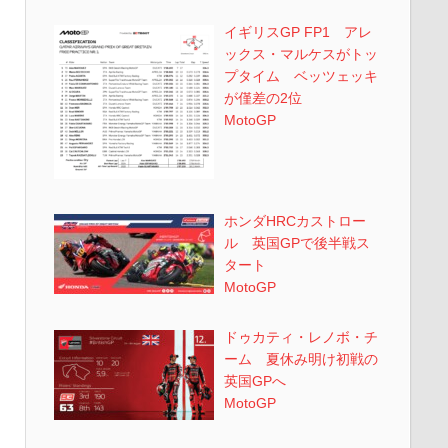
イギリスGP FP1 アレ
ックス・マルケスがトッ
プタイム ベッツェッキ
が僅差の2位
MotoGP
ホンダHRCカストロー
ル 英国GPで後半戦ス
タート
MotoGP
ドゥカティ・レノボ・チ
ーム 夏休み明け初戦の
英国GPへ
MotoGP