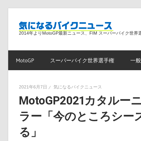
コ
ン
気
テ
2014年よりMotoGP最新ニュース、FIM スーパーバイク
ン
ツ
に
へ
MotoGP
スーパーバイク世界選手権
一般
ス
な
キ
ッ
2021年6月7日
気になるバイクニュース
プ
MotoGP2021カタル
る
ラー「今のところシー
バ
る」