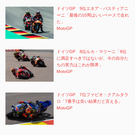
ドイツGP 9位エネア・バスティアニ
ーニ「最後の10周はいいペースで走れ
た」
MotoGP
ドイツGP 8位ルカ・マリーニ「8位
に満足すべきではないが、今の自分た
ちの実力はこれが限界」
MotoGP
ドイツGP 7位ファビオ・クアルタラ
ロ「7番手は良い結果だと言える」
MotoGP