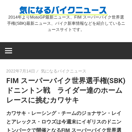
コ
気
ン
2014年よりMotoGP最新ニュース、FIM スーパーバイク世界選
テ
手権(SBK)最新ニュース、バイク新車情報などを紹介しているニ
に
ン
ュースサイトです。
ツ
な
へ
ス
キ
る
2022年7月14日
気になるバイクニュース
ッ
FIM スーパーバイク世界選手権(SBK)
プ
バ
ドニントン戦 ライダー達のホーム
レースに挑むカワサキ
イ
カワサキ・レーシング・チームのジョナサン・レイ
ク
とアレックス・ロウズは今週末にイギリスのドニン
トンパークで開催となるFIM スーパーバイク世界選