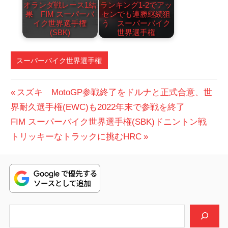
オランダ戦レース1結
ランキング1-2でアッ
果 FIM スーパーバ
センでも連勝継続狙
イク世界選手権
う スーパーバイク
(SBK)
世界選手権
スーパーバイク世界選手権
投
前
スズキ MotoGP参戦終了をドルナと正式合意、世
の
界耐久選手権(EWC)も2022年末で参戦を終了
稿
次
投
FIM スーパーバイク世界選手権(SBK)ドニントン戦
ナ
の
稿:
トリッキーなトラックに挑むHRC
ビ
投
稿:
ゲ
ー
シ
検索