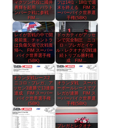
ィクソン代役に國井
フは14位・18位で週
勇輝を起用 バラト
末を終える FIM ス
ンパーク戦に参戦
ーパーバイク世界選
FIM…
手権(SBK)
レイが苦戦の中で開
ドゥカティがアッセ
発前進、チャントラ
ンで完全制圧 ニコ
は負傷欠場で次戦復
ロ・ブレガとイケ
帰へ FIM スーパー
ル・レクオナが2戦連
バイク世界選手権
続トリプル勝利達
(SBK)
成 FIM…
オランダ戦レース2
ニコロ・ブレガ、ア
オランダ戦 スーパ
ッセン3連勝で13連勝
ーポールレースでブ
達成 FIM スーパー
レガが連勝 FIM ス
バイク世界選手権
ーパーバイク世界選
(SBK)
手権(SBK)
ブレガとレクオナ