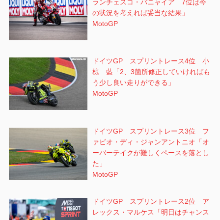
ランチェスコ・バニャイア「7位は今
の状況を考えれば妥当な結果」
MotoGP
ドイツGP スプリントレース4位 小
椋 藍「2、3箇所修正していければも
う少し良い走りができる」
MotoGP
ドイツGP スプリントレース3位 フ
ァビオ・ディ・ジャンアントニオ「オ
ーバーテイクが難しくペースを落とし
た」
MotoGP
ドイツGP スプリントレース2位 ア
レックス・マルケス「明日はチャンス