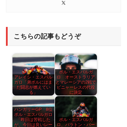
こちらの記事もどうぞ
ポル・エスパルガ
アレイシ・エスパル
ロ オーストラリア
ガロ「弟ポルにはま
とマレーシアの2戦で
だ闘志が燃えてい
ビニャーレスの代役
る」
に決定
ハンガリーGP 8位
ポル・エスパルガロ
「昨日は苦戦した
ポル・エスパルガ
が、今日は良いレー
ロ、バラトン・パー