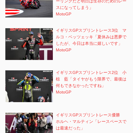
ーリングだと明日は生存のためのレー
スになってしまう」
MotoGP
イギリスGPスプリントレース3位 マ
ルコ・ベッツェッキ「夏休みは悪夢で
したが、今日は本当に嬉しいです」
MotoGP
イギリスGPスプリントレース2位 小
椋 藍「タイヤがもう限界で、最後は
何もできなかったですね」
MotoGP
イギリスGPスプリントレース優勝
ホルヘ・マルティン「レースペースで
は最速だった」