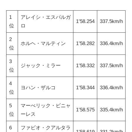
1
アレイシ・エスパルガ
1’58.254
337.5km/h
位
ロ
2
ホルヘ・マルティン
1’58.282
336.4km/h
位
3
ジャック・ミラー
1’58.332
337.5km/h
位
4
ヨハン・ザルコ
1’58.344
336.4km/h
位
5
マーべリック・ビニャ
1’58.575
335.4km/h
位
ーレス
6
ファビオ・クアルタラ
1’58.619
331.2km/h