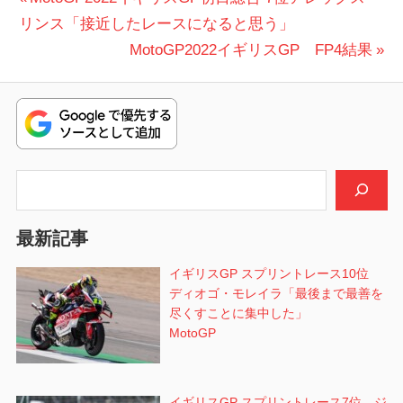
投
の
リンス「接近したレースになると思う」
稿
投
次
MotoGP2022イギリスGP FP4結果
ナ
稿:
の
ビ
投
稿:
ゲ
ー
検索
シ
最新記事
ョ
イギリスGP スプリントレース10位
ン
ディオゴ・モレイラ「最後まで最善を
尽くすことに集中した」
MotoGP
イギリスGP スプリントレース7位 ジ