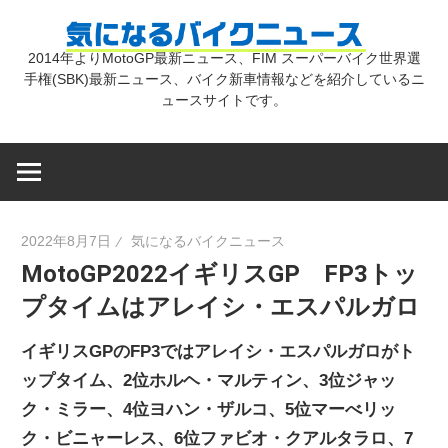
コ
気
ン
2014年よりMotoGP最新ニュース、FIM スーパーバイク世界選
テ
手権(SBK)最新ニュース、バイク新車情報などを紹介しているニ
に
ン
ュースサイトです。
ツ
な
へ
ス
キ
る
2022年8月7日
気になるバイクニュース
ッ
MotoGP2022イギリスGP FP3トッ
プ
バ
プタイムはアレイシ・エスパルガロ
イ
イギリスGPのFP3ではアレイシ・エスパルガロがト
ップタイム、2位ホルヘ・マルティン、3位ジャッ
ク
ク・ミラー、4位ヨハン・ザルコ、5位マーべリッ
ク・ビニャーレス、6位ファビオ・クアルタラロ、7