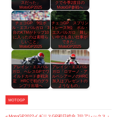
スだった」
クで今季2度目の
MotoGP2025
MotoGP参戦へ
チェコGP 9位ポ
チェコGP スプリン
ル・エスパルガロ「3
トレース9位 ポル・
台のKTMがトップ10
エスパルガロ「難し
に入ったのは素晴ら
い中でも良い仕事が
しいこと」
できた」
MotoGP2025
MotoGP2025
アレイシ・エスパル
アレイシ・エスパル
ガロ、ヘレスGPでワ
ガロ「ロマーノ・ア
イルドカード参戦決
ルベシアーノのHRC
定 HRCで初のグラ
加入はプレゼントの
ンプリ出場へ
ようなもの」
MOTOGP
前
MotoGP2022イギリスGP初日総合 7位アレックス・