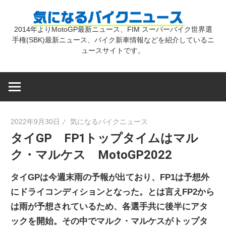
コ
気
ン
2014年よりMotoGP最新ニュース、FIM スーパーバイク世界選
テ
手権(SBK)最新ニュース、バイク新車情報などを紹介しているニ
に
ン
ュースサイトです。
ツ
な
へ
ス
キ
る
2022年9月30日
気になるバイクニュース
ッ
タイGP FP1トップタイムはマル
プ
バ
ク・マルケス MotoGP2022
イ
タイGPは今週末雨の予報が出ており、FP1は予想外
にドライコンディションとなった。とは言えFP2から
ク
は雨が予想されているため、各選手共に後半にアタ
ックを開始。その中でマルク・マルケスがトップタ