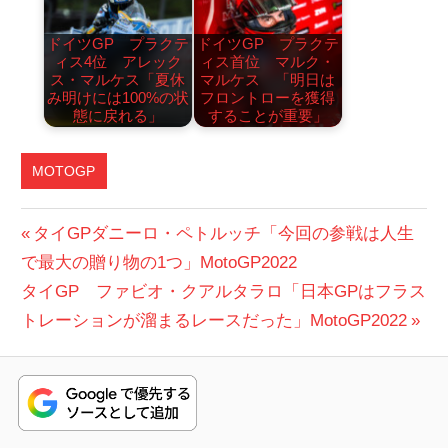
ドイツGP プラクテ
ドイツGP プラクテ
ィス4位 アレック
ィス首位 マルク・
ス・マルケス「夏休
マルケス 「明日は
み明けには100%の状
フロントローを獲得
態に戻れる」
することが重要」
MOTOGP
投
前
タイGPダニーロ・ペトルッチ「今回の参戦は人生
の
で最大の贈り物の1つ」MotoGP2022
稿
次
投
タイGP ファビオ・クアルタラロ「日本GPはフラス
ナ
の
稿:
トレーションが溜まるレースだった」MotoGP2022
ビ
投
稿:
ゲ
ー