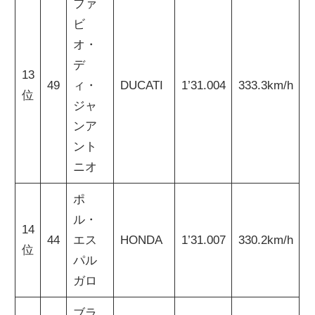
ファ
ビ
オ・
デ
13
49
ィ・
DUCATI
1’31.004
333.3km/h
位
ジャ
ンア
ント
ニオ
ポ
ル・
14
44
エス
HONDA
1’31.007
330.2km/h
位
パル
ガロ
ブラ