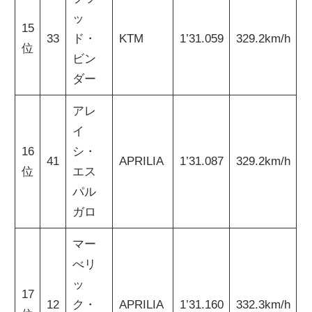
ッ
15
33
ド・
KTM
1’31.059
329.2km/h
位
ビン
ダー
アレ
イ
16
シ・
41
APRILIA
1’31.087
329.2km/h
位
エス
パル
ガロ
マー
べリ
ッ
17
12
ク・
APRILIA
1’31.160
332.3km/h