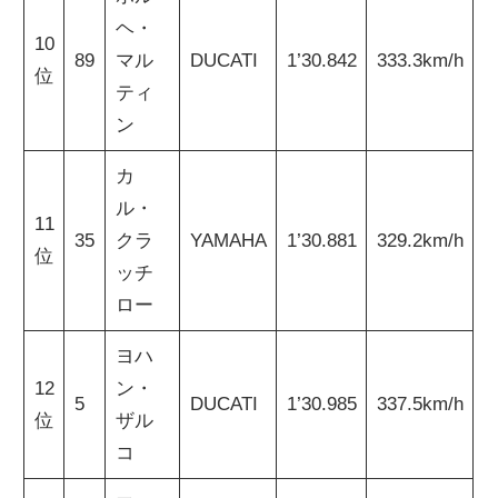
ヘ・
10
89
マル
DUCATI
1’30.842
333.3km/h
位
ティ
ン
カ
ル・
11
35
クラ
YAMAHA
1’30.881
329.2km/h
位
ッチ
ロー
ヨハ
12
ン・
5
DUCATI
1’30.985
337.5km/h
位
ザル
コ