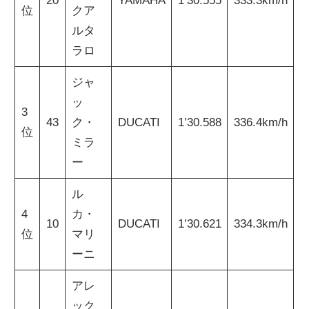
20
YAMAHA
1’30.555
333.3km/h
位
クア
ルタ
ラロ
ジャ
ッ
3
43
ク・
DUCATI
1’30.588
336.4km/h
位
ミラ
ー
ル
4
カ・
10
DUCATI
1’30.621
334.3km/h
位
マリ
ーニ
アレ
ック