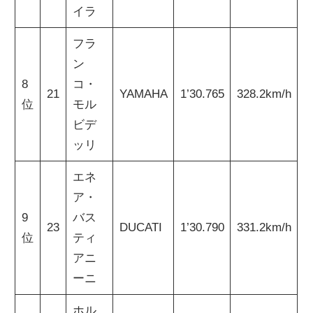
イラ
フラ
ン
8
コ・
21
YAMAHA
1’30.765
328.2km/h
位
モル
ビデ
ッリ
エネ
ア・
9
バス
23
DUCATI
1’30.790
331.2km/h
位
ティ
アニ
ーニ
ホル