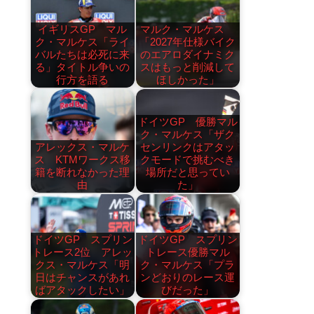
イギリスGP マル
マルク・マルケス
ク・マルケス「ライ
「2027年仕様バイク
バルたちは必死に来
のエアロダイナミク
る」タイトル争いの
スはもっと削減して
行方を語る
ほしかった」
ドイツGP 優勝マル
ク・マルケス「ザク
アレックス・マルケ
センリンクはアタッ
ス KTMワークス移
クモードで挑むべき
籍を断れなかった理
場所だと思ってい
由
た」
ドイツGP スプリン
ドイツGP スプリン
トレース2位 アレッ
トレース優勝マル
クス・マルケス「明
ク・マルケス「プラ
日はチャンスがあれ
ンどおりのレース運
ばアタックしたい」
びだった」