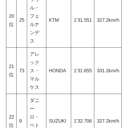
ル・
20
フェ
25
KTM
1’31.551
327.2km/h
位
ルナ
ンデ
ス
アレ
ック
21
73
ス・
HONDA
1’31.655
331.2km/h
位
マル
ケス
ダニ
ー
22
ロ・
9
SUZUKI
1’32.706
327.2km/h
位
ペト