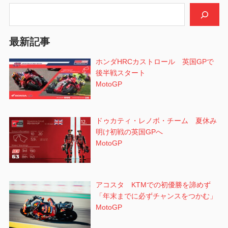
シ
検索
ョ
最新記事
ン
ホンダHRCカストロール 英国GPで
後半戦スタート
MotoGP
ドゥカティ・レノボ・チーム 夏休み
明け初戦の英国GPへ
MotoGP
アコスタ KTMでの初優勝を諦めず
「年末までに必ずチャンスをつかむ」
MotoGP