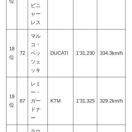
位
ビニ
ャー
レス
マル
コ・
18
72
ベッ
DUCATI
1’31.230
334.3km/h
位
ツェ
ッキ
レミ
ー・
19
87
ガー
KTM
1’31.325
329.2km/h
位
ドナ
ー
ラウ