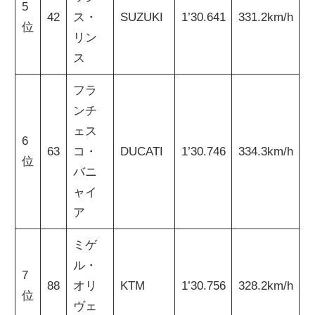
5
42
ス・
SUZUKI
1’30.641
331.2km/h
位
リン
ス
フラ
ンチ
ェス
6
63
コ・
DUCATI
1’30.746
334.3km/h
位
バニ
ャイ
ア
ミゲ
ル・
7
88
オリ
KTM
1’30.756
328.2km/h
位
ヴェ