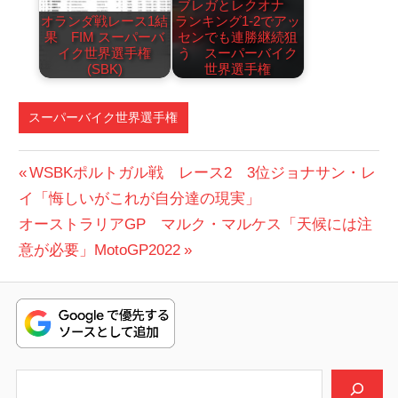
ブレガとレクオナ
オランダ戦レース1結
ランキング1-2でアッ
果 FIM スーパーバ
センでも連勝継続狙
イク世界選手権
う スーパーバイク
(SBK)
世界選手権
スーパーバイク世界選手権
投
前
WSBKポルトガル戦 レース2 3位ジョナサン・レ
の
イ「悔しいがこれが自分達の現実」
稿
次
投
オーストラリアGP マルク・マルケス「天候には注
ナ
の
稿:
意が必要」MotoGP2022
ビ
投
稿:
ゲ
ー
シ
検索