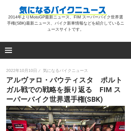
コ
気
ン
2014年よりMotoGP最新ニュース、FIM スーパーバイク世界選
テ
手権(SBK)最新ニュース、バイク新車情報などを紹介しているニ
に
ン
ュースサイトです。
ツ
な
へ
ス
キ
る
2022年10月10日
気になるバイクニュース
ッ
アルヴァロ・バウティスタ ポルト
プ
バ
ガル戦での戦略を振り返る FIM ス
ーパーバイク世界選手権(SBK)
イ
ク