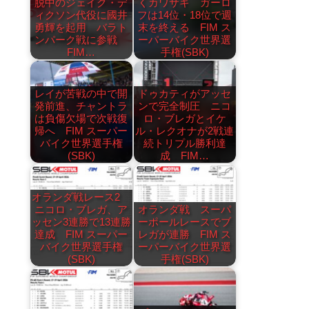
脱中のジェイク・デ
くカワサキ ガーロ
ィクソン代役に國井
フは14位・18位で週
勇輝を起用 バラト
末を終える FIM ス
ンパーク戦に参戦
ーパーバイク世界選
FIM…
手権(SBK)
レイが苦戦の中で開
ドゥカティがアッセ
発前進、チャントラ
ンで完全制圧 ニコ
は負傷欠場で次戦復
ロ・ブレガとイケ
帰へ FIM スーパー
ル・レクオナが2戦連
バイク世界選手権
続トリプル勝利達
(SBK)
成 FIM…
オランダ戦レース2
ニコロ・ブレガ、ア
オランダ戦 スーパ
ッセン3連勝で13連勝
ーポールレースでブ
達成 FIM スーパー
レガが連勝 FIM ス
バイク世界選手権
ーパーバイク世界選
(SBK)
手権(SBK)