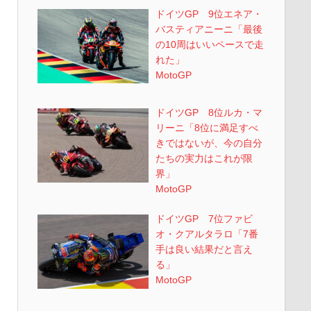
ドイツGP 9位エネア・
バスティアニーニ「最後
の10周はいいペースで走
れた」
MotoGP
ドイツGP 8位ルカ・マ
リーニ「8位に満足すべ
きではないが、今の自分
たちの実力はこれが限
界」
MotoGP
ドイツGP 7位ファビ
オ・クアルタラロ「7番
手は良い結果だと言え
る」
MotoGP