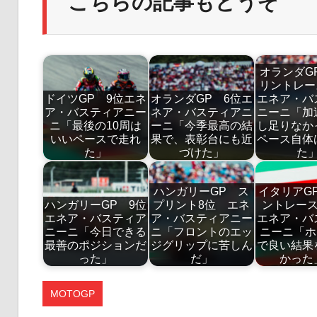
こちらの記事もどうぞ
オランダG
リントレ
ドイツGP 9位エネ
オランダGP 6位エ
エネア・バ
ア・バスティアニー
ネア・バスティアニ
ニーニ「加
ニ「最後の10周は
ーニ「今季最高の結
し足りなか
いいペースで走れ
果で、表彰台にも近
ペース自体
た」
づけた」
た
ハンガリーGP ス
イタリアG
ハンガリーGP 9位
プリント8位 エネ
ントレー
エネア・バスティア
ア・バスティアニー
エネア・バ
ニーニ「今日できる
ニ「フロントのエッ
ニーニ「ホ
最善のポジションだ
ジグリップに苦しん
で良い結果
った」
だ」
かっ
MOTOGP