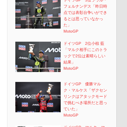
ドイツGP 3位ラウル・
フェルナンデス「昨日時
点では表彰台争いができ
るとは思っていなかっ
た」
MotoGP
ドイツGP 2位小椋 藍
「マルク相手にこのトラ
ックで2位は素晴らしい
結果」
MotoGP
ドイツGP 優勝マル
ク・マルケス「ザクセン
リンクはアタックモード
で挑むべき場所だと思っ
ていた」
MotoGP