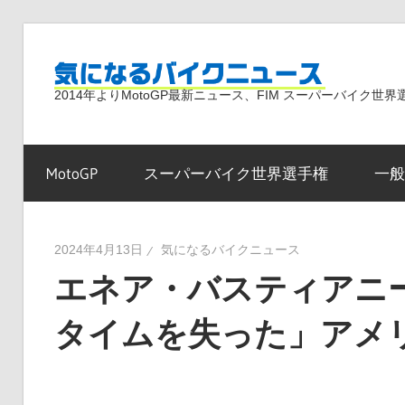
コ
ン
気
テ
2014年よりMotoGP最新ニュース、FIM スーパーバイク
ン
ツ
に
へ
MotoGP
スーパーバイク世界選手権
一般
ス
な
キ
ッ
2024年4月13日
気になるバイクニュース
プ
エネア・バスティアニ
る
タイムを失った」アメリカズ
バ