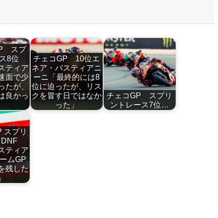
P スプ
ース8位
チェコGP 10位エ
スティア
ネア・バスティアニ
速面で少
ーニ「最終的には8
ったが、
位に迫ったが、リス
は良かっ
クを冒す日ではなか
チェコGP スプリ
」
った」
ントレース7位…
P スプリ
スDNF
スティア
ームGP
を残した
た」