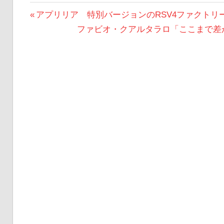
投
前
アプリリア 特別バージョンのRSV4ファクトリー、
の
次
ファビオ・クアルタラロ「ここまで差がつ
稿
投
の
ナ
稿:
投
ビ
稿:
ゲ
ー
シ
ョ
ン