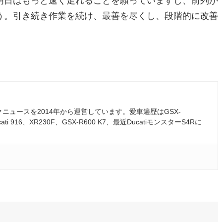
明日はもっと速く走れることを願っていますし、前列か
う。引き続き作業を続け、最善を尽くし、段階的に改善
ュースを2014年から運営しています。愛車遍歴はGSX-
ati 916、XR230F、GSX-R600 K7、最近DucatiモンスターS4Rに