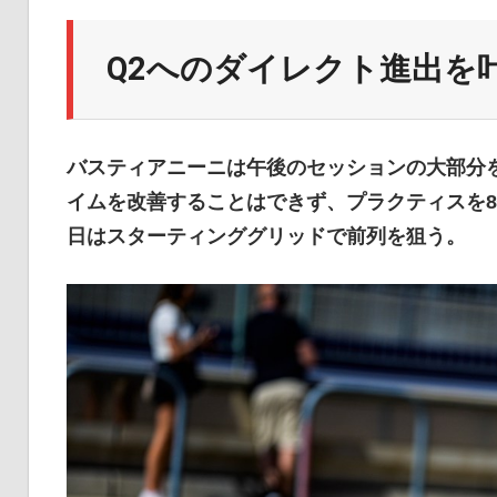
イ
Q2へのダイレクト進出を
ク
バスティアニーニは午後のセッションの大部分
ニ
イムを改善することはできず、プラクティスを8
日はスターティンググリッドで前列を狙う。
ュ
ー
ス