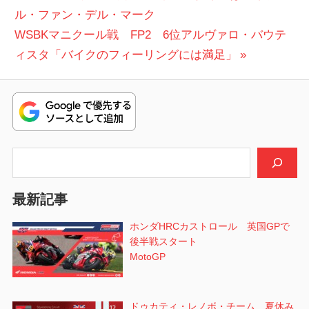
の
ル・ファン・デル・マーク
稿
次
投
WSBKマニクール戦 FP2 6位アルヴァロ・バウテ
ナ
の
稿:
ィスタ「バイクのフィーリングには満足」
ビ
投
稿:
ゲ
ー
シ
検索
ョ
最新記事
ン
ホンダHRCカストロール 英国GPで
後半戦スタート
MotoGP
ドゥカティ・レノボ・チーム 夏休み