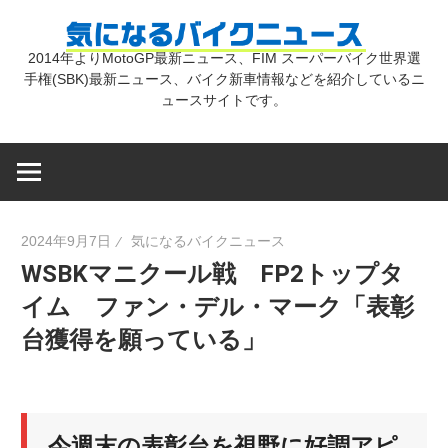
コ
気
ン
2014年よりMotoGP最新ニュース、FIM スーパーバイク世界選
テ
手権(SBK)最新ニュース、バイク新車情報などを紹介しているニ
に
ン
ュースサイトです。
ツ
な
へ
ス
キ
る
2024年9月7日
気になるバイクニュース
ッ
WSBKマニクール戦 FP2トップタ
プ
バ
イム ファン・デル・マーク「表彰
台獲得を願っている」
イ
ク
今週末の表彰台を視野に好調アピ