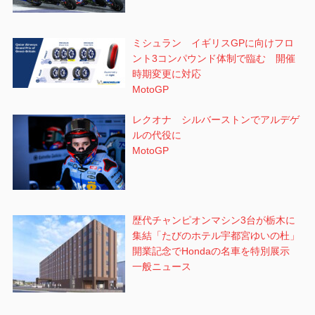
ミシュラン イギリスGPに向けフロ
ント3コンパウンド体制で臨む 開催
時期変更に対応
MotoGP
レクオナ シルバーストンでアルデゲ
ルの代役に
MotoGP
歴代チャンピオンマシン3台が栃木に
集結「たびのホテル宇都宮ゆいの杜」
開業記念でHondaの名車を特別展示
一般ニュース