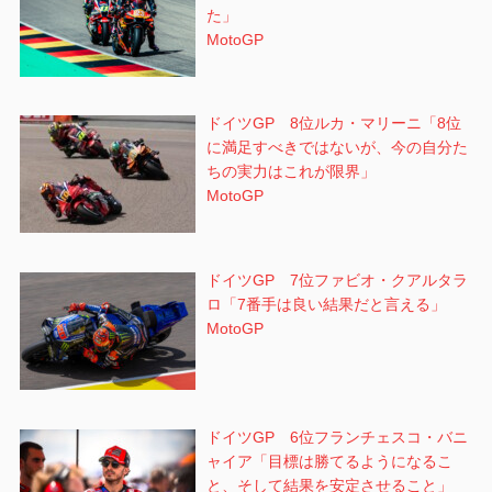
た」
MotoGP
ドイツGP 8位ルカ・マリーニ「8位
に満足すべきではないが、今の自分た
ちの実力はこれが限界」
MotoGP
ドイツGP 7位ファビオ・クアルタラ
ロ「7番手は良い結果だと言える」
MotoGP
ドイツGP 6位フランチェスコ・バニ
ャイア「目標は勝てるようになるこ
と、そして結果を安定させること」