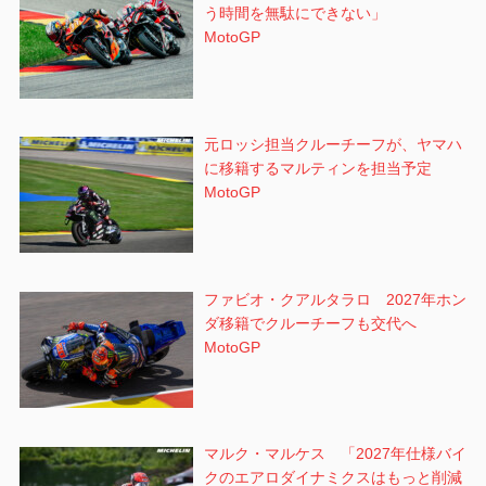
う時間を無駄にできない」
MotoGP
元ロッシ担当クルーチーフが、ヤマハ
に移籍するマルティンを担当予定
MotoGP
ファビオ・クアルタラロ 2027年ホン
ダ移籍でクルーチーフも交代へ
MotoGP
マルク・マルケス 「2027年仕様バイ
クのエアロダイナミクスはもっと削減