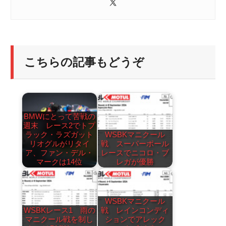
こちらの記事もどうぞ
BMWにとって苦戦の
週末 レース2でトプ
ラック・ラズガット
WSBKマニクール
リオグルがリタイ
戦 スーパーポール
ア、ファン・デル・
レースでニコロ・ブ
マークは14位
レガが優勝
WSBKマニクール
WSBKレース1 雨の
戦 レインコンディ
マニクール戦を制し
ションでアレック