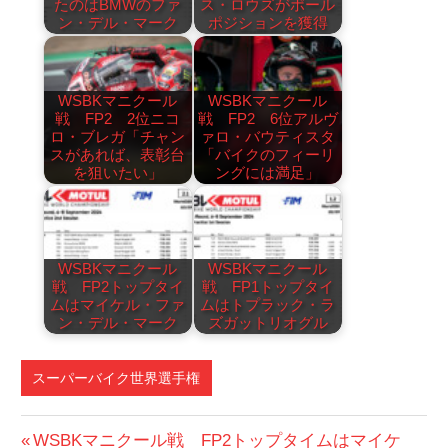
たのはBMWのファ
ス・ロウズがポール
ン・デル・マーク
ポジションを獲得
WSBKマニクール
WSBKマニクール
戦 FP2 2位ニコ
戦 FP2 6位アルヴ
ロ・ブレガ「チャン
ァロ・バウティスタ
スがあれば、表彰台
「バイクのフィーリ
を狙いたい」
ングには満足」
WSBKマニクール
WSBKマニクール
戦 FP2トップタイ
戦 FP1トップタイ
ムはマイケル・ファ
ムはトプラック・ラ
ン・デル・マーク
ズガットリオグル
スーパーバイク世界選手権
投
前
WSBKマニクール戦 FP2トップタイムはマイケ