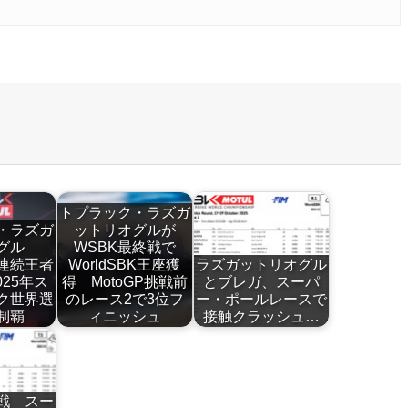
トプラック・ラズガ
・ラズガ
ットリオグルが
オグル
WSBK最終戦で
年連続王者
WorldSBK王座獲
ラズガットリオグル
25年ス
得 MotoGP挑戦前
とブレガ、スーパ
ク世界選
のレース2で3位フ
ー・ポールレースで
制覇
ィニッシュ
接触クラッシュ…
戦 スー