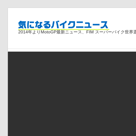
コ
ン
気
テ
2014年よりMotoGP最新ニュース、FIM スーパーバイク
ン
ツ
に
へ
ス
な
キ
ッ
プ
る
バ