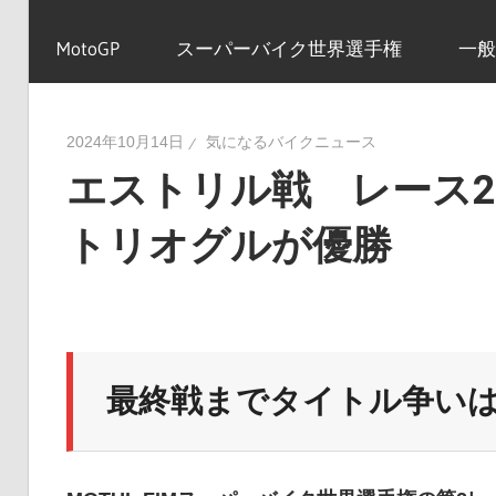
イ
MotoGP
スーパーバイク世界選手権
一般
ク
2024年10月14日
気になるバイクニュース
エストリル戦 レース
ニ
トリオグルが優勝
ュ
ー
最終戦までタイトル争い
ス