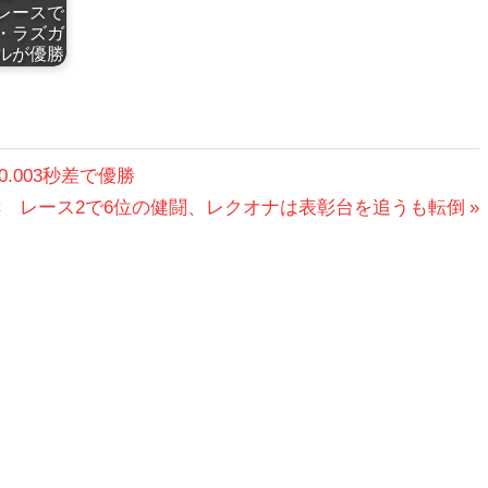
レースで
・ラズガ
ルが優勝
003秒差で優勝
C レース2で6位の健闘、レクオナは表彰台を追うも転倒