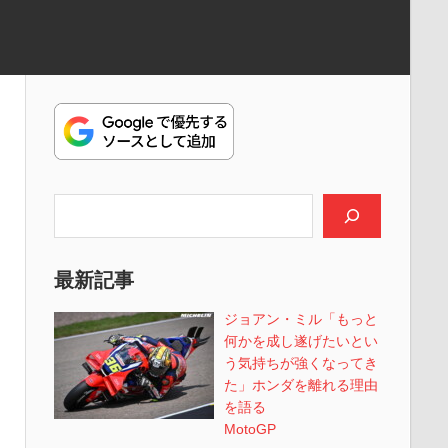
検索
最新記事
ジョアン・ミル「もっと
何かを成し遂げたいとい
う気持ちが強くなってき
た」ホンダを離れる理由
を語る
MotoGP