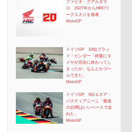
ファビオ・クアルタラ
ロ 2027年からHRCワ
ークス入りを発表
MotoGP
ドイツGP 10位ブラッ
ド・ビンダー「終盤にタ
イヤが完全に終わってし
まったが、なんとかゴー
ルできた」
MotoGP
ドイツGP 9位エネア・
バスティアニーニ「最後
の10周はいいペースで走
れた」
MotoGP