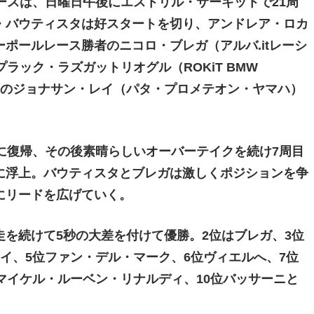
2レースは、日曜日午後にエストリル・サーキットで21周
・バウティスタは好スタートを切り、アンドレア・ロカ
ポールレース勝者のニコロ・ブレガ（アルバ.itレーシ
ラック・ラズガットリオグル（ROKiT BMW
、ヤマハのジョナサン・レイ（パタ・プロメテオン・ヤマハ）
に復帰、その後素晴らしいオーバーテイクを続け7周目
に浮上。バウティスタとブレガは激しくポジションを争
にリードを広げていく。
を続けて5秒の大差を付けて優勝。2位はブレガ、3位
イ、5位ファン・デル・マーク、6位ヴィエルへ、7位
マイケル・ルーベン・リナルディ、10位バッサーニと