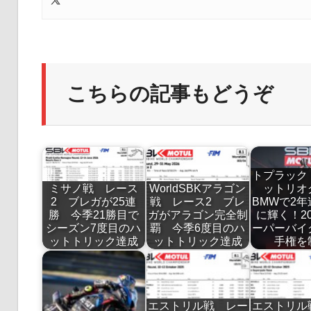
こちらの記事もどうぞ
トプラック
ミサノ戦 レース
WorldSBKアラゴン
ットリ
2 ブレガが25連
戦 レース2 ブレ
BMWで2
勝 今季21勝目で
ガがアラゴン完全制
に輝く！20
シーズン7度目のハ
覇 今季6度目のハ
ーパーバイ
ットトリック達成
ットトリック達成
手権を
エストリル戦 レー
エストリル