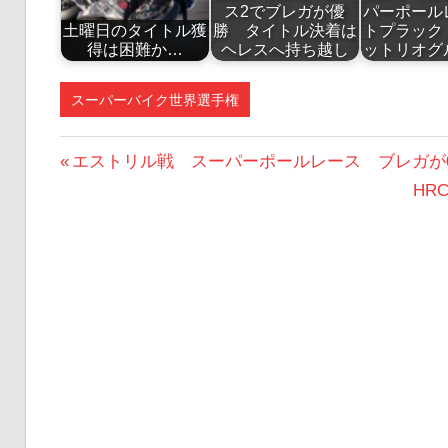
ス2でブレガが優
パーポール
土曜日のタイトル獲
勝 タイトル決着は
トプラック
得は困難か…
ヘレスへ持ち越し
ットリオグ
スーパーバイク世界選手権
投
前
エストリル戦 スーパーポールレース ブレガが0.
の
次
HR
稿
投
の
ナ
稿:
投
ビ
稿:
ゲ
ー
シ
ョ