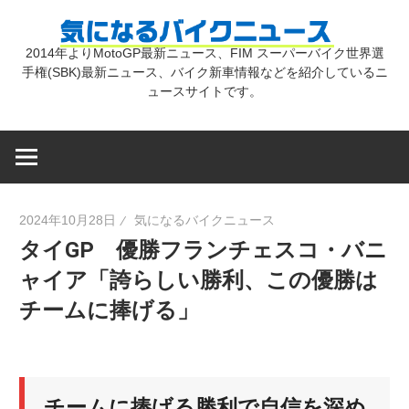
コ
気
ン
2014年よりMotoGP最新ニュース、FIM スーパーバイク世界選
テ
手権(SBK)最新ニュース、バイク新車情報などを紹介しているニ
に
ン
ュースサイトです。
ツ
な
へ
ス
キ
る
2024年10月28日
気になるバイクニュース
ッ
タイGP 優勝フランチェスコ・バニ
プ
バ
ャイア「誇らしい勝利、この優勝は
チームに捧げる」
イ
ク
チームに捧げる勝利で自信を深め