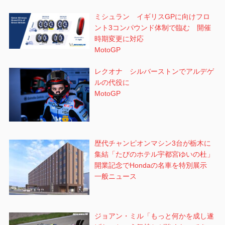
ミシュラン イギリスGPに向けフロ
ント3コンパウンド体制で臨む 開催
時期変更に対応
MotoGP
レクオナ シルバーストンでアルデゲ
ルの代役に
MotoGP
歴代チャンピオンマシン3台が栃木に
集結「たびのホテル宇都宮ゆいの杜」
開業記念でHondaの名車を特別展示
一般ニュース
ジョアン・ミル「もっと何かを成し遂