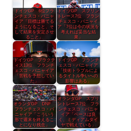
ドイツGP 6位フラ
ドイツGP スプリン
ンチェスコ・バニャ
トレース7位 フラン
イア「目標は勝てる
チェスコ・バニャイ
ようになること、そ
ア「7位は今の状況を
して結果を安定させ
考えれば妥当な結
ること」
果」
ドイツGP プラクテ
ドイツGP フランチ
ィス13位 フランチ
ェスコ・バニャイア
ェスコ・バニャイア
「技術トラブルによ
「苦戦を予想してい
るタイトル争いへの
た」
影響はある」
オランダGP スプリ
オランダGP DNF
ントレース7位 フラ
フランチェスコ・バ
ンチェスコ・バニャ
ニャイア「こういう
イア「ペースは良
形で週末を終えるこ
く、ミディアムタイ
とになり残念」
ヤで戦えている」