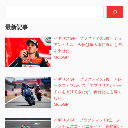
シ
検索
ョ
最新記事
ン
イギリスGP プラクティス8位 ジョ
アン・ミル「今日は最大限に近いもの
を出せた」
MotoGP
イギリスGP プラクティス7位 アレ
ックス・マルケス「アプリリアがハー
ドルを上げてきたが、自分たちも遠く
ない」
MotoGP
イギリスGP プラクティス13位 フ
ランチェスコ・バニャイア「鎮痛剤が