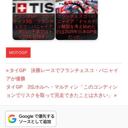
オランダGP プラク
フランチェスコ・バ
ティス5位 フランチ
ニャイア「ドゥカテ
ェスコ・バニャイア
ィ離脱を考え始めた
「明日の予選ではト
のは2025年日本GP後
ップ3を目指す」
だった」
MOTOGP
投
前
タイGP 決勝レースでフランチェスコ・バニャイ
の
アが優勝
稿
次
投
タイGP 2位ホルヘ・マルティン「このコンディシ
ナ
の
稿:
ョンでリスクを取って完走できたことは大きい」
ビ
投
稿:
ゲ
ー