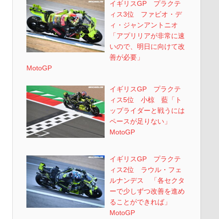
イギリスGP プラクテ
ィス3位 ファビオ・デ
ィ・ジャンアントニオ
「アプリリアが非常に速
いので、明日に向けて改
善が必要」
MotoGP
イギリスGP プラクテ
ィス5位 小椋 藍「ト
ップライダーと戦うには
ペースが足りない」
MotoGP
イギリスGP プラクテ
ィス2位 ラウル・フェ
ルナンデス 「各セクタ
ーで少しずつ改善を進め
ることができれば」
MotoGP