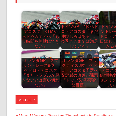
ドイツGP 4位ペド
ドイツ
アコスタ KTMか
ロ・アコスタ「まだ
ントレ
らドゥカティへ「も
伸びしろはあるし、
ドロ・
う時間を無駄にでき
今季ここまでは満足
日はも
ない」
している」
きる
オランダGP スプ
オランダGP プラ
リントレース9位
クティス3位 ペド
ペドロ・アコスタ
ロ・アコスタ予選へ
アコス
「またトラブルが起
安定感の改善が課題
信頼性
きないとは言い切れ
「トップ5が現実的
センリ
ない」
な目標」
しい
MOTOGP
前
Marc Márquez Tops the Timesheets in Practice at