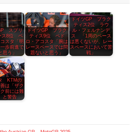
ドイツGP プラク
ティス2位 ラウ
GP スプリ
ドイツGP プラク
ル・フェルナンデ
ース8位 ペ
ティス9位 ペド
ス 「1周のペース
アコスタ「明
ロ・アコスタ「腕は
は悪くないが、レー
う一歩前進で
レースペースでは問
スペースにおいて苦
と思う」
題ないと思う」
戦」
タ KTMの
改善は「ザク
ンク前には難
」と警告
 the Austrian GP – MotoGP 2025