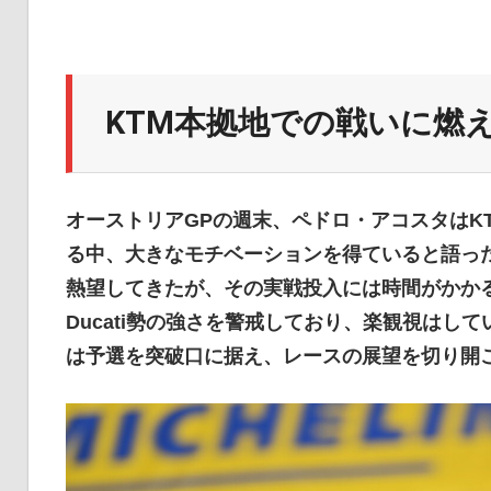
イ
ク
KTM本拠地での戦いに燃
ニ
オーストリアGPの週末、ペドロ・アコスタはK
る中、大きなモチベーションを得ていると語っ
ュ
熱望してきたが、その実戦投入には時間がかか
Ducati勢の強さを警戒しており、楽観視は
は予選を突破口に据え、レースの展望を切り開
ー
ス