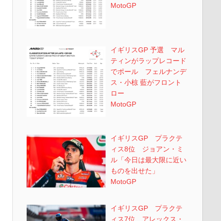
MotoGP
イギリスGP 予選 マル
ティンがラップレコード
でポール フェルナンデ
ス・小椋 藍がフロント
ロー
MotoGP
イギリスGP プラクテ
ィス8位 ジョアン・ミ
ル「今日は最大限に近い
ものを出せた」
MotoGP
イギリスGP プラクテ
ィス7位 アレックス・