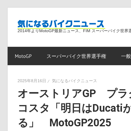
コ
ン
気
テ
2014年よりMotoGP最新ニュース、FIM スーパーバイク
ン
ツ
に
へ
MotoGP
スーパーバイク世界選手権
一般
ス
な
キ
ッ
2025年8月16日
気になるバイクニュース
プ
オーストリアGP プラ
る
コスタ「明日はDucat
バ
る」 MotoGP2025