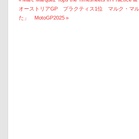
投
次
の
オーストリアGP プラクティス1位 マルク・マ
稿
の
投
た」 MotoGP2025
ナ
投
稿:
ビ
稿:
ゲ
ー
シ
ョ
ン