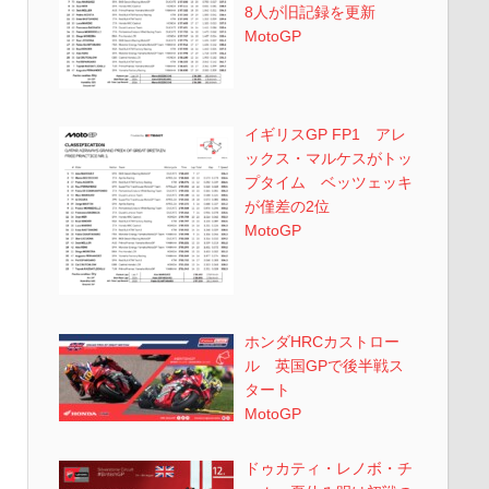
8人が旧記録を更新
MotoGP
イギリスGP FP1 アレ
ックス・マルケスがトッ
プタイム ベッツェッキ
が僅差の2位
MotoGP
ホンダHRCカストロー
ル 英国GPで後半戦ス
タート
MotoGP
ドゥカティ・レノボ・チ