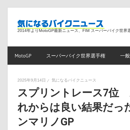
コ
ン
気
テ
2014年よりMotoGP最新ニュース、FIM スーパーバイク
ン
ツ
に
へ
MotoGP
スーパーバイク世界選手権
一般
ス
な
キ
ッ
2025年9月14日
気になるバイクニュース
プ
スプリントレース7位
る
れからは良い結果だったと
バ
ンマリノGP