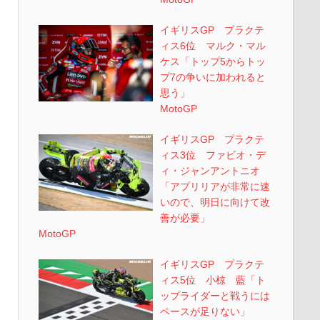
イギリスGP プラクテ
ィス6位 マルク・マル
ケス「トップ5からトッ
プ7の争いに加われると
思う」
MotoGP
イギリスGP プラクテ
ィス3位 ファビオ・デ
ィ・ジャンアントニオ
「アプリリアが非常に速
いので、明日に向けて改
善が必要」
MotoGP
イギリスGP プラクテ
ィス5位 小椋 藍「ト
ップライダーと戦うには
ペースが足りない」