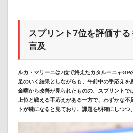
イ
ク
スプリント7位を評価する
言及
ニ
ルカ・マリーニは7位で終えたカタルーニャGP
ュ
足のいく結果としながらも、午前中の手応えを
金曜から改善が見られたものの、スプリントで
ー
上位と戦える手応えがある一方で、わずかな不
トが鍵になると見ており、課題を明確にしつつ
ス