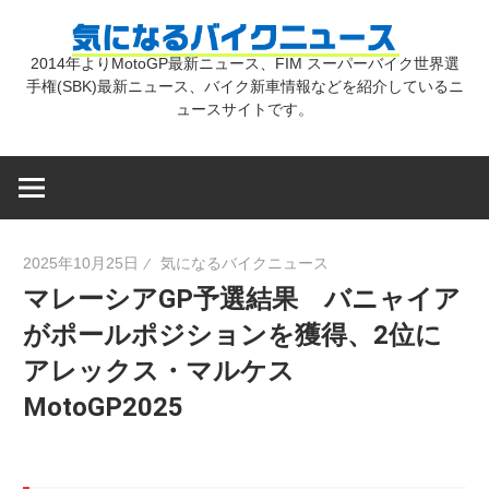
コ
気
ン
2014年よりMotoGP最新ニュース、FIM スーパーバイク世界選
テ
手権(SBK)最新ニュース、バイク新車情報などを紹介しているニ
に
ン
ュースサイトです。
ツ
な
へ
ス
キ
る
2025年10月25日
気になるバイクニュース
ッ
マレーシアGP予選結果 バニャイア
プ
バ
がポールポジションを獲得、2位に
アレックス・マルケス
イ
MotoGP2025
ク