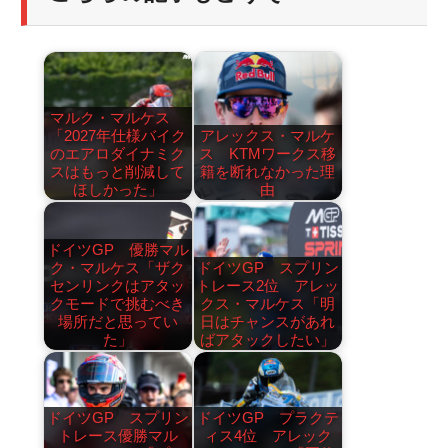
マルク・マルケス
「2027年仕様バイク
アレックス・マルケ
のエアロダイナミク
ス KTMワークス移
スはもっと削減して
籍を断れなかった理
ほしかった」
由
ドイツGP 優勝マル
ク・マルケス「ザク
ドイツGP スプリン
センリンクはアタッ
トレース2位 アレッ
クモードで挑むべき
クス・マルケス「明
場所だと思ってい
日はチャンスがあれ
た」
ばアタックしたい」
ドイツGP スプリン
ドイツGP プラクテ
トレース優勝マル
ィス4位 アレック