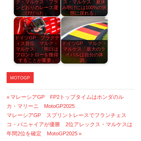
ク・マルケス「プラ
ス・マルケス「夏休
ンどおりのレース運
み明けには100%の状
びだった」
態に戻れる」
ドイツGP プラクテ
ィス首位 マルク・
ドイツGP マルク・
マルケス 「明日は
マルケス「最大のラ
フロントローを獲得
イバルは自分の体
することが重要」
調」
MOTOGP
投
前
マレーシアGP FP2トップタイムはホンダのル
の
カ・マリーニ MotoGP2025
稿
次
投
マレーシアGP スプリントレースでフランチェス
ナ
の
稿:
コ・バニャイアが優勝 2位アレックス・マルケスは
ビ
投
年間2位を確定 MotoGP2025