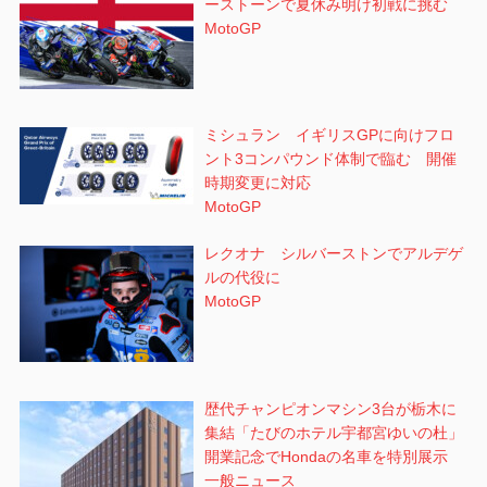
ーストーンで夏休み明け初戦に挑む
MotoGP
ミシュラン イギリスGPに向けフロ
ント3コンパウンド体制で臨む 開催
時期変更に対応
MotoGP
レクオナ シルバーストンでアルデゲ
ルの代役に
MotoGP
歴代チャンピオンマシン3台が栃木に
集結「たびのホテル宇都宮ゆいの杜」
開業記念でHondaの名車を特別展示
一般ニュース