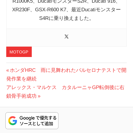
R1000K5、DucatiモンスターS2R、Ducati 916、
XR230F、GSX-R600 K7、最近Ducatiモンスター
S4Rに乗り換えました。
MOTOGP
投
前
ホンダHRC 雨に見舞われたバルセロナテストで開
の
発作業を継続
稿
次
投
アレックス・マルケス カタルーニャGP転倒後に右
ナ
の
稿:
鎖骨手術成功
ビ
投
稿:
ゲ
ー