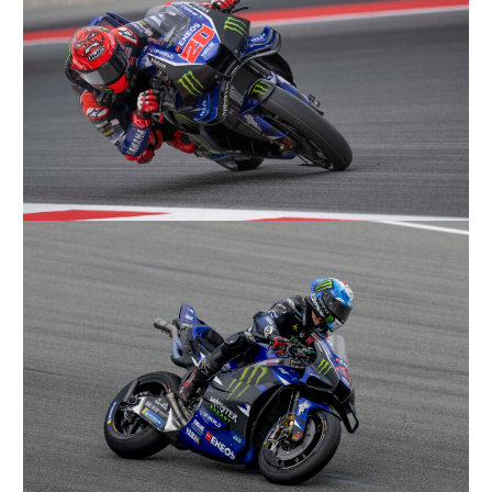
ニ
ュ
ー
ス