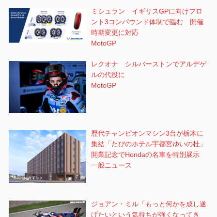
ミシュラン イギリスGPに向けフロ
ント3コンパウンド体制で臨む 開催
時期変更に対応
MotoGP
レクオナ シルバーストンでアルデゲ
ルの代役に
MotoGP
歴代チャンピオンマシン3台が栃木に
集結「たびのホテル宇都宮ゆいの杜」
開業記念でHondaの名車を特別展示
一般ニュース
ジョアン・ミル「もっと何かを成し遂
げたいという気持ちが強くなってき