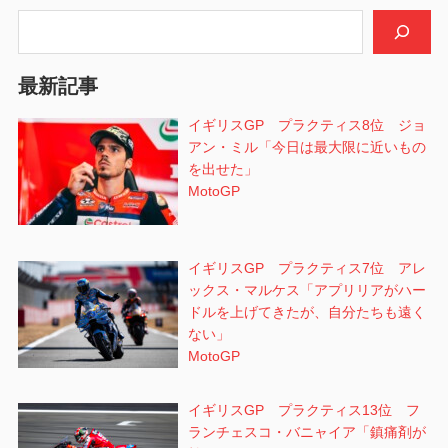
シ
検索
ョ
最新記事
ン
イギリスGP プラクティス8位 ジョ
アン・ミル「今日は最大限に近いもの
を出せた」
MotoGP
イギリスGP プラクティス7位 アレ
ックス・マルケス「アプリリアがハー
ドルを上げてきたが、自分たちも遠く
ない」
MotoGP
イギリスGP プラクティス13位 フ
ランチェスコ・バニャイア「鎮痛剤が