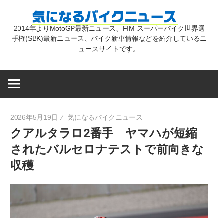
コ
気
ン
2014年よりMotoGP最新ニュース、FIM スーパーバイク世界選
テ
手権(SBK)最新ニュース、バイク新車情報などを紹介しているニ
に
ン
ュースサイトです。
ツ
な
へ
ス
キ
る
2026年5月19日
気になるバイクニュース
ッ
クアルタラロ2番手 ヤマハが短縮
プ
バ
されたバルセロナテストで前向きな
収穫
イ
ク