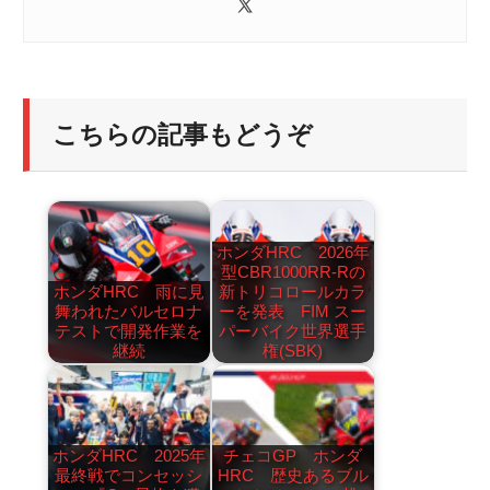
こちらの記事もどうぞ
ホンダHRC 2026年
型CBR1000RR-Rの
ホンダHRC 雨に見
新トリコロールカラ
舞われたバルセロナ
ーを発表 FIM スー
テストで開発作業を
パーバイク世界選手
継続
権(SBK)
ホンダHRC 2025年
チェコGP ホンダ
最終戦でコンセッシ
HRC 歴史あるブル