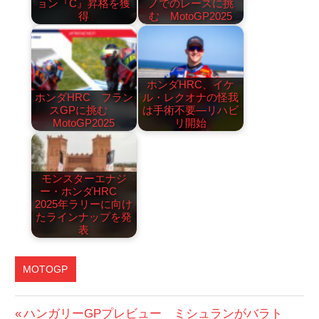
ョン『C』昇格を獲
ノでのレースに挑
得
む MotoGP2025
ホンダHRC、イケ
ホンダHRC フラン
ル・レクオナの怪我
スGPに挑む
は手術不要―リハビ
MotoGP2025
リ開始
モンスターエナジ
ー・ホンダHRC
2025年ラリーに向け
たラインナップを発
表
MOTOGP
MOTOGP
投
前
ハンガリーGPプレビュー ミシュランがバラト