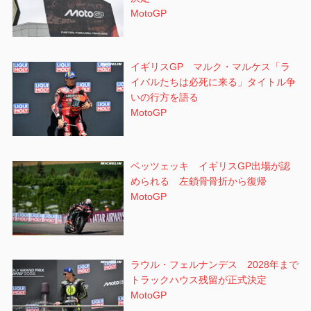
MotoGP
イギリスGP マルク・マルケス「ラ
イバルたちは必死に来る」タイトル争
いの行方を語る
MotoGP
ベッツェッキ イギリスGP出場が認
められる 左鎖骨骨折から復帰
MotoGP
ラウル・フェルナンデス 2028年まで
トラックハウス残留が正式決定
MotoGP