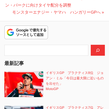
ジョ
の
ン・パークに向けタイヤ配分を調整
稿
ア
投
次
モンスターエナジー・ヤマハ ハンガリーGPへ
ン・
ナ
稿:
の
ミル
ビ
投
ハ
稿:
ン
ゲ
ガ
ー
リ
検索
ー
シ
GP
最新記事
ョ
バラ
ト
イギリスGP プラクティス8位 ジョ
ン
ン・
アン・ミル「今日は最大限に近いもの
パー
を出せた」
ク
MotoGP
ホン
ダ
イギリスGP プラクティス7位 アレ
HRC