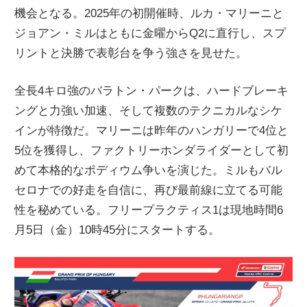
機会となる。2025年の初開催時、ルカ・マリーニと
ニ
ジョアン・ミルはともに金曜からQ2に直行し、スプ
リントと決勝で表彰台を争う強さを見せた。
ュ
全長4キロ強のバラトン・パークは、ハードブレーキ
ー
ングと力強い加速、そして複数のテクニカルなシケ
インが特徴だ。マリーニは昨年のハンガリーで4位と
ス
5位を獲得し、ファクトリーホンダライダーとして初
めて本格的なポディウム争いを演じた。ミルもバル
セロナでの好走を自信に、再び最前線に立てる可能
性を秘めている。フリープラクティス1は現地時間6
月5日（金）10時45分にスタートする。