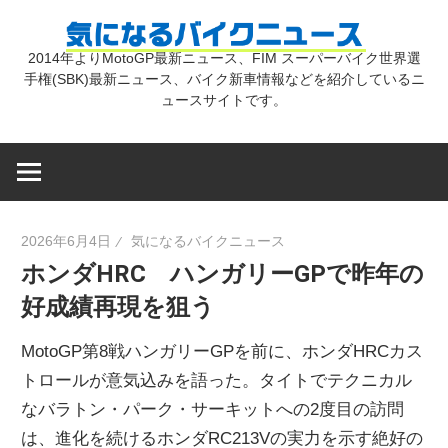
コ
気
ン
2014年よりMotoGP最新ニュース、FIM スーパーバイク世界選
テ
手権(SBK)最新ニュース、バイク新車情報などを紹介しているニ
に
ン
ュースサイトです。
ツ
な
へ
ス
キ
る
2026年6月4日
気になるバイクニュース
ッ
ホンダHRC ハンガリーGPで昨年の
プ
バ
好成績再現を狙う
イ
MotoGP第8戦ハンガリーGPを前に、ホンダHRCカス
トロールが意気込みを語った。タイトでテクニカル
ク
なバラトン・パーク・サーキットへの2度目の訪問
は、進化を続けるホンダRC213Vの実力を示す絶好の