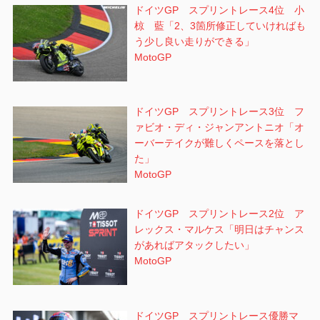
ドイツGP スプリントレース4位 小
椋 藍「2、3箇所修正していければも
う少し良い走りができる」
MotoGP
ドイツGP スプリントレース3位 フ
ァビオ・ディ・ジャンアントニオ「オ
ーバーテイクが難しくペースを落とし
た」
MotoGP
ドイツGP スプリントレース2位 ア
レックス・マルケス「明日はチャンス
があればアタックしたい」
MotoGP
ドイツGP スプリントレース優勝マ