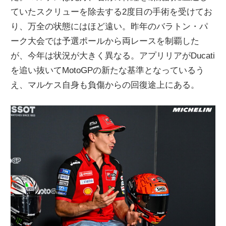
ていたスクリューを除去する2度目の手術を受けてお
ニ
り、万全の状態にはほど遠い。昨年のバラトン・パ
ーク大会では予選ポールから両レースを制覇した
ュ
が、今年は状況が大きく異なる。アプリリアがDucati
を追い抜いてMotoGPの新たな基準となっているう
ー
え、マルケス自身も負傷からの回復途上にある。
ス