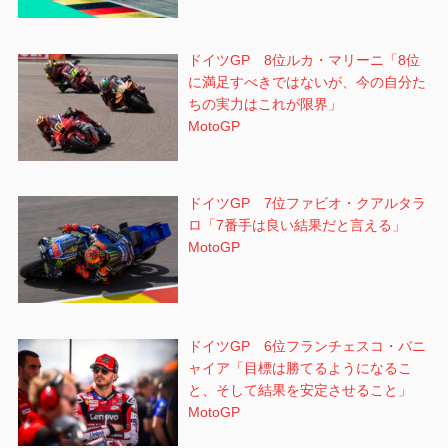
ドイツGP 8位ルカ・マリーニ「8位
に満足すべきではないが、今の自分た
ちの実力はこれが限界」
MotoGP
ドイツGP 7位ファビオ・クアルタラ
ロ「7番手は良い結果だと言える」
MotoGP
ドイツGP 6位フランチェスコ・バニ
ャイア「目標は勝てるようになるこ
と、そして結果を安定させること」
MotoGP