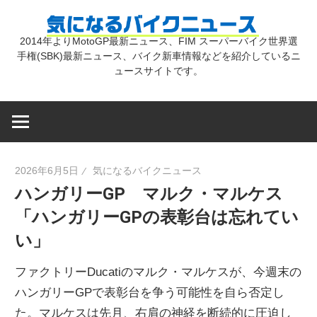
コ
気
ン
2014年よりMotoGP最新ニュース、FIM スーパーバイク世界選
テ
手権(SBK)最新ニュース、バイク新車情報などを紹介しているニ
に
ン
ュースサイトです。
ツ
な
へ
ス
キ
る
2026年6月5日
気になるバイクニュース
ッ
ハンガリーGP マルク・マルケス
プ
バ
「ハンガリーGPの表彰台は忘れてい
い」
イ
ファクトリーDucatiのマルク・マルケスが、今週末の
ク
ハンガリーGPで表彰台を争う可能性を自ら否定し
た。マルケスは先月、右肩の神経を断続的に圧迫し