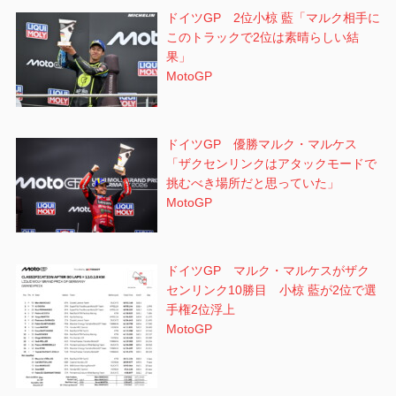
ドイツGP 2位小椋 藍「マルク相手に
このトラックで2位は素晴らしい結
果」
MotoGP
ドイツGP 優勝マルク・マルケス
「ザクセンリンクはアタックモードで
挑むべき場所だと思っていた」
MotoGP
ドイツGP マルク・マルケスがザク
センリンク10勝目 小椋 藍が2位で選
手権2位浮上
MotoGP