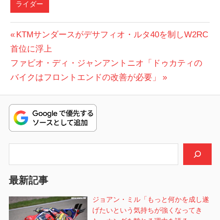
ライダー
DUCATI
投
前
KTMサンダースがデサフィオ・ルタ40を制しW2RC
MOTOGP
の
首位に浮上
稿
ハ
次
投
ファビオ・ディ・ジャンアントニオ「ドゥカティの
ナ
ン
の
稿:
バイクはフロントエンドの改善が必要」
ガ
ビ
投
リ
稿:
ー
ゲ
GP
ー
バラ
ト
シ
検索
ン・
ョ
パー
最新記事
ク
ン
マル
ジョアン・ミル「もっと何かを成し遂
ク・
げたいという気持ちが強くなってき