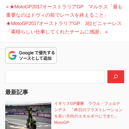
投
前
★MotoGP2017オーストラリアGP マルケス「最も
の
重要なのはドヴィの前でレースを終えること」
稿
次
投
★MotoGP2017オーストラリアGP 3位ビニャーレス
ナ
の
稿:
「素晴らしい仕事してくれたチームに感謝」
ビ
投
稿:
ゲ
ー
シ
検索
ョ
最新記事
ン
イギリスGP優勝 ラウル・フェルナ
ンデス 「昨日のフラストレーション
を良い方向のエネルギーにできた」
MotoGP