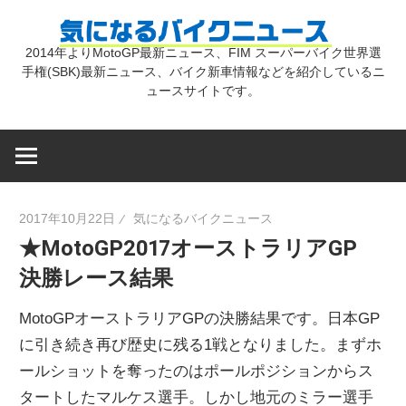
コ
気
ン
2014年よりMotoGP最新ニュース、FIM スーパーバイク世界選
テ
手権(SBK)最新ニュース、バイク新車情報などを紹介しているニ
に
ン
ュースサイトです。
ツ
な
へ
ス
キ
る
2017年10月22日
気になるバイクニュース
ッ
★MotoGP2017オーストラリアGP
プ
バ
決勝レース結果
イ
MotoGPオーストラリアGPの決勝結果です。日本GP
に引き続き再び歴史に残る1戦となりました。まずホ
ク
ールショットを奪ったのはポールポジションからス
タートしたマルケス選手。しかし地元のミラー選手