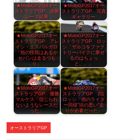
★MotoGP2018オー
★MotoGP2017オー
ストラリアGP 決勝
ストラリアGP 写真
レース結果
ギャラリー
★MotoGP2017オー
★MotoGP2017オー
ストラリアGP アレ
ストラリアGP ロッ
イシ・エスパルガロ
シ「ザルコをファク
「指の怪我はあるが
トリーバイクに乗せ
セパンは走るつも
るのはちょっ
り」
と。。」
★MotoGP2017オー
★MotoGP2017オー
ストラリアGP 優勝
ストラリアGP 2位
マルケス「信じられ
ロッシ「他のライダ
ないようなレースだ
ー同様”頭の悪い”走
った」
りが必要だった」
オーストラリアGP