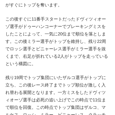
がすぐにトップを奪います。
ニ
この後すぐに11番手スタートだったドヴィツィオー
ュ
ゾ選手がドゥーハンコーナーでブレーキングミスを
したことによって、一気に20位まで順位を落としま
ー
す。この後ミラー選手がトップを維持し、残り22周
でロッシ選手とビニャーレス選手がミラー選手を抜
ス
くまで、右足が折れている2人がトップを走っている
という構図に。
残り19周でトップ集団にいたザルコ選手がトップに
立ち、この後レース終了までトップ順位が激しく入
れ替わる展開となります。一方ミスをしたドヴィツ
ィオーゾ選手は必死の追い上げでこの時点で11位ま
で順位を回復。この時点でトップ集団はザルコ、マ
ルケス、ロッシ、ミラー、ビニャーレス、クラッチ