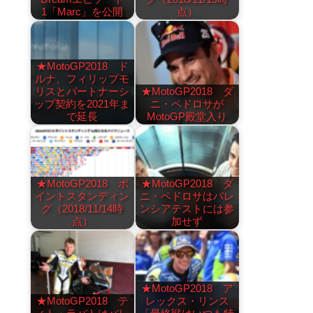
1「Marc」を公開
点）
★MotoGP2018 ド
ルナ、フィリップモ
リスとパートナーシ
★MotoGP2018 ダ
ップ契約を2021年ま
ニ・ペドロサが
で延長
MotoGP殿堂入り
★MotoGP2018 ポ
★MotoGP2018 ダ
イントスタンディン
ニ・ペドロサはバレ
グ（2018/11/14時
ンシアテストには参
点）
加せず
★MotoGP2018 ア
★MotoGP2018 テ
レックス・リンス