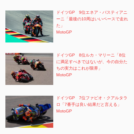
ドイツGP 9位エネア・バスティアニ
ーニ「最後の10周はいいペースで走れ
た」
MotoGP
ドイツGP 8位ルカ・マリーニ「8位
に満足すべきではないが、今の自分た
ちの実力はこれが限界」
MotoGP
ドイツGP 7位ファビオ・クアルタラ
ロ「7番手は良い結果だと言える」
MotoGP