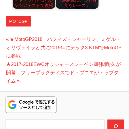
ィト・ラバトはバレ
「最終戦はいつも特
ンシアテストで復帰
別なレース」
MOTOGP
投
前
★MotoGP2018 ハフィズ・シャーリン、ミゲル・
の
オリヴェイラと共に2019年にテック3 KTMでMotoGP
稿
投
に参戦
ナ
次
稿:
★2017-2018EWCオッシャースレーベン8時間耐久が
ビ
の
開幕 フリープラクティスでド・プニエがトップタ
投
イム
ゲ
稿:
ー
シ
ョ
検索