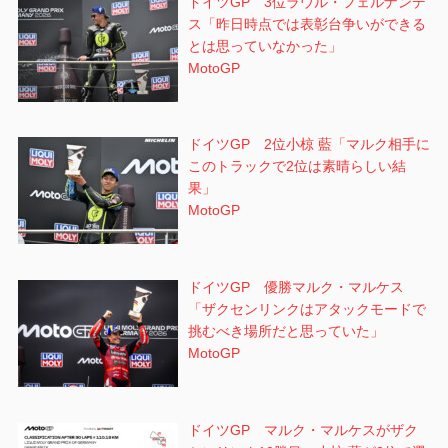
ドイツGP 3位ラウル・フェルナンデ
ス「昨日時点では表彰台争いができる
とは思っていなかった」
MotoGP
ドイツGP 2位小椋 藍「マルク相手に
このトラックで2位は素晴らしい結
果」
MotoGP
ドイツGP 優勝マルク・マルケス
「ザクセンリンクはアタックモードで
挑むべき場所だと思っていた」
MotoGP
ドイツGP マルク・マルケスがザク