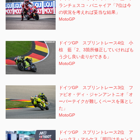
ランチェスコ・バニャイア「7位は今
の状況を考えれば妥当な結果」
MotoGP
ドイツGP スプリントレース4位 小
椋 藍「2、3箇所修正していければも
う少し良い走りができる」
MotoGP
ドイツGP スプリントレース3位 フ
ァビオ・ディ・ジャンアントニオ「オ
ーバーテイクが難しくペースを落とし
た」
MotoGP
ドイツGP スプリントレース2位 ア
レックス・マルケス「明日はチャンス