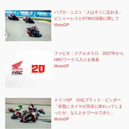
パブロ・ニエト「人はすぐに忘れる」
ビニャーレスとKTMの決裂に関して
MotoGP
ファビオ・クアルタラロ 2027年から
HRCワークス入りを発表
MotoGP
ドイツGP 10位ブラッド・ビンダー
「終盤にタイヤが完全に終わってしま
ったが、なんとかゴールできた」
MotoGP