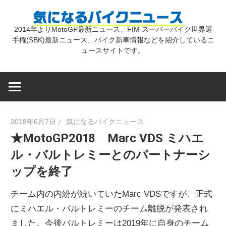
コ
気
ン
2014年よりMotoGP最新ニュース、FIM スーパーバイク世界選
テ
手権(SBK)最新ニュース、バイク新車情報などを紹介しているニ
に
ン
ュースサイトです。
ツ
な
へ
ス
キ
る
2018年6月7日
気になるバイクニュース
ッ
★MotoGP2018 Marc VDS ミハエ
プ
バ
ル・バルトレミーとのパートナーシ
ップを終了
イ
チーム内の内紛が続いていたMarc VDSですが、正式
ク
にミハエル・バルトレミーのチーム離脱が発表され
ました。今後バルトレミーは2019年に自身のチーム