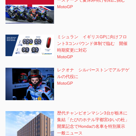
ーストーンで夏休み明け初戦に挑む
MotoGP
ミシュラン イギリスGPに向けフロ
ント3コンパウンド体制で臨む 開催
時期変更に対応
MotoGP
レクオナ シルバーストンでアルデゲ
ルの代役に
MotoGP
歴代チャンピオンマシン3台が栃木に
集結「たびのホテル宇都宮ゆいの杜」
開業記念でHondaの名車を特別展示
一般ニュース