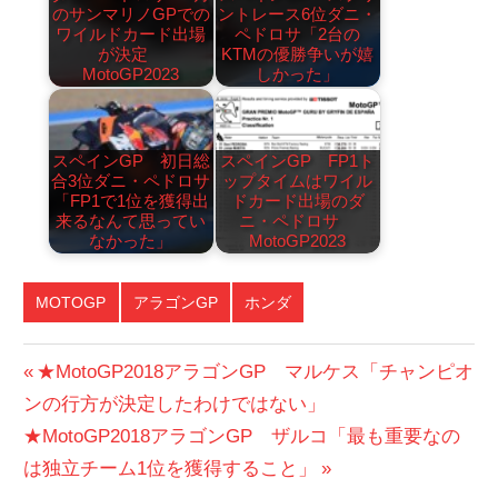
のサンマリノGPでの
ントレース6位ダニ・
ワイルドカード出場
ペドロサ「2台の
が決定
KTMの優勝争いが嬉
MotoGP2023
しかった」
スペインGP 初日総
スペインGP FP1ト
合3位ダニ・ペドロサ
ップタイムはワイル
「FP1で1位を獲得出
ドカード出場のダ
来るなんて思ってい
ニ・ペドロサ
なかった」
MotoGP2023
MOTOGP
アラゴンGP
ホンダ
投
前
★MotoGP2018アラゴンGP マルケス「チャンピオ
の
ンの行方が決定したわけではない」
稿
次
投
★MotoGP2018アラゴンGP ザルコ「最も重要なの
ナ
の
稿:
は独立チーム1位を獲得すること」