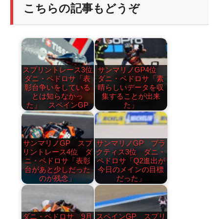
こちらの記事もどうぞ
スプリントレース3位
サンマリノGP4位
ダニ・ペドロサ「表
ダニ・ペドロサ「素
彰台争いをしている
晴らしいデータを収
とは知らなかっ
集することが出来
た」 スペインGP
た」
サンマリノGP スプ
サンマリノGP プラ
リントレース4位 ダ
クティス3位 ダニ・
ニ・ペドロサ「表彰
ペドロサ「Q2進出が
台があと少しだった
今日のメインの目標
のが残念」
だった」
ダニ・ペドロサ 9月
スペインGP スプリ