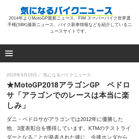
コ
気
ン
2014年よりMotoGP最新ニュース、FIM スーパーバイク世界選
テ
手権(SBK)最新ニュース、バイク新車情報などを紹介しているニ
に
ン
ュースサイトです。
ツ
な
へ
ス
キ
る
2018年9月19日
気になるバイクニュース
ッ
★MotoGP2018アラゴンGP ペドロ
プ
バ
サ「アラゴンでのレースは本当に楽
しみ」
イ
ダニ・ペドロサがアラゴンでは2012年に優勝した
ク
他、3度表彰台を獲得しています。KTMのテストライ
ダーとなることが発表された彼に、今後ホンダから