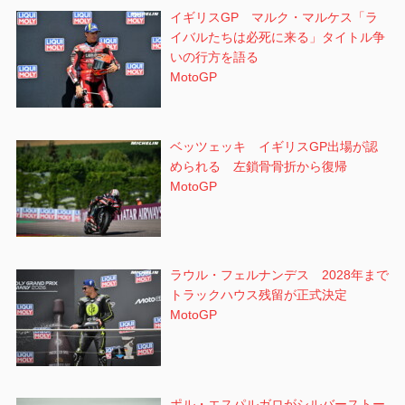
イギリスGP マルク・マルケス「ラ
イバルたちは必死に来る」タイトル争
いの行方を語る
MotoGP
ベッツェッキ イギリスGP出場が認
められる 左鎖骨骨折から復帰
MotoGP
ラウル・フェルナンデス 2028年まで
トラックハウス残留が正式決定
MotoGP
ポル・エスパルガロがシルバーストー