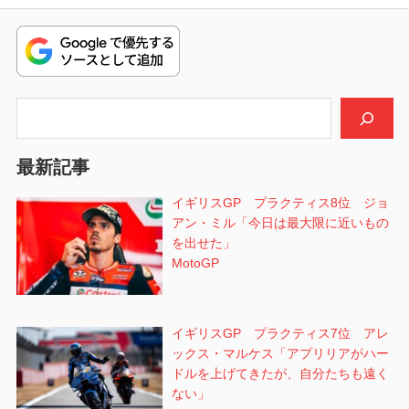
ビ
投
稿:
ゲ
ー
シ
検索
ョ
最新記事
ン
イギリスGP プラクティス8位 ジョ
アン・ミル「今日は最大限に近いもの
を出せた」
MotoGP
イギリスGP プラクティス7位 アレ
ックス・マルケス「アプリリアがハー
ドルを上げてきたが、自分たちも遠く
ない」