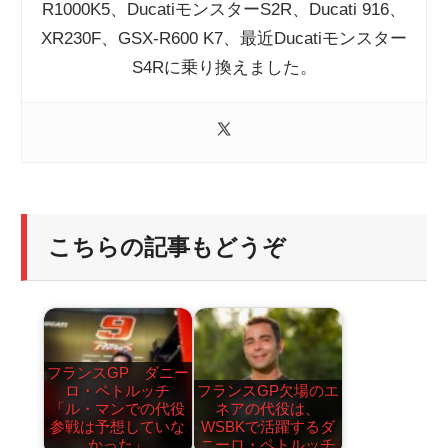
R1000K5、DucatiモンスターS2R、Ducati 916、
XR230F、GSX-R600 K7、最近Ducatiモンスター
S4Rに乗り換えました。
こちらの記事もどうぞ
フランスGP ダニー
ロ・ペトルッチ
フランスGP欠場のエ
「ル・マンでの代役
ネアの代役は、
参戦は予想していな
WSBKで活躍するダ
かった」
ニーロ・ペトルッチ