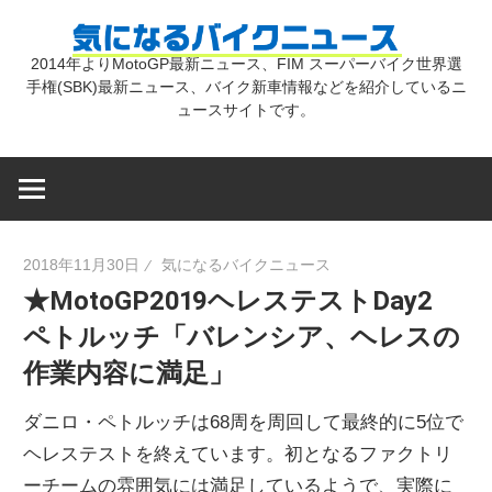
コ
気
ン
2014年よりMotoGP最新ニュース、FIM スーパーバイク世界選
テ
手権(SBK)最新ニュース、バイク新車情報などを紹介しているニ
に
ン
ュースサイトです。
ツ
な
へ
ス
キ
る
2018年11月30日
気になるバイクニュース
ッ
★MotoGP2019ヘレステストDay2
プ
バ
ペトルッチ「バレンシア、ヘレスの
作業内容に満足」
イ
ダニロ・ペトルッチは68周を周回して最終的に5位で
ク
ヘレステストを終えています。初となるファクトリ
ーチームの雰囲気には満足しているようで、実際に