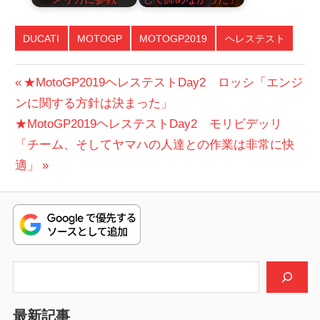
DUCATI
MOTOGP
MOTOGP2019
ヘレステスト
投
前
★MotoGP2019ヘレステストDay2 ロッシ「エンジ
の
ンに関する方針は決まった」
稿
次
投
★MotoGP2019ヘレステストDay2 モリビデッリ
ナ
の
稿:
「チーム、そしてヤマハの人達との作業は非常に快
ビ
投
適」
稿:
ゲ
ー
シ
検索
ョ
ン
最新記事