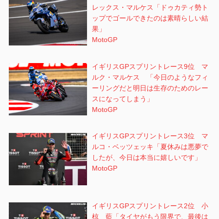
レックス・マルケス「ドゥカティ勢ト
ップでゴールできたのは素晴らしい結
果」
MotoGP
イギリスGPスプリントレース9位 マ
ルク・マルケス 「今日のようなフィ
ーリングだと明日は生存のためのレー
スになってしまう」
MotoGP
イギリスGPスプリントレース3位 マ
ルコ・ベッツェッキ「夏休みは悪夢で
したが、今日は本当に嬉しいです」
MotoGP
イギリスGPスプリントレース2位 小
椋 藍「タイヤがもう限界で、最後は