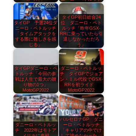
タイGP初日総合24
タイGP 予選24位ダ
位 ダニーロ・ペト
ニーロ・ペトルッチ
ルッチ「昨年GSX-
「タイムアタックを
RRに乗っていたら引
する際に難しさを感
退しなかっただろ
じる」
う」
タイGPダニーロ・ペ
ダニーロ・ペトルッ
トルッチ「今回の参
チ タイGPでジョア
戦は人生で最大の贈
ン・ミル代役でGSX-
り物の1つ」
RRを初ライド
MotoGP2022
MotoGP2022
バルセロナGP ダニ
ダニーロ・ペトルッ
ーロ・ペトルッチ
チ 2022年はモトア
「キャリアの中でけ
メリカに参戦
して諦めなかった」