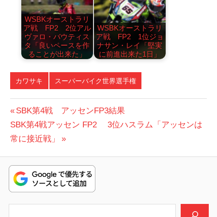
WSBKオーストラリ
ア戦 FP2 2位アル
WSBKオーストラリ
ヴァロ・バウティス
ア戦 FP2 1位ジョ
タ「良いペースを作
ナサン・レイ「堅実
ることが出来た」
に前進出来た1日」
カワサキ
スーパーバイク世界選手権
投
前
SBK第4戦 アッセンFP3結果
次
の
SBK第4戦アッセン FP2 3位ハスラム「アッセンは
稿
の
投
常に接近戦」
ナ
投
稿:
ビ
稿:
ゲ
ー
検索