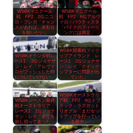
WSBKマニクール
WSBKマニクール
戦 FP2 2位ニコ
戦 FP2 6位アルヴ
ロ・ブレガ「チャン
ァロ・バウティスタ
スがあれば、表彰台
「バイクのフィーリ
を狙いたい」
ングには満足」
WSBK開幕戦フィリ
WSBKオランダ戦レ
ップアイランド レ
ース1 2位ジョナサ
ース1 2位ジョナサ
ン・レイ「アルヴァ
ン・レイ「クイック
ロがプッシュした時
シフターに問題が出
についていけない」
ていた」
WSBKオーストラリ
WSBKシーズン最終
ア戦 FP2 4位トプ
戦オーストラリア
ラック・ラズガット
レース2 2位ジョナ
リオグル「まだセッ
サン・レイ「全てを
トアップを行ってい
出し切って走った」
る最中」