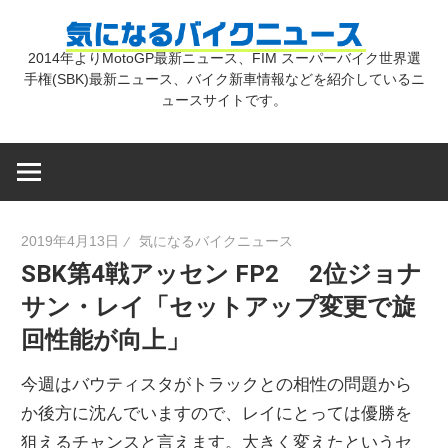
コ
気
ン
2014年よりMotoGP最新ニュース、FIM スーパーバイク世界選
テ
手権(SBK)最新ニュース、バイク新車情報などを紹介しているニ
に
ン
ュースサイトです。
ツ
な
へ
ス
キ
る
2019年4月13日
気になるバイクニュース
ッ
SBK第4戦アッセン FP2 2位ジョナ
プ
バ
サン・レイ「セットアップ変更で旋
回性能が向上」
イ
今週はバウティスタがトラックとの相性の問題から
ク
か後方に沈んでいますので、レイにとっては優勝を
狙えるチャンスと言えます。大きく変えたというセ