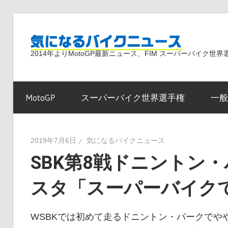
コ
ン
気
テ
2014年よりMotoGP最新ニュース、FIM スーパーバイク
ン
ツ
に
へ
MotoGP
スーパーバイク世界選手権
一般
ス
な
キ
ッ
2019年7月6日
気になるバイクニュース
プ
SBK第8戦ドニントン・
る
スタ「スーパーバイク
バ
WSBKでは初めて走るドニントン・パークでや