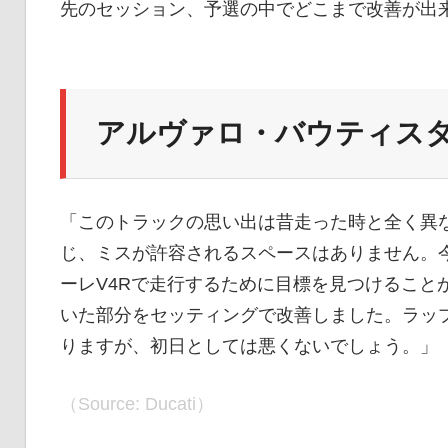
先のセッション、予選の中でどこまで改善が出
イ
ク
アルヴァロ・バウティス
ニ
「このトラックの思い出は昔走った時と全く異
ュ
じ、ミスが許容されるスペースはありません。
ーレV4Rで走行するために目標を見つけること
いた部分をセッティングで改善しました。ラッ
ー
りますが、初日としては悪くないでしょう。」
ス
（Source: Ducati）