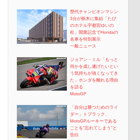
歴代チャンピオンマシン
3台が栃木に集結「たび
のホテル宇都宮ゆいの
杜」開業記念でHondaの
名車を特別展示
一般ニュース
ジョアン・ミル「もっと
何かを成し遂げたいとい
う気持ちが強くなってき
た」ホンダを離れる理由
を語る
MotoGP
「自分は勝つためのライ
ダー」トプラック、
MotoGPルーキーである
ことを”忘れてしまう”と
告白