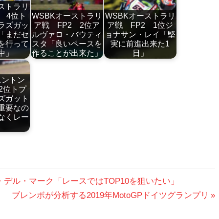
ーストラリ
 4位ト
WSBKオーストラリ
WSBKオーストラリ
ラズガッ
ア戦 FP2 2位ア
ア戦 FP2 1位ジ
「まだセ
ルヴァロ・バウティ
ョナサン・レイ「堅
を行って
スタ「良いペースを
実に前進出来た1
中」
作ることが出来た」
日」
ニントン
2位トプ
ズガット
重要なの
なくレー
」
ン・デル・マーク「レースではTOP10を狙いたい」
次
ブレンボが分析する2019年MotoGPドイツグランプリ
の