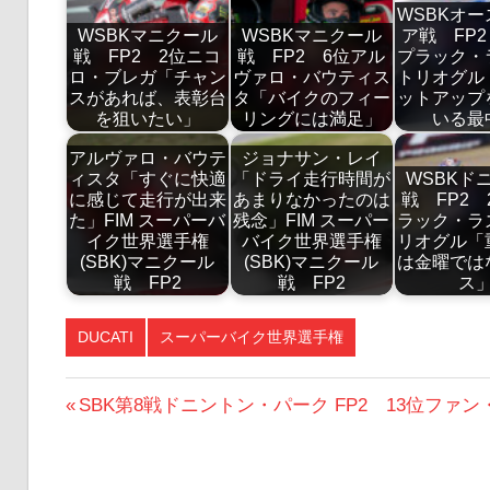
WSBKオ
WSBKマニクール
WSBKマニクール
ア戦 FP2
戦 FP2 2位ニコ
戦 FP2 6位アル
プラック・
ロ・ブレガ「チャン
ヴァロ・バウティス
トリオグル
スがあれば、表彰台
タ「バイクのフィー
ットアップ
を狙いたい」
リングには満足」
いる最
アルヴァロ・バウテ
ジョナサン・レイ
ィスタ「すぐに快適
「ドライ走行時間が
WSBKド
に感じて走行が出来
あまりなかったのは
戦 FP2 
た」FIM スーパーバ
残念」FIM スーパー
ラック・ラ
イク世界選手権
バイク世界選手権
リオグル「
(SBK)マニクール
(SBK)マニクール
は金曜では
戦 FP2
戦 FP2
ス
DUCATI
スーパーバイク世界選手権
投
前
SBK第8戦ドニントン・パーク FP2 13位ファ
の
稿
投