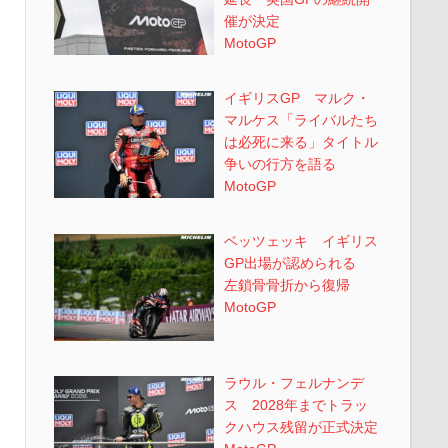
催が決定
MotoGP
イギリスGP マルク・
マルケス「ライバルたち
は必死に来る」タイトル
争いの行方を語る
MotoGP
ベッツェッキ イギリス
GP出場が認められる
左鎖骨骨折から復帰
MotoGP
ラウル・フェルナンデ
ス 2028年までトラッ
クハウス残留が正式決定