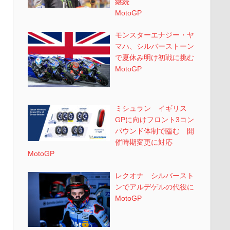
継続
MotoGP
モンスターエナジー・ヤ
マハ、シルバーストーン
で夏休み明け初戦に挑む
MotoGP
ミシュラン イギリス
GPに向けフロント3コン
パウンド体制で臨む 開
催時期変更に対応
MotoGP
レクオナ シルバースト
ンでアルデゲルの代役に
MotoGP