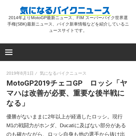
コ
気
ン
2014年よりMotoGP最新ニュース、FIM スーパーバイク世界選
テ
手権(SBK)最新ニュース、バイク新車情報などを紹介しているニ
に
ン
ュースサイトです。
ツ
な
へ
ス
キ
る
2019年8月1日
気になるバイクニュース
ッ
MotoGP2019チェコGP ロッシ「ヤ
プ
バ
マハは改善が必要、重要な後半戦に
なる」
イ
優勝がないままに2年以上が経過したロッシ。現行
ク
M1の戦闘力がホンダ、Ducatiに及ばない部分がある
のも確かながら、ロッシ自身も他の選手から抜け出