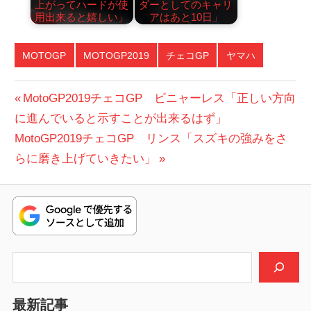
上がってハードが使
ダーとしてのキャリ
用出来ると嬉しい」
アはあと10日」
MOTOGP
MOTOGP2019
チェコGP
ヤマハ
投
前
MotoGP2019チェコGP ビニャーレス「正しい方向
の
に進んでいると示すことが出来るはず」
稿
次
投
MotoGP2019チェコGP リンス「スズキの強みをさ
ナ
の
稿:
らに磨き上げていきたい」
ビ
投
稿:
ゲ
ー
シ
検索
ョ
最新記事