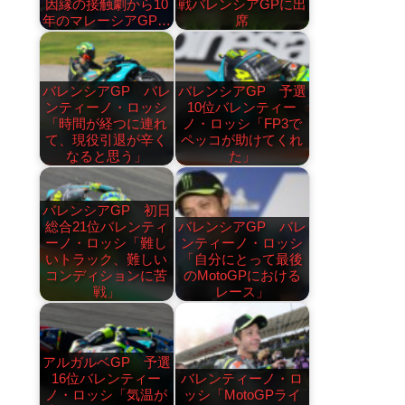
因縁の接触劇から10
戦バレンシアGPに出
年のマレーシアGP…
席
バレンシアGP バレ
バレンシアGP 予選
ンティーノ・ロッシ
10位バレンティー
「時間が経つに連れ
ノ・ロッシ「FP3で
て、現役引退が辛く
ペッコが助けてくれ
なると思う」
た」
バレンシアGP 初日
総合21位バレンティ
バレンシアGP バレ
ーノ・ロッシ「難し
ンティーノ・ロッシ
いトラック、難しい
「自分にとって最後
コンディションに苦
のMotoGPにおける
戦」
レース」
アルガルベGP 予選
16位バレンティー
バレンティーノ・ロ
ノ・ロッシ「気温が
ッシ「MotoGPライ