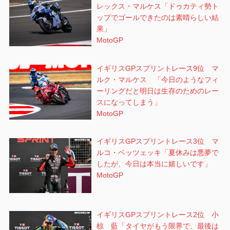
レックス・マルケス「ドゥカティ勢ト
ップでゴールできたのは素晴らしい結
果」
MotoGP
イギリスGPスプリントレース9位 マ
ルク・マルケス 「今日のようなフィ
ーリングだと明日は生存のためのレー
スになってしまう」
MotoGP
イギリスGPスプリントレース3位 マ
ルコ・ベッツェッキ「夏休みは悪夢で
したが、今日は本当に嬉しいです」
MotoGP
イギリスGPスプリントレース2位 小
椋 藍「タイヤがもう限界で、最後は