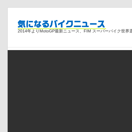
コ
ン
気
テ
2014年よりMotoGP最新ニュース、FIM スーパーバイク
ン
ツ
に
へ
ス
な
キ
ッ
プ
る
バ