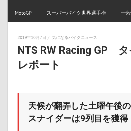
イ
MotoGP
スーパーバイク世界選手権
一般
ク
2019年10月7日
気になるバイクニュース
NTS RW Racing G
ニ
レポート
ュ
ー
天候が翻弄した土曜午後の
スナイダーは9列目を獲得
ス