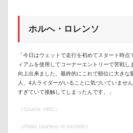
ホルへ・ロレンソ
「今日はウェットで走行を初めてスタート時点
ィアムを使用してコーナーエントリーで苦戦し
向上出来ました。最終的にこれで順位に大きな影
人、4人ライダーがいることに気づいていませ
すぎていて接触してしまったんです。」
（Source: HRC）
（Photo courtesy of michelin）