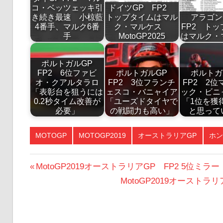
コ・ベッツェッキ引
ドイツGP FP2
き続き最速 小椋藍
トップタイムはマル
アラゴ
4番手、マルク6番
ク・マルケス
FP2 ト
手
MotoGP2025
はマルク・
ポルトガルGP
FP2 6位ファビ
ポルトガルGP
ポルトガ
オ・クアルタラロ
FP2 3位フランチ
FP2 2位
「表彰台を狙うには
ェスコ・バニャイア
ック・ビニ
0.2秒タイム改善が
「ユーズドタイヤで
「1位を獲
必要」
の戦闘力も高い」
と思って
MOTOGP
MOTOGP2019
オーストラリアGP
ホン
投
前
MotoGP2019オーストラリアGP FP2 5位
の
次
MotoGP2019オースト
稿
投
の
ナ
稿:
投