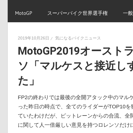
イ
MotoGP
スーパーバイク世界選手権
一般
ク
2019年10月26日
気になるバイクニュース
MotoGP2019オースト
ニ
ソ「マルケスと接近し
ュ
た」
ー
FP2の終わりでは最後の全開アタック中のマル
った昨日の時点で、全てのライダーがTOP10
ていたわけだが、ピットレーンからの合流、全
ス
に関して人一倍厳しい意見を持つロレンソだけ