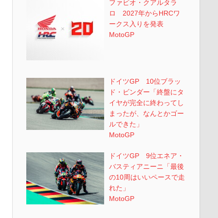
ファビオ・クアルタラ
ロ 2027年からHRCワ
ークス入りを発表
MotoGP
ドイツGP 10位ブラッ
ド・ビンダー「終盤にタ
イヤが完全に終わってし
まったが、なんとかゴー
ルできた」
MotoGP
ドイツGP 9位エネア・
バスティアニーニ「最後
の10周はいいペースで走
れた」
MotoGP