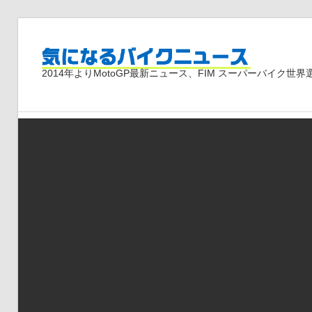
コ
ン
気
テ
2014年よりMotoGP最新ニュース、FIM スーパーバイク
ン
ツ
に
へ
ス
な
キ
ッ
プ
る
バ