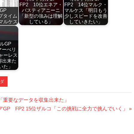
FP2 10位エネア・
FP2 14位マルク・
ンGP
バスティアニーニ
マルケス「明日もう
ップタイム
「新型の強みは理解
少しスピードを改善
マルケス
している」
していきたい」
ルGP
マーべリ
ャーレス
得出来た
いた」
ダ
ミラー「重要なデータを収集出来た」
ラリアGP FP2 15位ザルコ「この挑戦に全力で挑んでいく」