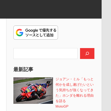
検索
最新記事
ジョアン・ミル「もっと
何かを成し遂げたいとい
う気持ちが強くなってき
た」ホンダを離れる理由
を語る
MotoGP