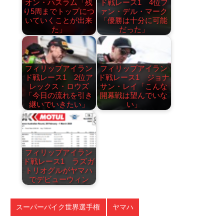
オン・ハスラム「残
ド戦レース1 4位フ
り5周までトップにつ
ァン・デル・マーク
いていくことが出来
「優勝は十分に可能
た」
だった」
フィリップアイラン
フィリップアイラン
ド戦レース1 2位ア
ド戦レース1 ジョナ
レックス・ロウズ
サン・レイ「こんな
「今日の流れを引き
開幕戦は望んでいな
継いでいきたい」
い」
フィリップアイラン
ド戦レース1 ラズガ
トリオグルがヤマハ
でデビューウィン
スーパーバイク世界選手権
ヤマハ