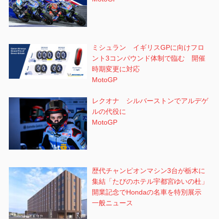
ミシュラン イギリスGPに向けフロ
ント3コンパウンド体制で臨む 開催
時期変更に対応
MotoGP
レクオナ シルバーストンでアルデゲ
ルの代役に
MotoGP
歴代チャンピオンマシン3台が栃木に
集結「たびのホテル宇都宮ゆいの杜」
開業記念でHondaの名車を特別展示
一般ニュース