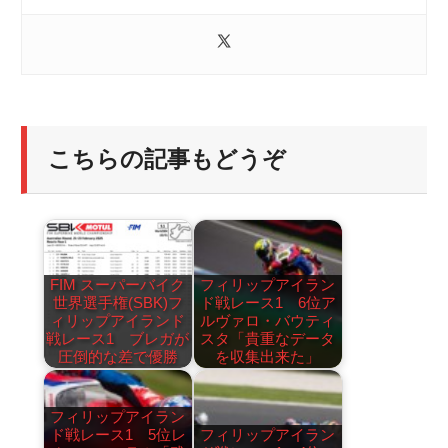
こちらの記事もどうぞ
FIM スーパーバイク
フィリップアイラン
世界選手権(SBK)フ
ド戦レース1 6位ア
ィリップアイランド
ルヴァロ・バウティ
戦レース1 ブレガが
スタ「貴重なデータ
圧倒的な差で優勝
を収集出来た」
フィリップアイラン
ド戦レース1 5位レ
フィリップアイラン