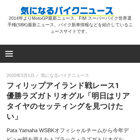
コ
気
ン
2014年よりMotoGP最新ニュース、FIM スーパーバイク世界選
テ
手権(SBK)最新ニュース、バイク新車情報などを紹介しているニ
に
ン
ュースサイトです。
ツ
な
へ
ス
キ
る
2020年3月1日
気になるバイクニュース
ッ
フィリップアイランド戦レース1
プ
バ
優勝ラズガトリオグル「明日はリア
タイヤのセッティングを見つけた
イ
い」
ク
Pata Yamaha WSBKオフィシャルチームから今年デ
ビュー戦を迎えたトプラック・ラズガトリオグル