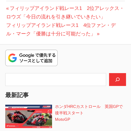
投
前
フィリップアイランド戦レース1 2位アレックス・
の
ロウズ「今日の流れを引き継いでいきたい」
稿
次
投
フィリップアイランド戦レース1 4位ファン・デ
ナ
の
稿:
ル・マーク「優勝は十分に可能だった」
ビ
投
稿:
ゲ
ー
シ
検索
ョ
最新記事
ン
ホンダHRCカストロール 英国GPで
後半戦スタート
MotoGP