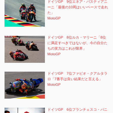
ドイツGP 9位エネア・バスティアニ
ーニ「最後の10周はいいペースで走れ
た」
MotoGP
ドイツGP 8位ルカ・マリーニ「8位
に満足すべきではないが、今の自分た
ちの実力はこれが限界」
MotoGP
ドイツGP 7位ファビオ・クアルタラ
ロ「7番手は良い結果だと言える」
MotoGP
ドイツGP 6位フランチェスコ・バニ