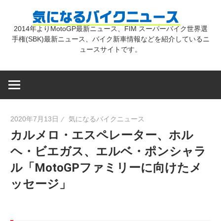
コ
気
ン
2014年よりMotoGP最新ニュース、FIM スーパーバイク世界選
テ
手権(SBK)最新ニュース、バイク新車情報などを紹介しているニ
に
ン
ュースサイトです。
ツ
な
へ
ス
キ
る
2020年7月13日
気になるバイクニュース
ッ
カルメロ・エスペレーター、ホル
プ
バ
ヘ・ビエガス、エルベ・ポンシャラ
ル「MotoGPファミリーに向けたメ
イ
ッセージ」
ク