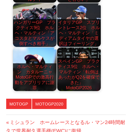
ハンガリーGP プラ
イタリアGP スプリ
クティス9位 ホル
ントレース2位 ホル
ヘ・マルティン「ア
ヘ・マルティン「ミ
コスタとマルケスが
ディアムタイヤの選
倒すべき相手」
択はフィーリング」
スペインGP プラク
ホルヘ・マルティ
ティス9位 ホルヘ・
ン カタルーニャ
マルティン「転倒は
MotoGPでの激高行
あったがQ2を確保で
動をアプリリアに謝
きた」
罪
MotoGP2026
MOTOGP
MOTOGP2020
投
前
ミシュラン ホームレースとなるル・マン24時間耐
の
久で世界耐久選手権(EWC)に復帰