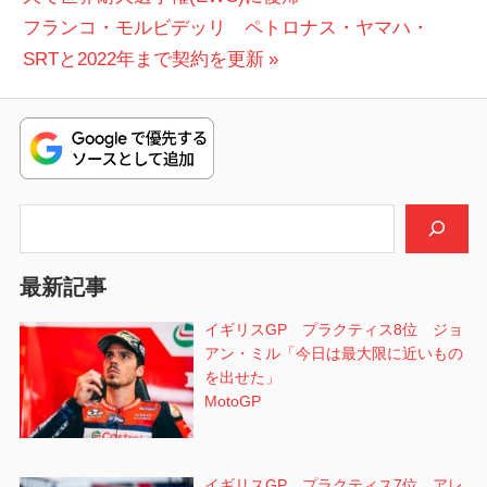
稿
次
投
フランコ・モルビデッリ ペトロナス・ヤマハ・
ナ
の
稿:
SRTと2022年まで契約を更新
ビ
投
稿:
ゲ
ー
シ
検索
ョ
最新記事
ン
イギリスGP プラクティス8位 ジョ
アン・ミル「今日は最大限に近いもの
を出せた」
MotoGP
イギリスGP プラクティス7位 アレ