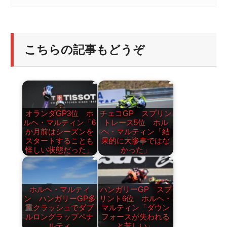
こちらの記事もどうぞ
オランダGP3位 ホ
チェコGP スプリン
ルヘ・マルティン「6
トレース5位 ホル
か月前はシーズンを
ヘ・マルティン「結
スタートすることも
果的に大惨事ではな
怪しい状態だった」
かった」
ホルヘ・マルティ
ハンガリーGP スプ
ン ハンガリーGP多
リント6位 ホルヘ・
重クラッシュでダブ
マルティン「ダウン
ルロングラップペナ
フォースが失われる
ルティ
と苦しい」