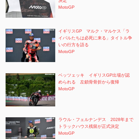
決定
MotoGP
イギリスGP マルク・マルケス「ラ
イバルたちは必死に来る」タイトル争
いの行方を語る
MotoGP
ベッツェッキ イギリスGP出場が認
められる 左鎖骨骨折から復帰
MotoGP
ラウル・フェルナンデス 2028年まで
トラックハウス残留が正式決定
MotoGP