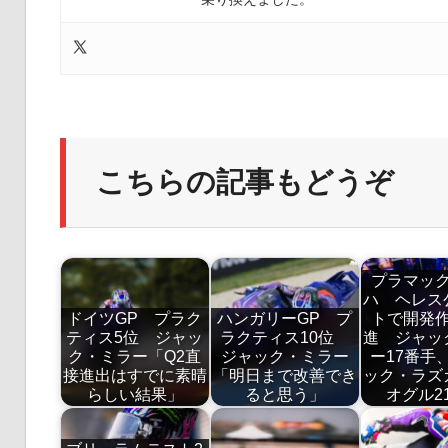
こちらの記事もどうぞ
プラマッ
ハ ヘレス
ドイツGP プラク
ハンガリーGP プ
トで開発
ティス5位 ジャッ
ラクティス10位
進 ジャッ
ク・ミラー「Q2直
ジャック・ミラー
ー17番手
接進出はすでに素晴
「明日まで改善でき
ック・ラズ
らしい結果」
ると思う」
オグル2