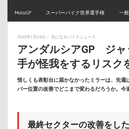
イ
MotoGP
スーパーバイク世界選手権
一般
ク
2020年7月24日
気になるバイクニュース
アンダルシアGP ジ
ニ
手が怪我をするリスク
ュ
惜しくも表彰台に届かなかったミラーは、先週
バー位置の改善でどこまで変わるだろうか。今
ー
ス
最終セクターの改善をし