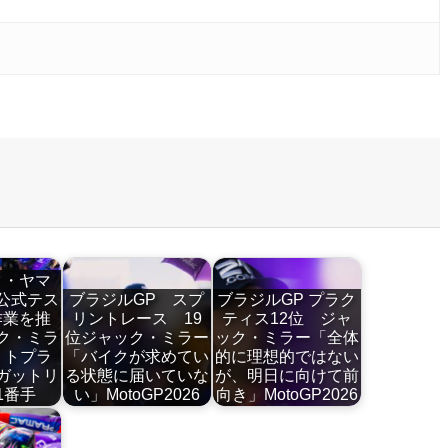
ク・ヤマ
公式テス
ブラジルGP スプ
ブラジルGP プラク
作業を推
リントレース 19
ティス12位 ジャ
ク・ミラ
位ジャック・ミラー
ック・ミラー「全体
、トプラ
「バイクが求めてい
的に理想的ではない
ガットリ
る状態に届いていな
が、明日に向けて前
1番手
い」MotoGP2026
向き」MotoGP2026