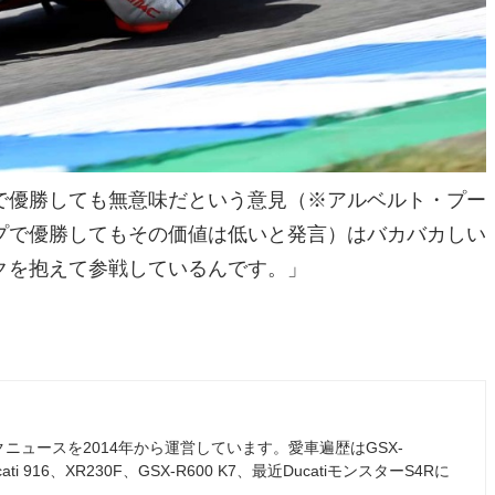
で優勝しても無意味だという意見（※アルベルト・プー
プで優勝してもその価値は低いと発言）はバカバカしい
クを抱えて参戦しているんです。」
ュースを2014年から運営しています。愛車遍歴はGSX-
ati 916、XR230F、GSX-R600 K7、最近DucatiモンスターS4Rに