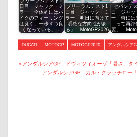
ブリーラムテスト2
日目 ジャック・ミ
ブリーラムテスト1
セパンテ
ラー「全体的にはバ
日目 ジャック・ミ
日 ジャッ
イクのフィーリング
ラー「明日に向けて
ー「時には
は良く、一歩ずつ良
明確な方向性があ
って再評
くなっている」…
る」 MotoGP2026
要」 Moto
DUCATI
MOTOGP
MOTOGP2020
アンダルシアG
投
前
アンダルシアGP ドヴィツィオーゾ「暑さ、タ
の
次
アンダルシアGP カル・クラッチロー
稿
投
の
ナ
稿:
投
ビ
稿:
ゲ
ー
シ