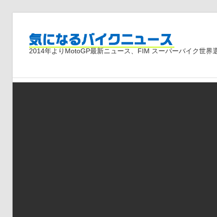
コ
ン
気
テ
2014年よりMotoGP最新ニュース、FIM スーパーバイク
ン
ツ
に
へ
ス
な
キ
ッ
プ
る
バ