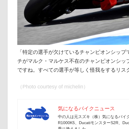
「特定の選手が欠けているチャンピオンシップ
チがマルク・マルケス不在のチャンピオンシッ
ですね。すべての選手が等しく怪我をするリス
（Photo courtesy of michelin）
気になるバイクニュース
中の人は元スズキ（株）気になるバイクニ
R1000K5、DucatiモンスターS2R、Duc
乗り換えました。