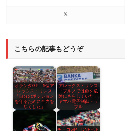
こちらの記事もどうぞ
オランダGP 9位ア
アレックス・リンス
レックス・リンス
「ブルノでは命を危
「自分のポジション
険にさらしていた」
を守るために全力を
ヤマハ電子制御トラ
尽くした」
ブル
チェコGP DNFペド