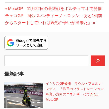
投
前
MotoGP 11月22日の最終戦をポルティマオで開催
次
の
チェコGP 5位バレンティーノ・ロッシ「あと1列前
稿
の
投
からスタートしていれば表彰台争いが出来た」
ナ
投
稿:
ビ
稿:
ゲ
ー
検索
シ
最新記事
ョ
イギリスGP優勝 ラウル・フェルナ
ン
ンデス 「昨日のフラストレーション
を良い方向のエネルギーにできた」
MotoGP