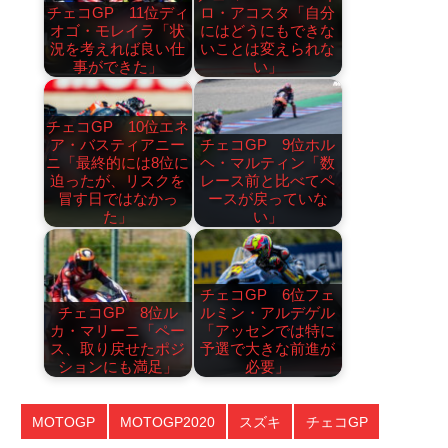
チェコGP 11位ディ
ロ・アコスタ「自分
オゴ・モレイラ「状
にはどうにもできな
況を考えれば良い仕
いことは変えられな
事ができた」
い」
チェコGP 10位エネ
ア・バスティアニー
チェコGP 9位ホル
ニ「最終的には8位に
ヘ・マルティン「数
迫ったが、リスクを
レース前と比べてペ
冒す日ではなかっ
ースが戻っていな
た」
い」
チェコGP 6位フェ
チェコGP 8位ル
ルミン・アルデゲル
カ・マリーニ「ペー
「アッセンでは特に
ス、取り戻せたポジ
予選で大きな前進が
ションにも満足」
必要」
MOTOGP
MOTOGP2020
スズキ
チェコGP