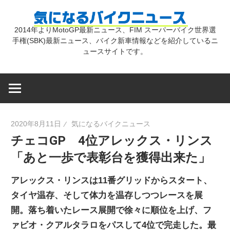
コ
気
ン
2014年よりMotoGP最新ニュース、FIM スーパーバイク世界選
テ
手権(SBK)最新ニュース、バイク新車情報などを紹介しているニ
に
ン
ュースサイトです。
ツ
な
へ
ス
キ
る
2020年8月11日
気になるバイクニュース
ッ
チェコGP 4位アレックス・リンス
プ
バ
「あと一歩で表彰台を獲得出来た」
イ
アレックス・リンスは11番グリッドからスタート、
タイヤ温存、そして体力を温存しつつレースを展
ク
開。落ち着いたレース展開で徐々に順位を上げ、フ
ァビオ・クアルタラロをパスして4位で完走した。最