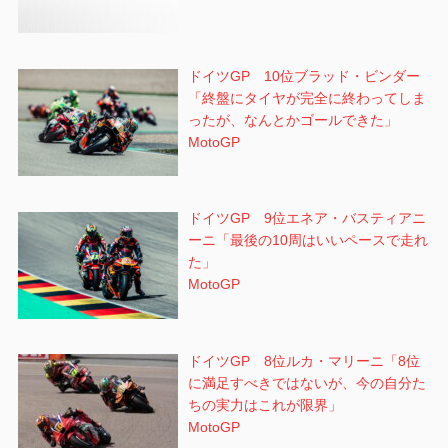
ドイツGP 10位ブラッド・ビンダー
「終盤にタイヤが完全に終わってしま
ったが、なんとかゴールできた」
MotoGP
ドイツGP 9位エネア・バスティアニ
ーニ「最後の10周はいいペースで走れ
た」
MotoGP
ドイツGP 8位ルカ・マリーニ「8位
に満足すべきではないが、今の自分た
ちの実力はこれが限界」
MotoGP