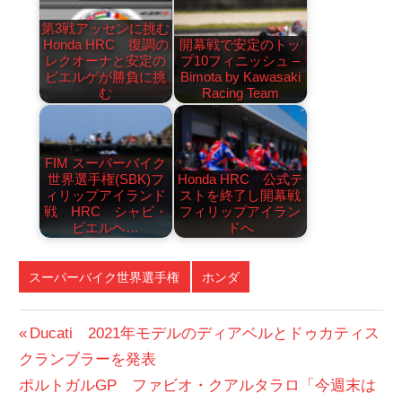
第3戦アッセンに挑む
Honda HRC 復調の
開幕戦で安定のトッ
レクオーナと安定の
プ10フィニッシュ –
ビエルゲが勝負に挑
Bimota by Kawasaki
む
Racing Team
FIM スーパーバイク
世界選手権(SBK)フ
Honda HRC 公式テ
ィリップアイランド
ストを終了し開幕戦
戦 HRC シャビ・
フィリップアイラン
ビエルヘ…
ドへ
スーパーバイク世界選手権
ホンダ
投
前
Ducati 2021年モデルのディアベルとドゥカティス
の
クランブラーを発表
稿
次
投
ポルトガルGP ファビオ・クアルタラロ「今週末は