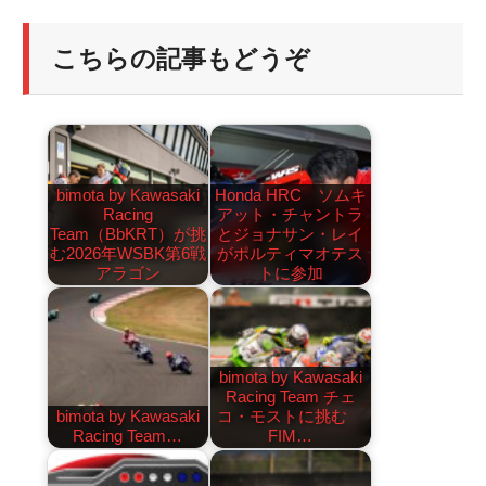
こちらの記事もどうぞ
bimota by Kawasaki
Honda HRC ソムキ
Racing
アット・チャントラ
Team（BbKRT）が挑
とジョナサン・レイ
む2026年WSBK第6戦
がポルティマオテス
アラゴン
トに参加
bimota by Kawasaki
Racing Team チェ
bimota by Kawasaki
コ・モストに挑む
Racing Team…
FIM…