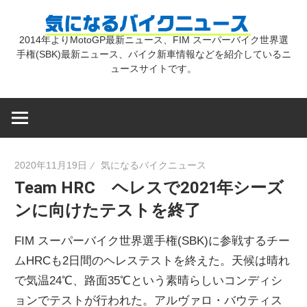
コ
気
ン
2014年よりMotoGP最新ニュース、FIM スーパーバイク世界選
テ
手権(SBK)最新ニュース、バイク新車情報などを紹介しているニ
に
ン
ュースサイトです。
ツ
な
へ
ス
キ
る
2020年11月19日
気になるバイクニュース
ッ
Team HRC ヘレスで2021年シーズ
プ
バ
ンに向けたテストを終了
イ
FIM スーパーバイク世界選手権(SBK)に参戦するチー
ムHRCも2日間のヘレステストを終えた。天候は晴れ
ク
で気温24℃、路面35℃という素晴らしいコンディシ
ョンでテストが行われた。アルヴァロ・バウティス