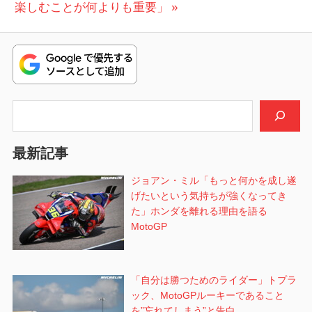
ナ
の
稿:
楽しむことが何よりも重要」
ビ
投
稿:
ゲ
ー
シ
検索
ョ
最新記事
ン
ジョアン・ミル「もっと何かを成し遂
げたいという気持ちが強くなってき
た」ホンダを離れる理由を語る
MotoGP
「自分は勝つためのライダー」トプラ
ック、MotoGPルーキーであること
を”忘れてしまう”と告白